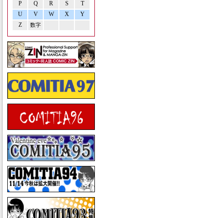
P
Q
R
S
T
U
V
W
X
Y
Z
数字