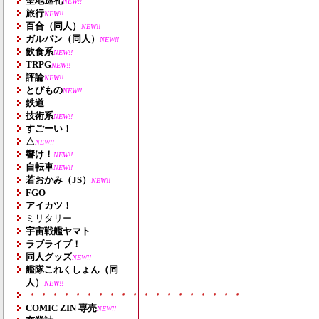
聖地巡礼
NEW!!
旅行
NEW!!
百合（同人）
NEW!!
ガルパン（同人）
NEW!!
飲食系
NEW!!
TRPG
NEW!!
評論
NEW!!
とびもの
NEW!!
鉄道
技術系
NEW!!
すごーい！
△
NEW!!
響け！
NEW!!
自転車
NEW!!
若おかみ（JS）
NEW!!
FGO
アイカツ！
ミリタリー
宇宙戦艦ヤマト
ラブライブ！
同人グッズ
NEW!!
艦隊これくしょん（同
人）
NEW!!
・・・・・・・・・・・・・・・・・・・
COMIC ZIN 専売
NEW!!