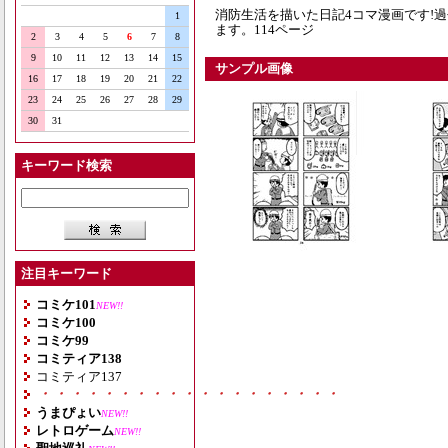
消防生活を描いた日記4コマ漫画です!過
1
ます。114ページ
2
3
4
5
6
7
8
9
10
11
12
13
14
15
サンプル画像
16
17
18
19
20
21
22
23
24
25
26
27
28
29
30
31
キーワード検索
注目キーワード
コミケ101
NEW!!
コミケ100
コミケ99
コミティア138
コミティア137
・・・・・・・・・・・・・・・・・・・
うまぴょい
NEW!!
レトロゲーム
NEW!!