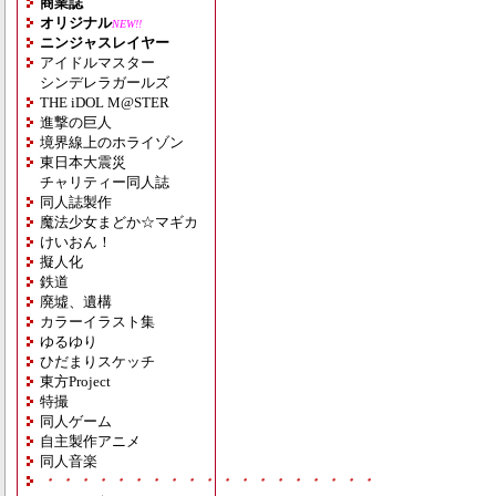
商業誌
オリジナル
NEW!!
ニンジャスレイヤー
アイドルマスター
シンデレラガールズ
THE iDOL M@STER
進撃の巨人
境界線上のホライゾン
東日本大震災
チャリティー同人誌
同人誌製作
魔法少女まどか☆マギカ
けいおん！
擬人化
鉄道
廃墟、遺構
カラーイラスト集
ゆるゆり
ひだまりスケッチ
東方Project
特撮
同人ゲーム
自主製作アニメ
同人音楽
・・・・・・・・・・・・・・・・・・・