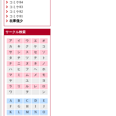
コミケ84
コミケ83
コミケ82
コミケ81
在庫僅少
サークル検索
ア
イ
ウ
エ
オ
カ
キ
ク
ケ
コ
サ
シ
ス
セ
ソ
タ
チ
ツ
テ
ト
ナ
ニ
ヌ
ネ
ノ
ハ
ヒ
フ
ヘ
ホ
マ
ミ
ム
メ
モ
ヤ
ユ
ヨ
ラ
リ
ル
レ
ロ
ワ
ヲ
ン
A
B
C
D
E
F
G
H
I
J
K
L
M
N
O