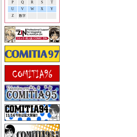
P
Q
R
S
T
U
V
W
X
Y
Z
数字