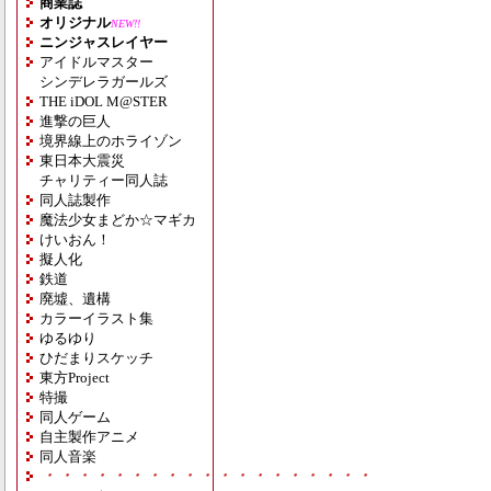
商業誌
オリジナル
NEW!!
ニンジャスレイヤー
アイドルマスター
シンデレラガールズ
THE iDOL M@STER
進撃の巨人
境界線上のホライゾン
東日本大震災
チャリティー同人誌
同人誌製作
魔法少女まどか☆マギカ
けいおん！
擬人化
鉄道
廃墟、遺構
カラーイラスト集
ゆるゆり
ひだまりスケッチ
東方Project
特撮
同人ゲーム
自主製作アニメ
同人音楽
・・・・・・・・・・・・・・・・・・・