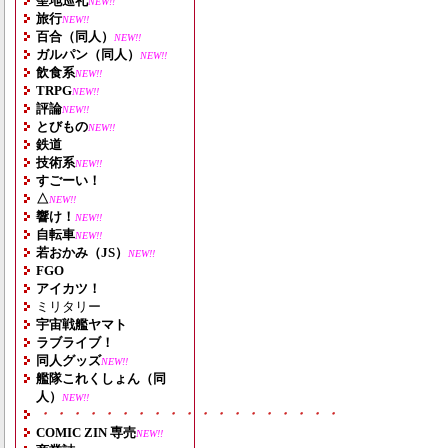
聖地巡礼
NEW!!
旅行
NEW!!
百合（同人）
NEW!!
ガルパン（同人）
NEW!!
飲食系
NEW!!
TRPG
NEW!!
評論
NEW!!
とびもの
NEW!!
鉄道
技術系
NEW!!
すごーい！
△
NEW!!
響け！
NEW!!
自転車
NEW!!
若おかみ（JS）
NEW!!
FGO
アイカツ！
ミリタリー
宇宙戦艦ヤマト
ラブライブ！
同人グッズ
NEW!!
艦隊これくしょん（同
人）
NEW!!
・・・・・・・・・・・・・・・・・・・
COMIC ZIN 専売
NEW!!