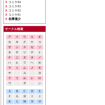
コミケ84
コミケ83
コミケ82
コミケ81
在庫僅少
サークル検索
ア
イ
ウ
エ
オ
カ
キ
ク
ケ
コ
サ
シ
ス
セ
ソ
タ
チ
ツ
テ
ト
ナ
ニ
ヌ
ネ
ノ
ハ
ヒ
フ
ヘ
ホ
マ
ミ
ム
メ
モ
ヤ
ユ
ヨ
ラ
リ
ル
レ
ロ
ワ
ヲ
ン
A
B
C
D
E
F
G
H
I
J
K
L
M
N
O