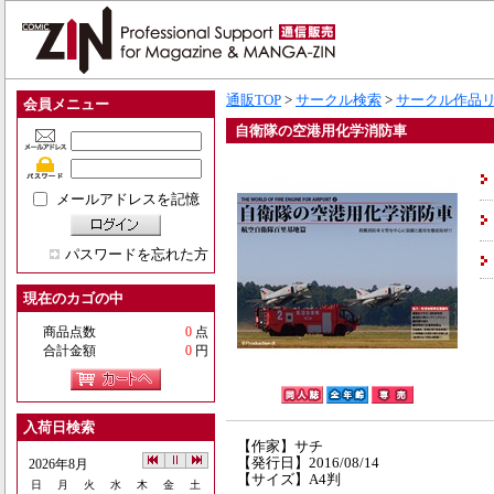
通販TOP
>
サークル検索
>
サークル作品
会員メニュー
自衛隊の空港用化学消防車
メールアドレスを記憶
パスワードを忘れた方
現在のカゴの中
商品点数
0
点
合計金額
0
円
入荷日検索
【作家】サチ
【発行日】2016/08/14
2026年8月
【サイズ】A4判
日
月
火
水
木
金
土