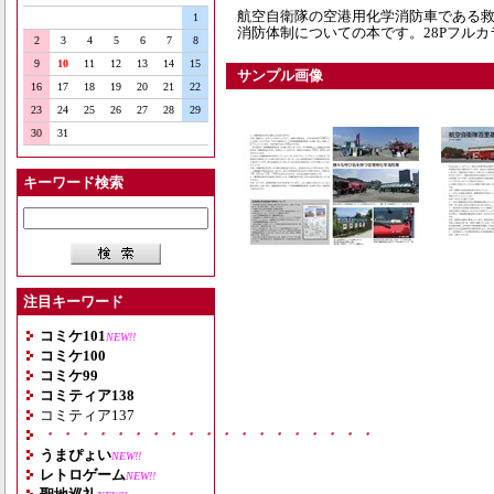
航空自衛隊の空港用化学消防車である
1
消防体制についての本です。28Pフルカ
2
3
4
5
6
7
8
9
10
11
12
13
14
15
サンプル画像
16
17
18
19
20
21
22
23
24
25
26
27
28
29
30
31
キーワード検索
注目キーワード
コミケ101
NEW!!
コミケ100
コミケ99
コミティア138
コミティア137
・・・・・・・・・・・・・・・・・・・
うまぴょい
NEW!!
レトロゲーム
NEW!!