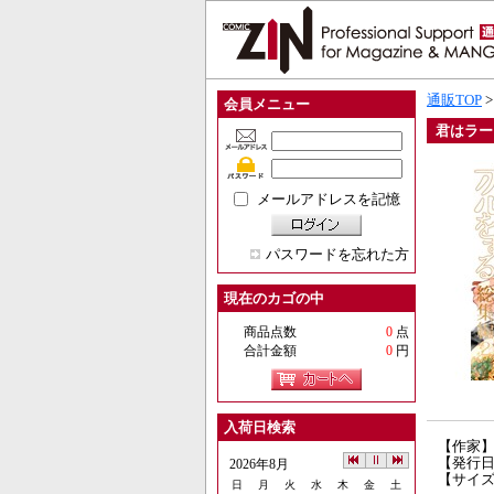
通販TOP
会員メニュー
君はラー
メールアドレスを記憶
パスワードを忘れた方
現在のカゴの中
商品点数
0
点
合計金額
0
円
入荷日検索
【作家
【発行日】
2026年8月
【サイズ
日
月
火
水
木
金
土