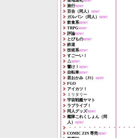
聖地巡礼
NEW!!
旅行
NEW!!
百合（同人）
NEW!!
ガルパン（同人）
NEW!!
飲食系
NEW!!
TRPG
NEW!!
評論
NEW!!
とびもの
NEW!!
鉄道
技術系
NEW!!
すごーい！
△
NEW!!
響け！
NEW!!
自転車
NEW!!
若おかみ（JS）
NEW!!
FGO
アイカツ！
ミリタリー
宇宙戦艦ヤマト
ラブライブ！
同人グッズ
NEW!!
艦隊これくしょん（同
人）
NEW!!
・・・・・・・・・・・・・・
COMIC ZIN 専売
NEW!!