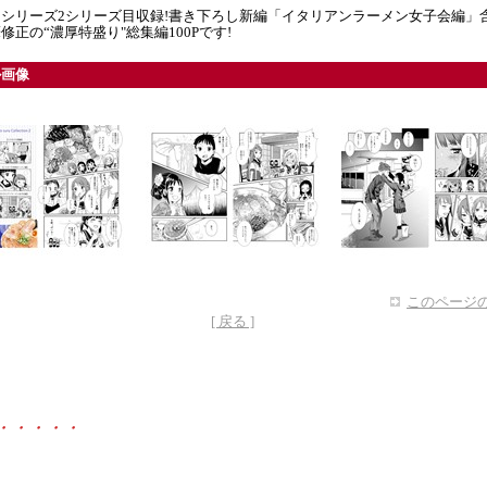
シリーズ2シリーズ目収録!書き下ろし新編「イタリアンラーメン女子会編」
修正の“濃厚特盛り"総集編100Pです!
ル画像
このページの
[ 戻る ]
・・・・・