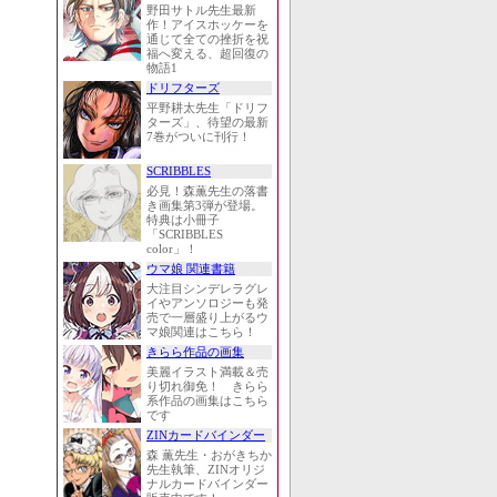
野田サトル先生最新
作！アイスホッケーを
通じて全ての挫折を祝
福へ変える、超回復の
物語1
ドリフターズ
平野耕太先生「ドリフ
ターズ」、待望の最新
7巻がついに刊行！
SCRIBBLES
必見！森薫先生の落書
き画集第3弾が登場。
特典は小冊子
「SCRIBBLES
color」！
ウマ娘 関連書籍
大注目シンデレラグレ
イやアンソロジーも発
売で一層盛り上がるウ
マ娘関連はこちら！
きらら作品の画集
美麗イラスト満載＆売
り切れ御免！ きらら
系作品の画集はこちら
です
ZINカードバインダー
森 薫先生・おがきちか
先生執筆、ZINオリジ
ナルカードバインダー