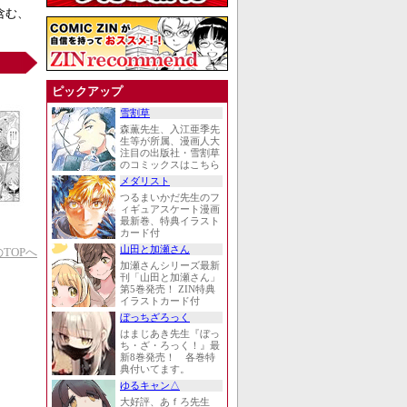
含む、
ピックアップ
雪割草
森薫先生、入江亜季先
生等が所属、漫画人大
注目の出版社・雪割草
のコミックスはこちら
メダリスト
つるまいかだ先生のフ
ィギュアスケート漫画
最新巻、特典イラスト
カード付
山田と加瀬さん
TOPへ
加瀬さんシリーズ最新
刊「山田と加瀬さん」
第5巻発売！ ZIN特典
イラストカード付
ぼっちざろっく
はまじあき先生『ぼっ
ち・ざ・ろっく！』最
新8巻発売！ 各巻特
典付いてます。
ゆるキャン△
大好評、あｆろ先生