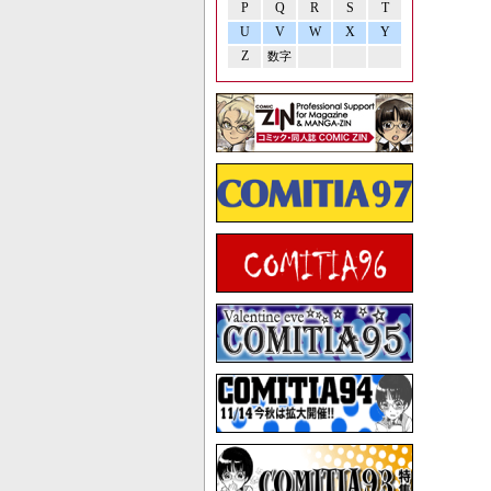
P
Q
R
S
T
U
V
W
X
Y
Z
数字