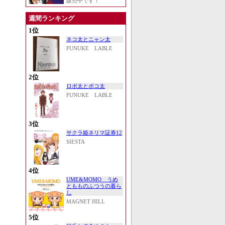
販売中です！
週間ランキング
1位
ネコ太とニャン太
FUNUKE LABLE
2位
ロボ太とポコ太
FUNUKE LABLE
3位
サクラ姫ネリマ証券12
SIESTA
4位
UME&MOMO うめ
ともものふつうの暮ら
し
MAGNET HILL
5位