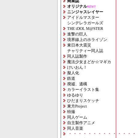
商業誌
オリジナル
NEW!!
ニンジャスレイヤー
アイドルマスター
シンデレラガールズ
THE iDOL M@STER
進撃の巨人
境界線上のホライゾン
東日本大震災
チャリティー同人誌
同人誌製作
魔法少女まどか☆マギカ
けいおん！
擬人化
鉄道
廃墟、遺構
カラーイラスト集
ゆるゆり
ひだまりスケッチ
東方Project
特撮
同人ゲーム
自主製作アニメ
同人音楽
・・・・・・・・・・・・・・