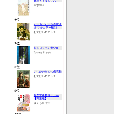
砂丘とするめさん
突撃蝶々
6位
オールドホームの灰羽
達 フルカラー版02
むてけいロマンス
7位
超人ロックの世紀II
Factoryきゃの
8位
いつかのための備忘録
むてけいロマンス
9位
金タマを捻挫した話
【完玉版】
さくら研究室