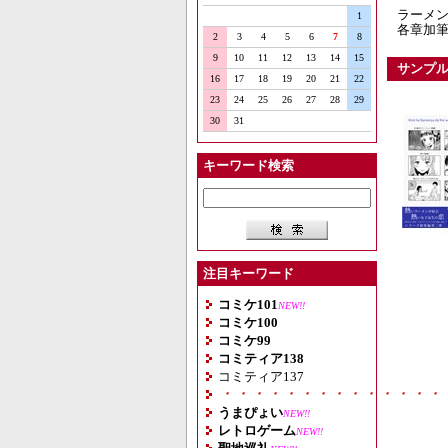
ラーメン
1
各章加筆
2
3
4
5
6
7
8
9
10
11
12
13
14
15
サンプ
16
17
18
19
20
21
22
23
24
25
26
27
28
29
30
31
キーワード検索
注目キーワード
コミケ101
NEW!!
コミケ100
コミケ99
コミティア138
コミティア137
・・・・・・・・・・・・・・
うまぴょい
NEW!!
レトロゲーム
NEW!!