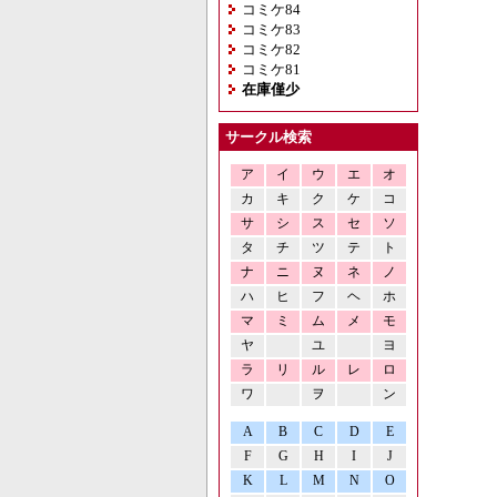
コミケ84
コミケ83
コミケ82
コミケ81
在庫僅少
サークル検索
ア
イ
ウ
エ
オ
カ
キ
ク
ケ
コ
サ
シ
ス
セ
ソ
タ
チ
ツ
テ
ト
ナ
ニ
ヌ
ネ
ノ
ハ
ヒ
フ
ヘ
ホ
マ
ミ
ム
メ
モ
ヤ
ユ
ヨ
ラ
リ
ル
レ
ロ
ワ
ヲ
ン
A
B
C
D
E
F
G
H
I
J
K
L
M
N
O