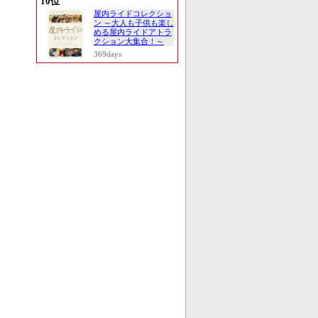
10位
屋内ライドコレクショ
ン ～大人も子供も楽し
める屋内ライドアトラ
クション大集合！～
369days