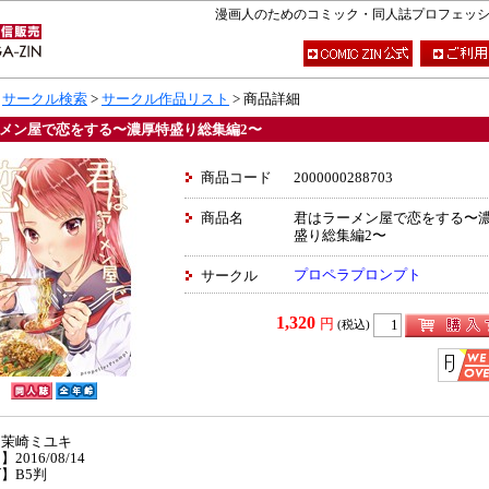
漫画人のためのコミック・同人誌プロフェッショナ
>
サークル検索
>
サークル作品リスト
> 商品詳細
メン屋で恋をする〜濃厚特盛り総集編2〜
商品コード
2000000288703
商品名
君はラーメン屋で恋をする〜
盛り総集編2〜
プロペラプロンプト
サークル
1,320
円
(税込)
】茉崎ミユキ
2016/08/14
】B5判