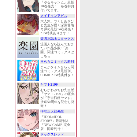
『ゆるキャン△』最新
18巻発売！ 各巻特典
付いてます。
メイドインアビス
大人気、つくしあきひ
と先生が描く深淵冒険
奇譚の最新14巻発売！
ZIN特典あります!!
楽園本誌＆コミックス
漫画人なら読んでおき
たい作品多数!「楽
園」関連コミックスは
こちら
きららコミックス新刊
まんがタイムきらら関
連コミックス最新刊、
COMICZIN特典付き！
ヤマト2199
むらかわみちお先生版
「ヤマト2199」の画集
が『宇宙戦艦ヤマト』
放送50周年を記念し発
売！
得能正太郎先生
『IDOL×IDOL
STORY!』最新刊＆
『NEW GAME!完全
版』同時刊行！
ドッグスレッド