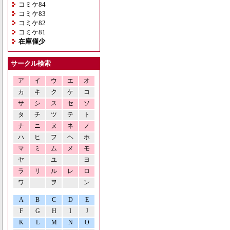
コミケ84
コミケ83
コミケ82
コミケ81
在庫僅少
サークル検索
ア
イ
ウ
エ
オ
カ
キ
ク
ケ
コ
サ
シ
ス
セ
ソ
タ
チ
ツ
テ
ト
ナ
ニ
ヌ
ネ
ノ
ハ
ヒ
フ
ヘ
ホ
マ
ミ
ム
メ
モ
ヤ
ユ
ヨ
ラ
リ
ル
レ
ロ
ワ
ヲ
ン
A
B
C
D
E
F
G
H
I
J
K
L
M
N
O