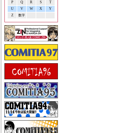
P
Q
R
S
T
U
V
W
X
Y
Z
数字