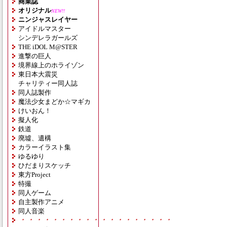
商業誌
オリジナル
NEW!!
ニンジャスレイヤー
アイドルマスター
シンデレラガールズ
THE iDOL M@STER
進撃の巨人
境界線上のホライゾン
東日本大震災
チャリティー同人誌
同人誌製作
魔法少女まどか☆マギカ
けいおん！
擬人化
鉄道
廃墟、遺構
カラーイラスト集
ゆるゆり
ひだまりスケッチ
東方Project
特撮
同人ゲーム
自主製作アニメ
同人音楽
・・・・・・・・・・・・・・・・・・・