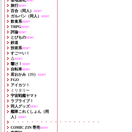
聖地巡礼
NEW!!
旅行
NEW!!
百合（同人）
NEW!!
ガルパン（同人）
NEW!!
飲食系
NEW!!
TRPG
NEW!!
評論
NEW!!
とびもの
NEW!!
鉄道
技術系
NEW!!
すごーい！
△
NEW!!
響け！
NEW!!
自転車
NEW!!
若おかみ（JS）
NEW!!
FGO
アイカツ！
ミリタリー
宇宙戦艦ヤマト
ラブライブ！
同人グッズ
NEW!!
艦隊これくしょん（同
人）
NEW!!
・・・・・・・・・・・・・・・・・・・
COMIC ZIN 専売
NEW!!