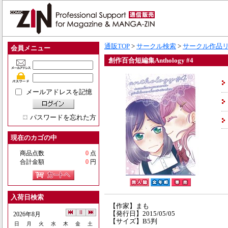
通販TOP
>
サークル検索
>
サークル作品
会員メニュー
創作百合短編集Anthology #4
メールアドレスを記憶
パスワードを忘れた方
現在のカゴの中
商品点数
0
点
合計金額
0
円
入荷日検索
【作家】まも
【発行日】2015/05/05
2026年8月
【サイズ】B5判
日
月
火
水
木
金
土