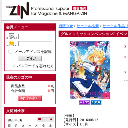
通販TOP
>
サークル検索
>
サークル作品
会員メニュー
グルメコミックコンベンション7 イベン
メールアドレスを記憶
パスワードを忘れた方
現在のカゴの中
商品点数
0
点
合計金額
0
円
入荷日検索
【作家】
【発行日】2016/06/12
2026年8月
【サイズ】B5判
日
月
火
水
木
金
土