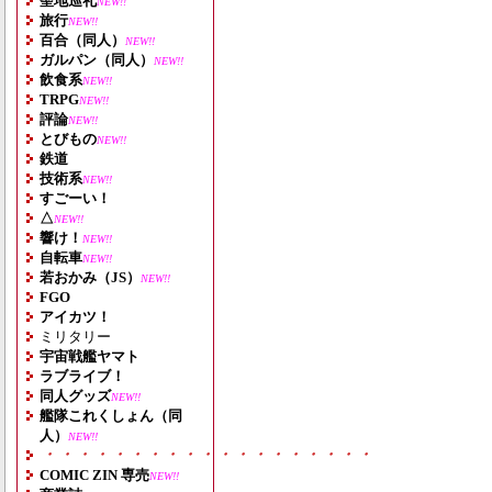
聖地巡礼
NEW!!
旅行
NEW!!
百合（同人）
NEW!!
ガルパン（同人）
NEW!!
飲食系
NEW!!
TRPG
NEW!!
評論
NEW!!
とびもの
NEW!!
鉄道
技術系
NEW!!
すごーい！
△
NEW!!
響け！
NEW!!
自転車
NEW!!
若おかみ（JS）
NEW!!
FGO
アイカツ！
ミリタリー
宇宙戦艦ヤマト
ラブライブ！
同人グッズ
NEW!!
艦隊これくしょん（同
人）
NEW!!
・・・・・・・・・・・・・・・・・・・
COMIC ZIN 専売
NEW!!