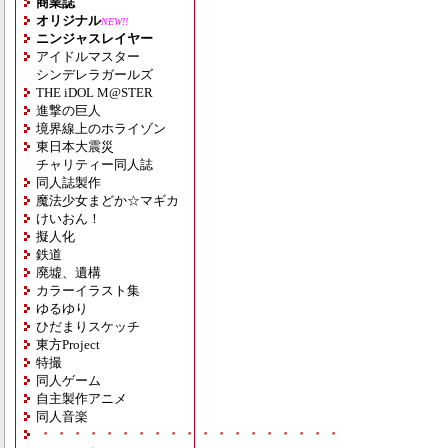
商業誌
オリジナル
NEW!!
ニンジャスレイヤー
アイドルマスター
シンデレラガールズ
THE iDOL M@STER
進撃の巨人
境界線上のホライゾン
東日本大震災
チャリティー同人誌
同人誌製作
魔法少女まどか☆マギカ
けいおん！
擬人化
鉄道
廃墟、遺構
カラーイラスト集
ゆるゆり
ひだまりスケッチ
東方Project
特撮
同人ゲーム
自主製作アニメ
同人音楽
・・・・・・・・・・・・・・・・・・・