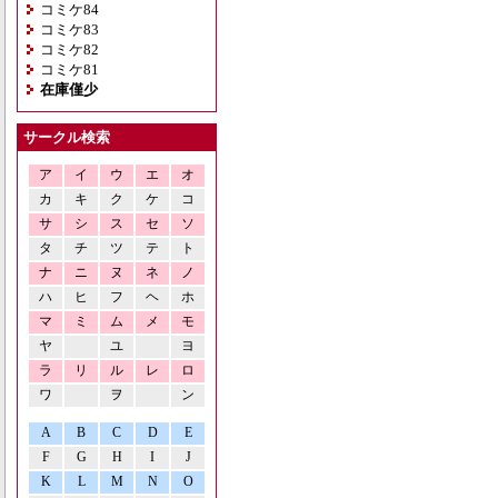
コミケ84
コミケ83
コミケ82
コミケ81
在庫僅少
サークル検索
ア
イ
ウ
エ
オ
カ
キ
ク
ケ
コ
サ
シ
ス
セ
ソ
タ
チ
ツ
テ
ト
ナ
ニ
ヌ
ネ
ノ
ハ
ヒ
フ
ヘ
ホ
マ
ミ
ム
メ
モ
ヤ
ユ
ヨ
ラ
リ
ル
レ
ロ
ワ
ヲ
ン
A
B
C
D
E
F
G
H
I
J
K
L
M
N
O