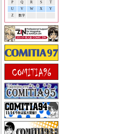
P
Q
R
S
T
U
V
W
X
Y
Z
数字