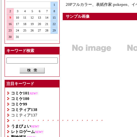
20Pフルカラー、表紙作家:pokepen、イ
1
2
3
4
5
6
7
8
サンプル画像
9
10
11
12
13
14
15
16
17
18
19
20
21
22
23
24
25
26
27
28
29
30
31
キーワード検索
注目キーワード
コミケ101
NEW!!
コミケ100
コミケ99
コミティア138
コミティア137
・・・・・・・・・・・・・・・・・・・
うまぴょい
NEW!!
レトロゲーム
NEW!!