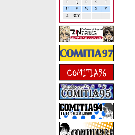
P
Q
R
S
T
U
V
W
X
Y
Z
数字