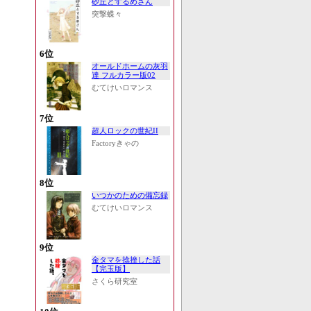
砂丘とするめさん
突撃蝶々
6位
オールドホームの灰羽
達 フルカラー版02
むてけいロマンス
7位
超人ロックの世紀II
Factoryきゃの
8位
いつかのための備忘録
むてけいロマンス
9位
金タマを捻挫した話
【完玉版】
さくら研究室