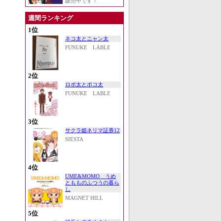
販売中です！
週間ランキング
1位
ネコ太とニャン太
FUNUKE LABLE
2位
ロボ太とポコ太
FUNUKE LABLE
3位
サクラ姫ネリマ証券12
SIESTA
4位
UME&MOMO うめ
ともものふつうの暮ら
し
MAGNET HILL
5位