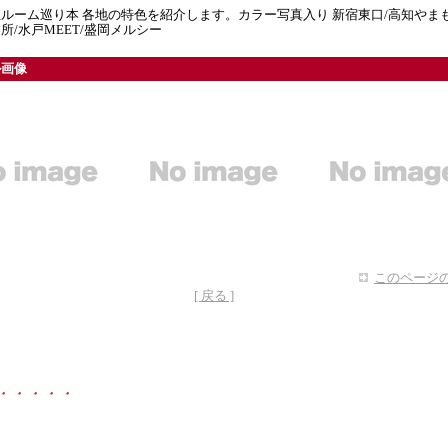
ルーム巡り本 各地の特色を紹介します。カラー写真入り 新宿東口/高知やまも
所/水戸MEET/盛岡メルシー
ル画像
このページの
[ 戻る ]
・・・・・