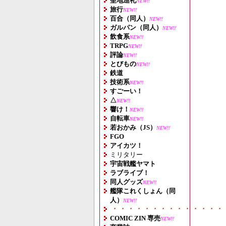
聖地巡礼
NEW!!
旅行
NEW!!
百合（同人）
NEW!!
ガルパン（同人）
NEW!!
飲食系
NEW!!
TRPG
NEW!!
評論
NEW!!
とびもの
NEW!!
鉄道
技術系
NEW!!
すごーい！
△
NEW!!
響け！
NEW!!
自転車
NEW!!
若おかみ（JS）
NEW!!
FGO
アイカツ！
ミリタリー
宇宙戦艦ヤマト
ラブライブ！
同人グッズ
NEW!!
艦隊これくしょん（同
人）
NEW!!
・・・・・・・・・・・・・・
COMIC ZIN 専売
NEW!!