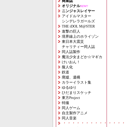
商業誌
オリジナル
NEW!!
ニンジャスレイヤー
アイドルマスター
シンデレラガールズ
THE iDOL M@STER
進撃の巨人
境界線上のホライゾン
東日本大震災
チャリティー同人誌
同人誌製作
魔法少女まどか☆マギカ
けいおん！
擬人化
鉄道
廃墟、遺構
カラーイラスト集
ゆるゆり
ひだまりスケッチ
東方Project
特撮
同人ゲーム
自主製作アニメ
同人音楽
・・・・・・・・・・・・・・