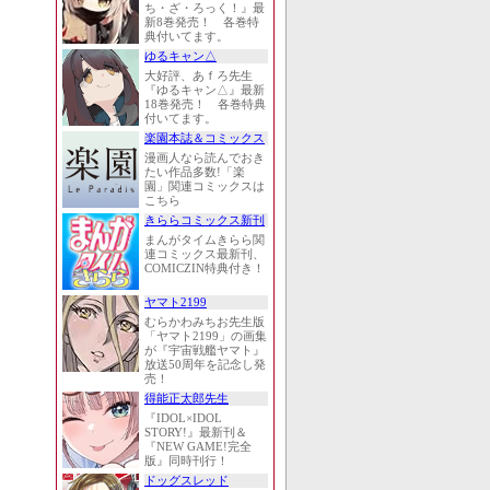
ち・ざ・ろっく！』最
新8巻発売！ 各巻特
典付いてます。
ゆるキャン△
大好評、あｆろ先生
『ゆるキャン△』最新
18巻発売！ 各巻特典
付いてます。
楽園本誌＆コミックス
漫画人なら読んでおき
たい作品多数!「楽
園」関連コミックスは
こちら
きららコミックス新刊
まんがタイムきらら関
連コミックス最新刊、
COMICZIN特典付き！
ヤマト2199
むらかわみちお先生版
「ヤマト2199」の画集
が『宇宙戦艦ヤマト』
放送50周年を記念し発
売！
得能正太郎先生
『IDOL×IDOL
STORY!』最新刊＆
『NEW GAME!完全
版』同時刊行！
ドッグスレッド