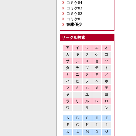
コミケ84
コミケ83
コミケ82
コミケ81
在庫僅少
サークル検索
ア
イ
ウ
エ
オ
カ
キ
ク
ケ
コ
サ
シ
ス
セ
ソ
タ
チ
ツ
テ
ト
ナ
ニ
ヌ
ネ
ノ
ハ
ヒ
フ
ヘ
ホ
マ
ミ
ム
メ
モ
ヤ
ユ
ヨ
ラ
リ
ル
レ
ロ
ワ
ヲ
ン
A
B
C
D
E
F
G
H
I
J
K
L
M
N
O