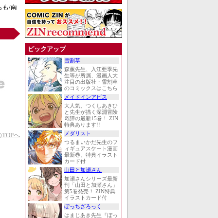
も/南
ピックアップ
雪割草
森薫先生、入江亜季先
生等が所属、漫画人大
注目の出版社・雪割草
のコミックスはこちら
メイドインアビス
大人気、つくしあきひ
と先生が描く深淵冒険
奇譚の最新15巻！ ZIN
特典あります!!
メダリスト
TOPへ
つるまいかだ先生のフ
ィギュアスケート漫画
最新巻、特典イラスト
カード付
山田と加瀬さん
加瀬さんシリーズ最新
刊「山田と加瀬さん」
第5巻発売！ ZIN特典
イラストカード付
ぼっちざろっく
はまじあき先生『ぼっ