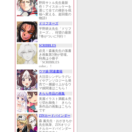
野田サトル先生最新
作！アイスホッケーを
通じて全ての挫折を祝
福へ変える、超回復の
物語1
ドリフターズ
平野耕太先生「ドリフ
ターズ」、待望の最新
7巻がついに刊行！
SCRIBBLES
必見！森薫先生の落書
き画集第3弾が登場。
特典は小冊子
「SCRIBBLES
color」！
ウマ娘 関連書籍
大注目シンデレラグレ
イやアンソロジーも発
売で一層盛り上がるウ
マ娘関連はこちら！
きらら作品の画集
美麗イラスト満載＆売
り切れ御免！ きらら
系作品の画集はこちら
です
ZINカードバインダー
森 薫先生・おがきちか
先生執筆、ZINオリジ
ナルカードバインダー