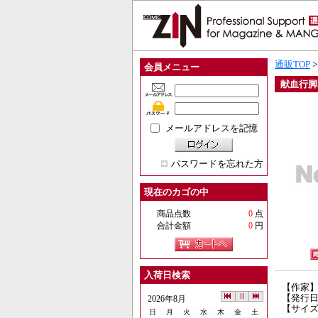
通販TOP
会員メニュー
献血行脚
メールアドレスを記憶
パスワードを忘れた方
現在のカゴの中
商品点数
0
点
合計金額
0
円
入荷日検索
【作家
【発行日】
2026年8月
【サイズ
日
月
火
水
木
金
土