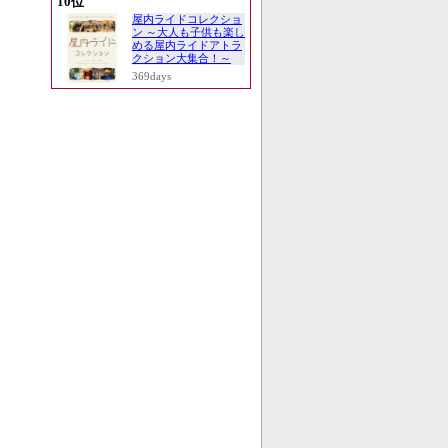
10位
屋内ライドコレクショ
ン ～大人も子供も楽し
める屋内ライドアトラ
クション大集合！～
369days