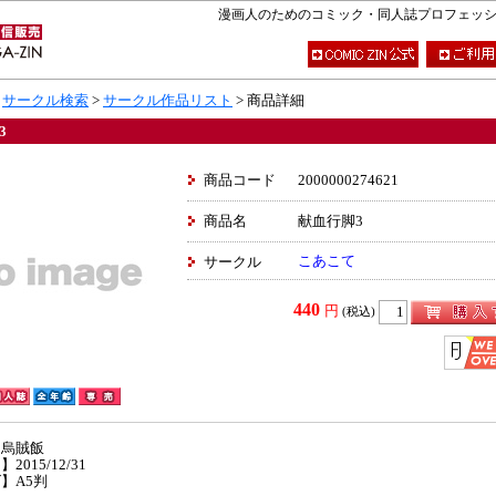
漫画人のためのコミック・同人誌プロフェッショナ
>
サークル検索
>
サークル作品リスト
> 商品詳細
3
商品コード
2000000274621
商品名
献血行脚3
こあこて
サークル
440
円
(税込)
】烏賊飯
2015/12/31
】A5判