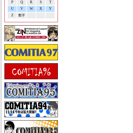
P
Q
R
S
T
U
V
W
X
Y
Z
数字