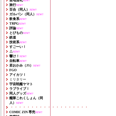
聖地巡礼
NEW!!
旅行
NEW!!
百合（同人）
NEW!!
ガルパン（同人）
NEW!!
飲食系
NEW!!
TRPG
NEW!!
評論
NEW!!
とびもの
NEW!!
鉄道
技術系
NEW!!
すごーい！
△
NEW!!
響け！
NEW!!
自転車
NEW!!
若おかみ（JS）
NEW!!
FGO
アイカツ！
ミリタリー
宇宙戦艦ヤマト
ラブライブ！
同人グッズ
NEW!!
艦隊これくしょん（同
人）
NEW!!
・・・・・・・・・・・・・・・・・・・
COMIC ZIN 専売
NEW!!