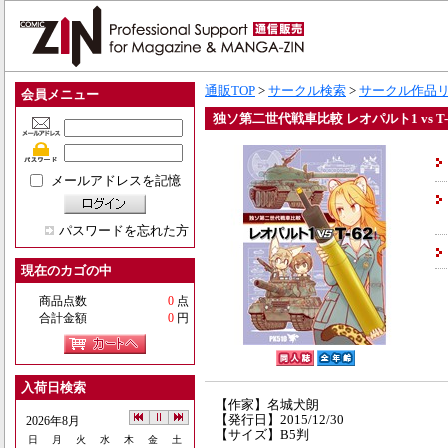
通販TOP
>
サークル検索
>
サークル作品
会員メニュー
独ソ第二世代戦車比較 レオパルト1 vs T-
メールアドレスを記憶
パスワードを忘れた方
現在のカゴの中
商品点数
0
点
合計金額
0
円
入荷日検索
【作家】名城犬朗
【発行日】2015/12/30
2026年8月
【サイズ】B5判
日
月
火
水
木
金
土