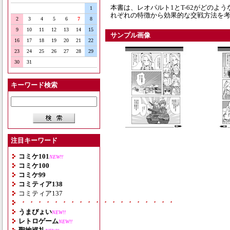
本書は、レオパルト1とT-62がどのよ
1
れぞれの特徴から効果的な交戦方法を
2
3
4
5
6
7
8
9
10
11
12
13
14
15
サンプル画像
16
17
18
19
20
21
22
23
24
25
26
27
28
29
30
31
キーワード検索
注目キーワード
コミケ101
NEW!!
コミケ100
コミケ99
コミティア138
コミティア137
・・・・・・・・・・・・・・・・・・・
うまぴょい
NEW!!
レトロゲーム
NEW!!