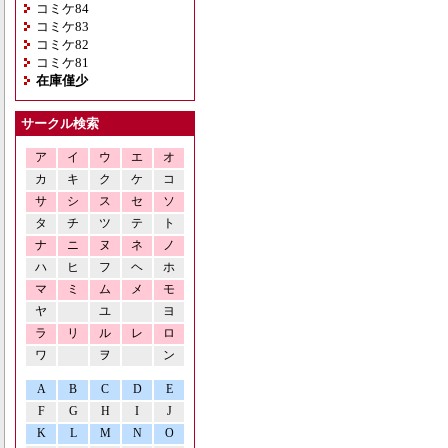
コミケ84
コミケ83
コミケ82
コミケ81
在庫僅少
サークル検索
ア
イ
ウ
エ
オ
カ
キ
ク
ケ
コ
サ
シ
ス
セ
ソ
タ
チ
ツ
テ
ト
ナ
ニ
ヌ
ネ
ノ
ハ
ヒ
フ
ヘ
ホ
マ
ミ
ム
メ
モ
ヤ
ユ
ヨ
ラ
リ
ル
レ
ロ
ワ
ヲ
ン
A
B
C
D
E
F
G
H
I
J
K
L
M
N
O