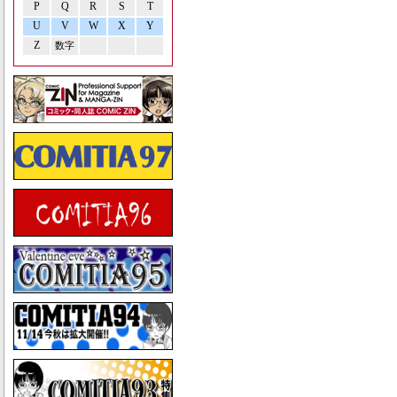
P
Q
R
S
T
U
V
W
X
Y
Z
数字