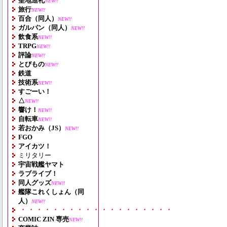
聖地巡礼
NEW!!
旅行
NEW!!
百合（同人）
NEW!!
ガルパン（同人）
NEW!!
飲食系
NEW!!
TRPG
NEW!!
評論
NEW!!
とびもの
NEW!!
鉄道
技術系
NEW!!
すごーい！
△
NEW!!
響け！
NEW!!
自転車
NEW!!
若おかみ（JS）
NEW!!
FGO
アイカツ！
ミリタリー
宇宙戦艦ヤマト
ラブライブ！
同人グッズ
NEW!!
艦隊これくしょん（同
人）
NEW!!
・・・・・・・・・・・・・・・・・・・
COMIC ZIN 専売
NEW!!