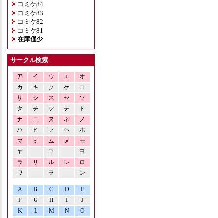
コミケ84
コミケ83
コミケ82
コミケ81
在庫僅少
サークル検索
ア
イ
ウ
エ
オ
カ
キ
ク
ケ
コ
サ
シ
ス
セ
ソ
タ
チ
ツ
テ
ト
ナ
ニ
ヌ
ネ
ノ
ハ
ヒ
フ
ヘ
ホ
マ
ミ
ム
メ
モ
ヤ
ユ
ヨ
ラ
リ
ル
レ
ロ
ワ
ヲ
ン
A
B
C
D
E
F
G
H
I
J
K
L
M
N
O