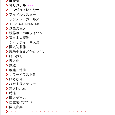
商業誌
オリジナル
NEW!!
ニンジャスレイヤー
アイドルマスター
シンデレラガールズ
THE iDOL M@STER
進撃の巨人
境界線上のホライゾン
東日本大震災
チャリティー同人誌
同人誌製作
魔法少女まどか☆マギカ
けいおん！
擬人化
鉄道
廃墟、遺構
カラーイラスト集
ゆるゆり
ひだまりスケッチ
東方Project
特撮
同人ゲーム
自主製作アニメ
同人音楽
・・・・・・・・・・・・・・・・・・・