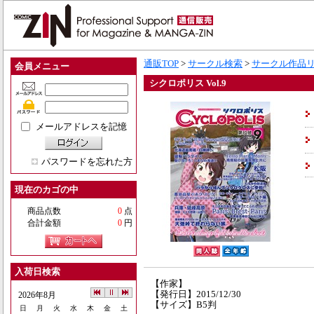
通販TOP
>
サークル検索
>
サークル作品
会員メニュー
シクロポリス Vol.9
メールアドレスを記憶
パスワードを忘れた方
現在のカゴの中
商品点数
0
点
合計金額
0
円
入荷日検索
【作家】
【発行日】2015/12/30
2026年8月
【サイズ】B5判
日
月
火
水
木
金
土