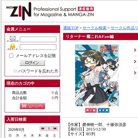
通販TOP
>
サークル検索
>
サークル作品
会員メニュー
リターナー 艦これ&Fate編
メールアドレスを記憶
パスワードを忘れた方
現在のカゴの中
商品点数
0
点
合計金額
0
円
入荷日検索
【作家】磨伸映一郎、十篠弥須彦
【発行日】2015/12/30
2026年8月
【サイズ】B5判
日
月
火
水
木
金
土