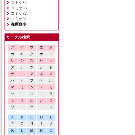
コミケ84
コミケ83
コミケ82
コミケ81
在庫僅少
サークル検索
ア
イ
ウ
エ
オ
カ
キ
ク
ケ
コ
サ
シ
ス
セ
ソ
タ
チ
ツ
テ
ト
ナ
ニ
ヌ
ネ
ノ
ハ
ヒ
フ
ヘ
ホ
マ
ミ
ム
メ
モ
ヤ
ユ
ヨ
ラ
リ
ル
レ
ロ
ワ
ヲ
ン
A
B
C
D
E
F
G
H
I
J
K
L
M
N
O