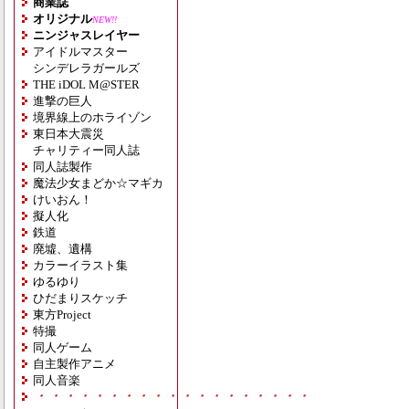
商業誌
オリジナル
NEW!!
ニンジャスレイヤー
アイドルマスター
シンデレラガールズ
THE iDOL M@STER
進撃の巨人
境界線上のホライゾン
東日本大震災
チャリティー同人誌
同人誌製作
魔法少女まどか☆マギカ
けいおん！
擬人化
鉄道
廃墟、遺構
カラーイラスト集
ゆるゆり
ひだまりスケッチ
東方Project
特撮
同人ゲーム
自主製作アニメ
同人音楽
・・・・・・・・・・・・・・・・・・・