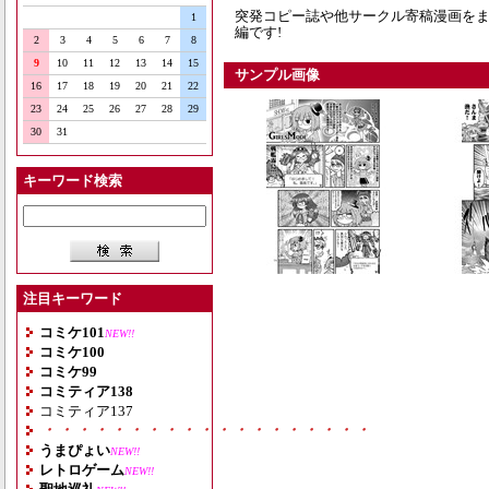
突発コピー誌や他サークル寄稿漫画をま
1
編です!
2
3
4
5
6
7
8
9
10
11
12
13
14
15
サンプル画像
16
17
18
19
20
21
22
23
24
25
26
27
28
29
30
31
キーワード検索
注目キーワード
コミケ101
NEW!!
コミケ100
コミケ99
コミティア138
コミティア137
・・・・・・・・・・・・・・・・・・・
うまぴょい
NEW!!
レトロゲーム
NEW!!