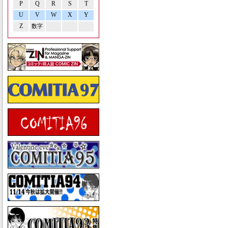
P
Q
R
S
T
U
V
W
X
Y
Z
数字