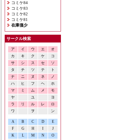
コミケ84
コミケ83
コミケ82
コミケ81
在庫僅少
サークル検索
ア
イ
ウ
エ
オ
カ
キ
ク
ケ
コ
サ
シ
ス
セ
ソ
タ
チ
ツ
テ
ト
ナ
ニ
ヌ
ネ
ノ
ハ
ヒ
フ
ヘ
ホ
マ
ミ
ム
メ
モ
ヤ
ユ
ヨ
ラ
リ
ル
レ
ロ
ワ
ヲ
ン
A
B
C
D
E
F
G
H
I
J
K
L
M
N
O