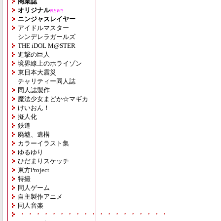
商業誌
オリジナル
NEW!!
ニンジャスレイヤー
アイドルマスター
シンデレラガールズ
THE iDOL M@STER
進撃の巨人
境界線上のホライゾン
東日本大震災
チャリティー同人誌
同人誌製作
魔法少女まどか☆マギカ
けいおん！
擬人化
鉄道
廃墟、遺構
カラーイラスト集
ゆるゆり
ひだまりスケッチ
東方Project
特撮
同人ゲーム
自主製作アニメ
同人音楽
・・・・・・・・・・・・・・・・・・・