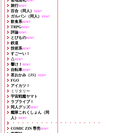
聖地巡礼
NEW!!
旅行
NEW!!
百合（同人）
NEW!!
ガルパン（同人）
NEW!!
飲食系
NEW!!
TRPG
NEW!!
評論
NEW!!
とびもの
NEW!!
鉄道
技術系
NEW!!
すごーい！
△
NEW!!
響け！
NEW!!
自転車
NEW!!
若おかみ（JS）
NEW!!
FGO
アイカツ！
ミリタリー
宇宙戦艦ヤマト
ラブライブ！
同人グッズ
NEW!!
艦隊これくしょん（同
人）
NEW!!
・・・・・・・・・・・・・・・・・・・
COMIC ZIN 専売
NEW!!