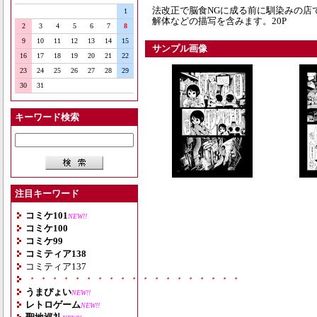
法改正で脳食NGに成る前に馴染みの店
1
解体などの描写を含みます。20P
2
3
4
5
6
7
8
9
10
11
12
13
14
15
サンプル画像
16
17
18
19
20
21
22
23
24
25
26
27
28
29
30
31
キーワード検索
注目キーワード
コミケ101
NEW!!
コミケ100
コミケ99
コミティア138
コミティア137
・・・・・・・・・・・・・・・・・・・
うまぴょい
NEW!!
レトロゲーム
NEW!!