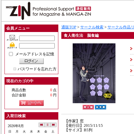
通販TOP
>
サークル検索
>
サークル作品
会員メニュー
食人衛生法 脳食編
メールアドレスを記憶
パスワードを忘れた方
現在のカゴの中
商品点数
0
点
合計金額
0
円
入荷日検索
【作家】窓
【発行日】2015/11/15
2026年8月
【サイズ】B5判
日
月
火
水
木
金
土