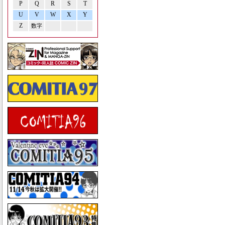
P
Q
R
S
T
U
V
W
X
Y
Z
数字