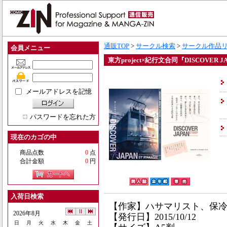
通販TOP
>
サークル検索
>
サークル作品
会員メニュー
東方project×紀行文合同『DISCOVER JA
メールアドレスを記憶
パスワードを忘れた方
現在のカゴの中
商品点数
0
点
合計金額
0
円
入荷日検索
【作家】ハサマリスト、保
2026年8月
【発行日】2015/10/12
日
月
火
水
木
金
土