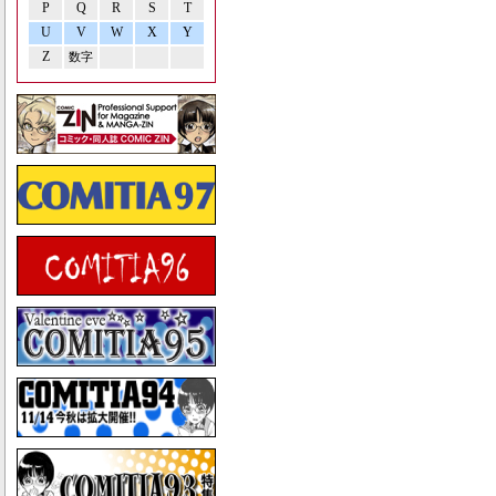
P
Q
R
S
T
U
V
W
X
Y
Z
数字