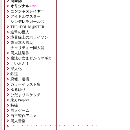
商業誌
オリジナル
NEW!!
ニンジャスレイヤー
アイドルマスター
シンデレラガールズ
THE iDOL M@STER
進撃の巨人
境界線上のホライゾン
東日本大震災
チャリティー同人誌
同人誌製作
魔法少女まどか☆マギカ
けいおん！
擬人化
鉄道
廃墟、遺構
カラーイラスト集
ゆるゆり
ひだまりスケッチ
東方Project
特撮
同人ゲーム
自主製作アニメ
同人音楽
・・・・・・・・・・・・・・・・・・・