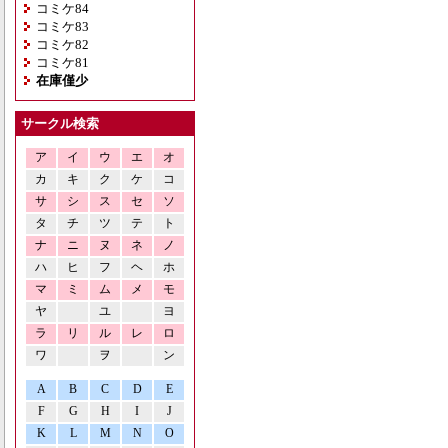
コミケ84
コミケ83
コミケ82
コミケ81
在庫僅少
サークル検索
ア
イ
ウ
エ
オ
カ
キ
ク
ケ
コ
サ
シ
ス
セ
ソ
タ
チ
ツ
テ
ト
ナ
ニ
ヌ
ネ
ノ
ハ
ヒ
フ
ヘ
ホ
マ
ミ
ム
メ
モ
ヤ
ユ
ヨ
ラ
リ
ル
レ
ロ
ワ
ヲ
ン
A
B
C
D
E
F
G
H
I
J
K
L
M
N
O