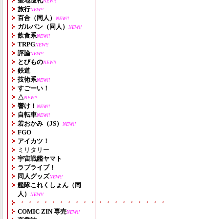
聖地巡礼
NEW!!
旅行
NEW!!
百合（同人）
NEW!!
ガルパン（同人）
NEW!!
飲食系
NEW!!
TRPG
NEW!!
評論
NEW!!
とびもの
NEW!!
鉄道
技術系
NEW!!
すごーい！
△
NEW!!
響け！
NEW!!
自転車
NEW!!
若おかみ（JS）
NEW!!
FGO
アイカツ！
ミリタリー
宇宙戦艦ヤマト
ラブライブ！
同人グッズ
NEW!!
艦隊これくしょん（同
人）
NEW!!
・・・・・・・・・・・・・・・・・・・
COMIC ZIN 専売
NEW!!