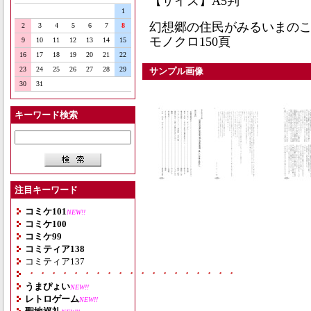
【サイズ】A5判
1
幻想郷の住民がみるいまの
2
3
4
5
6
7
8
モノクロ150頁
9
10
11
12
13
14
15
16
17
18
19
20
21
22
23
24
25
26
27
28
29
サンプル画像
30
31
キーワード検索
注目キーワード
コミケ101
NEW!!
コミケ100
コミケ99
コミティア138
コミティア137
・・・・・・・・・・・・・・・・・・・
うまぴょい
NEW!!
レトロゲーム
NEW!!