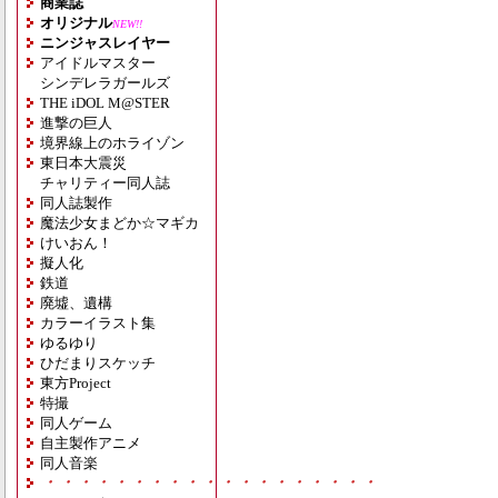
商業誌
オリジナル
NEW!!
ニンジャスレイヤー
アイドルマスター
シンデレラガールズ
THE iDOL M@STER
進撃の巨人
境界線上のホライゾン
東日本大震災
チャリティー同人誌
同人誌製作
魔法少女まどか☆マギカ
けいおん！
擬人化
鉄道
廃墟、遺構
カラーイラスト集
ゆるゆり
ひだまりスケッチ
東方Project
特撮
同人ゲーム
自主製作アニメ
同人音楽
・・・・・・・・・・・・・・・・・・・