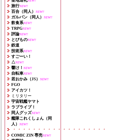
聖地巡礼
NEW!!
旅行
NEW!!
百合（同人）
NEW!!
ガルパン（同人）
NEW!!
飲食系
NEW!!
TRPG
NEW!!
評論
NEW!!
とびもの
NEW!!
鉄道
技術系
NEW!!
すごーい！
△
NEW!!
響け！
NEW!!
自転車
NEW!!
若おかみ（JS）
NEW!!
FGO
アイカツ！
ミリタリー
宇宙戦艦ヤマト
ラブライブ！
同人グッズ
NEW!!
艦隊これくしょん（同
人）
NEW!!
・・・・・・・・・・・・・・・・・・・
COMIC ZIN 専売
NEW!!