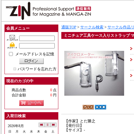
通販TOP
>
サークル検索
>
サークル作品
会員メニュー
ミニチュア工具ケース入りストラップ 
メールアドレスを記憶
パスワードを忘れた方
現在のカゴの中
商品点数
0
点
合計金額
0
円
入荷日検索
【作家】とだ勝之
【発行日】
2026年8月
【サイズ】-
日
月
火
水
木
金
土