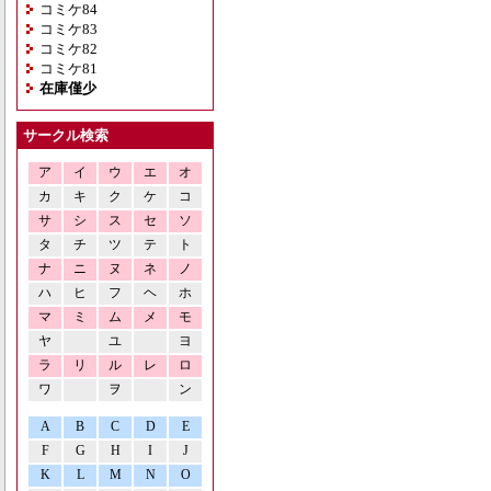
コミケ84
コミケ83
コミケ82
コミケ81
在庫僅少
サークル検索
ア
イ
ウ
エ
オ
カ
キ
ク
ケ
コ
サ
シ
ス
セ
ソ
タ
チ
ツ
テ
ト
ナ
ニ
ヌ
ネ
ノ
ハ
ヒ
フ
ヘ
ホ
マ
ミ
ム
メ
モ
ヤ
ユ
ヨ
ラ
リ
ル
レ
ロ
ワ
ヲ
ン
A
B
C
D
E
F
G
H
I
J
K
L
M
N
O