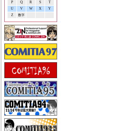
P
Q
R
S
T
U
V
W
X
Y
Z
数字