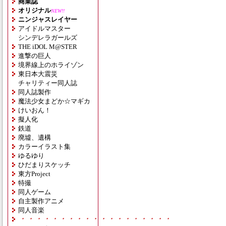
商業誌
オリジナル
NEW!!
ニンジャスレイヤー
アイドルマスター
シンデレラガールズ
THE iDOL M@STER
進撃の巨人
境界線上のホライゾン
東日本大震災
チャリティー同人誌
同人誌製作
魔法少女まどか☆マギカ
けいおん！
擬人化
鉄道
廃墟、遺構
カラーイラスト集
ゆるゆり
ひだまりスケッチ
東方Project
特撮
同人ゲーム
自主製作アニメ
同人音楽
・・・・・・・・・・・・・・・・・・・