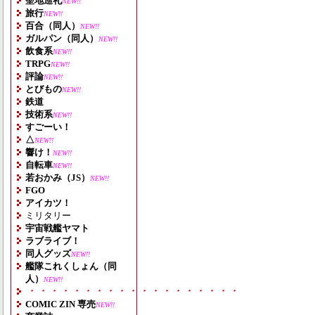
聖地巡礼
NEW!!
旅行
NEW!!
百合（同人）
NEW!!
ガルパン（同人）
NEW!!
飲食系
NEW!!
TRPG
NEW!!
評論
NEW!!
とびもの
NEW!!
鉄道
技術系
NEW!!
すごーい！
△
NEW!!
響け！
NEW!!
自転車
NEW!!
若おかみ（JS）
NEW!!
FGO
アイカツ！
ミリタリー
宇宙戦艦ヤマト
ラブライブ！
同人グッズ
NEW!!
艦隊これくしょん（同
人）
NEW!!
・・・・・・・・・・・・・・・・・・・
COMIC ZIN 専売
NEW!!