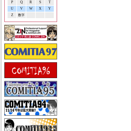
P
Q
R
S
T
U
V
W
X
Y
Z
数字