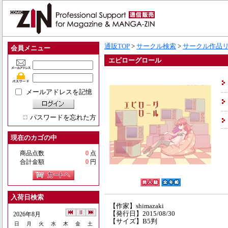
通販TOP
>
サークル検索
>
サークル作品
会員メニュー
エピローグロール
メールアドレスを記憶
パスワードを忘れた方
現在のカゴの中
商品点数
0
点
合計金額
0
円
入荷日検索
【作家】shimazaki
【発行日】2015/08/30
2026年8月
【サイズ】B5判
日
月
火
水
木
金
土