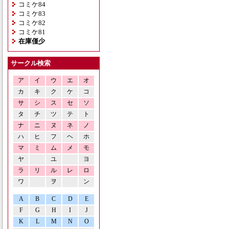
コミケ84
コミケ83
コミケ82
コミケ81
在庫僅少
サークル検索
ア
イ
ウ
エ
オ
カ
キ
ク
ケ
コ
サ
シ
ス
セ
ソ
タ
チ
ツ
テ
ト
ナ
ニ
ヌ
ネ
ノ
ハ
ヒ
フ
ヘ
ホ
マ
ミ
ム
メ
モ
ヤ
ユ
ヨ
ラ
リ
ル
レ
ロ
ワ
ヲ
ン
A
B
C
D
E
F
G
H
I
J
K
L
M
N
O