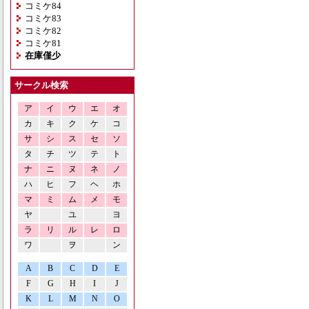
コミケ84
コミケ83
コミケ82
コミケ81
在庫僅少
サークル検索
ア
イ
ウ
エ
オ
カ
キ
ク
ケ
コ
サ
シ
ス
セ
ソ
タ
チ
ツ
テ
ト
ナ
ニ
ヌ
ネ
ノ
ハ
ヒ
フ
ヘ
ホ
マ
ミ
ム
メ
モ
ヤ
ユ
ヨ
ラ
リ
ル
レ
ロ
ワ
ヲ
ン
A
B
C
D
E
F
G
H
I
J
K
L
M
N
O