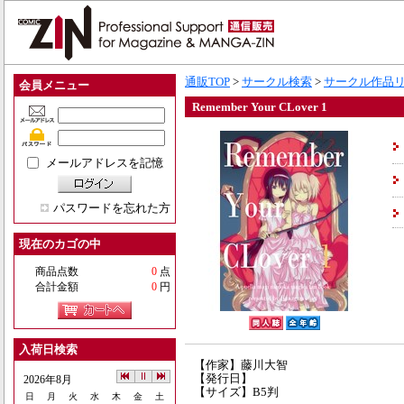
通販TOP
>
サークル検索
>
サークル作品
会員メニュー
Remember Your CLover 1
メールアドレスを記憶
パスワードを忘れた方
現在のカゴの中
商品点数
0
点
合計金額
0
円
入荷日検索
【作家】藤川大智
【発行日】
2026年8月
【サイズ】B5判
日
月
火
水
木
金
土