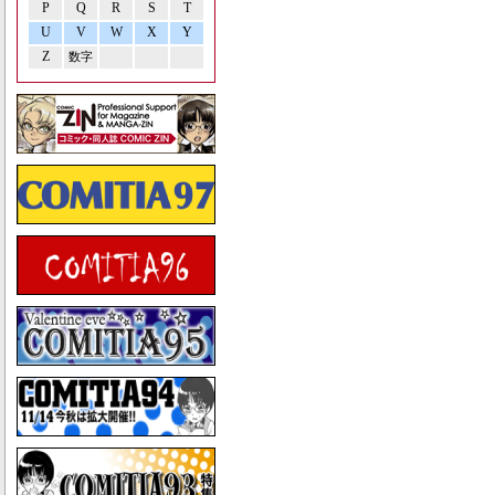
P
Q
R
S
T
U
V
W
X
Y
Z
数字