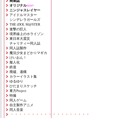
商業誌
オリジナル
NEW!!
ニンジャスレイヤー
アイドルマスター
シンデレラガールズ
THE iDOL M@STER
進撃の巨人
境界線上のホライゾン
東日本大震災
チャリティー同人誌
同人誌製作
魔法少女まどか☆マギカ
けいおん！
擬人化
鉄道
廃墟、遺構
カラーイラスト集
ゆるゆり
ひだまりスケッチ
東方Project
特撮
同人ゲーム
自主製作アニメ
同人音楽
・・・・・・・・・・・・・・・・・・・