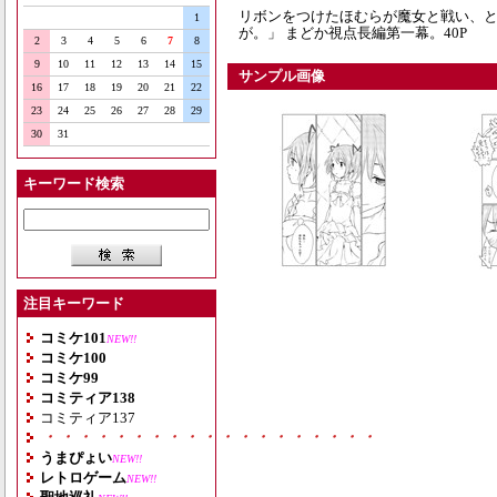
リボンをつけたほむらが魔女と戦い、と
1
が。」 まどか視点長編第一幕。40P
2
3
4
5
6
7
8
9
10
11
12
13
14
15
サンプル画像
16
17
18
19
20
21
22
23
24
25
26
27
28
29
30
31
キーワード検索
注目キーワード
コミケ101
NEW!!
コミケ100
コミケ99
コミティア138
コミティア137
・・・・・・・・・・・・・・・・・・・
うまぴょい
NEW!!
レトロゲーム
NEW!!