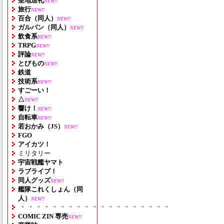
聖地巡礼
NEW!!
旅行
NEW!!
百合（同人）
NEW!!
ガルパン（同人）
NEW!!
飲食系
NEW!!
TRPG
NEW!!
評論
NEW!!
とびもの
NEW!!
鉄道
技術系
NEW!!
すごーい！
△
NEW!!
響け！
NEW!!
自転車
NEW!!
若おかみ（JS）
NEW!!
FGO
アイカツ！
ミリタリー
宇宙戦艦ヤマト
ラブライブ！
同人グッズ
NEW!!
艦隊これくしょん（同
人）
NEW!!
・・・・・・・・・・・・・・・・・・・
COMIC ZIN 専売
NEW!!