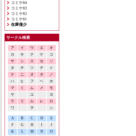
コミケ84
コミケ83
コミケ82
コミケ81
在庫僅少
サークル検索
ア
イ
ウ
エ
オ
カ
キ
ク
ケ
コ
サ
シ
ス
セ
ソ
タ
チ
ツ
テ
ト
ナ
ニ
ヌ
ネ
ノ
ハ
ヒ
フ
ヘ
ホ
マ
ミ
ム
メ
モ
ヤ
ユ
ヨ
ラ
リ
ル
レ
ロ
ワ
ヲ
ン
A
B
C
D
E
F
G
H
I
J
K
L
M
N
O