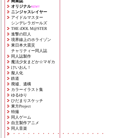
商業誌
オリジナル
NEW!!
ニンジャスレイヤー
アイドルマスター
シンデレラガールズ
THE iDOL M@STER
進撃の巨人
境界線上のホライゾン
東日本大震災
チャリティー同人誌
同人誌製作
魔法少女まどか☆マギカ
けいおん！
擬人化
鉄道
廃墟、遺構
カラーイラスト集
ゆるゆり
ひだまりスケッチ
東方Project
特撮
同人ゲーム
自主製作アニメ
同人音楽
・・・・・・・・・・・・・・・・・・・