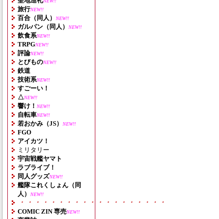
聖地巡礼
NEW!!
旅行
NEW!!
百合（同人）
NEW!!
ガルパン（同人）
NEW!!
飲食系
NEW!!
TRPG
NEW!!
評論
NEW!!
とびもの
NEW!!
鉄道
技術系
NEW!!
すごーい！
△
NEW!!
響け！
NEW!!
自転車
NEW!!
若おかみ（JS）
NEW!!
FGO
アイカツ！
ミリタリー
宇宙戦艦ヤマト
ラブライブ！
同人グッズ
NEW!!
艦隊これくしょん（同
人）
NEW!!
・・・・・・・・・・・・・・・・・・・
COMIC ZIN 専売
NEW!!