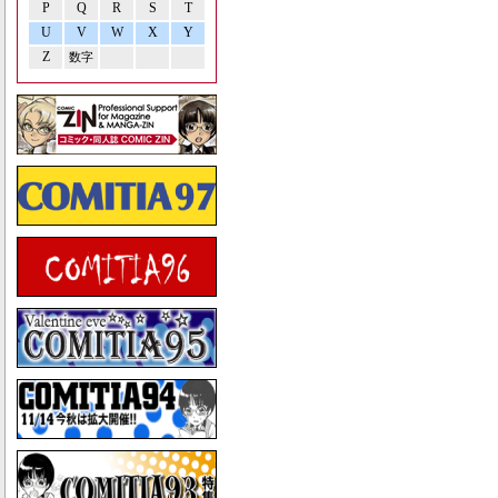
P
Q
R
S
T
U
V
W
X
Y
Z
数字