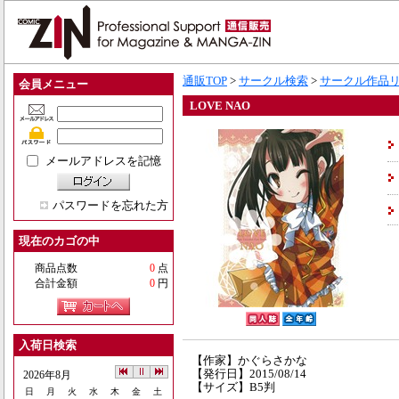
通販TOP
>
サークル検索
>
サークル作品
会員メニュー
LOVE NAO
メールアドレスを記憶
パスワードを忘れた方
現在のカゴの中
商品点数
0
点
合計金額
0
円
入荷日検索
【作家】かぐらさかな
【発行日】2015/08/14
2026年8月
【サイズ】B5判
日
月
火
水
木
金
土