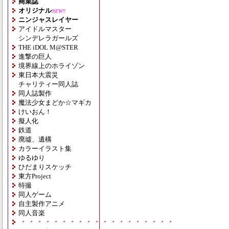
商業誌
オリジナル
NEW!!
ニンジャスレイヤー
アイドルマスター
シンデレラガールズ
THE iDOL M@STER
進撃の巨人
境界線上のホライゾン
東日本大震災
チャリティー同人誌
同人誌製作
魔法少女まどか☆マギカ
けいおん！
擬人化
鉄道
廃墟、遺構
カラーイラスト集
ゆるゆり
ひだまりスケッチ
東方Project
特撮
同人ゲーム
自主製作アニメ
同人音楽
・・・・・・・・・・・・・・・・・・・