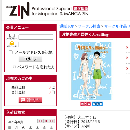
通販TOP
>
サークル検索
>
サークル作品
会員メニュー
片桐先生と西井くん-calling-
メールアドレスを記憶
パスワードを忘れた方
現在のカゴの中
商品点数
0
点
合計金額
0
円
入荷日検索
【作家】犬上すくね
【発行日】2015/08/16
2026年8月
【サイズ】A5判
日
月
火
水
木
金
土