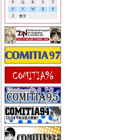
P
Q
R
S
T
U
V
W
X
Y
Z
数字