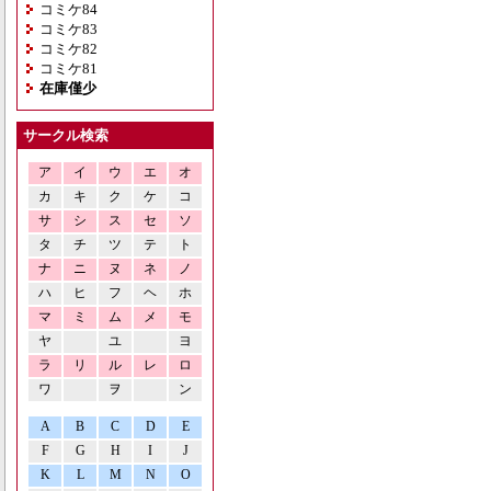
コミケ84
コミケ83
コミケ82
コミケ81
在庫僅少
サークル検索
ア
イ
ウ
エ
オ
カ
キ
ク
ケ
コ
サ
シ
ス
セ
ソ
タ
チ
ツ
テ
ト
ナ
ニ
ヌ
ネ
ノ
ハ
ヒ
フ
ヘ
ホ
マ
ミ
ム
メ
モ
ヤ
ユ
ヨ
ラ
リ
ル
レ
ロ
ワ
ヲ
ン
A
B
C
D
E
F
G
H
I
J
K
L
M
N
O