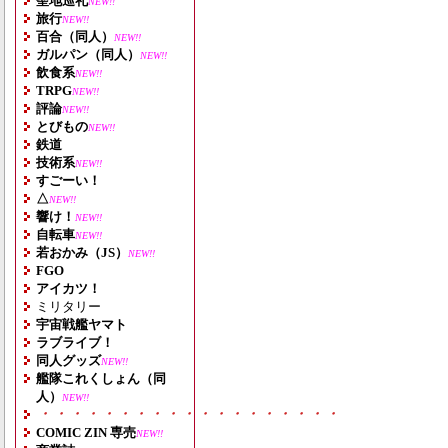
聖地巡礼
NEW!!
旅行
NEW!!
百合（同人）
NEW!!
ガルパン（同人）
NEW!!
飲食系
NEW!!
TRPG
NEW!!
評論
NEW!!
とびもの
NEW!!
鉄道
技術系
NEW!!
すごーい！
△
NEW!!
響け！
NEW!!
自転車
NEW!!
若おかみ（JS）
NEW!!
FGO
アイカツ！
ミリタリー
宇宙戦艦ヤマト
ラブライブ！
同人グッズ
NEW!!
艦隊これくしょん（同
人）
NEW!!
・・・・・・・・・・・・・・・・・・・
COMIC ZIN 専売
NEW!!