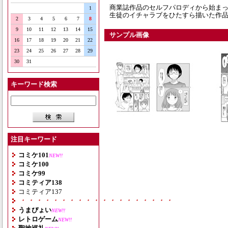
商業誌作品のセルフパロディから始ま
1
生徒のイチャラブをひたすら描いた作品
2
3
4
5
6
7
8
9
10
11
12
13
14
15
サンプル画像
16
17
18
19
20
21
22
23
24
25
26
27
28
29
30
31
キーワード検索
注目キーワード
コミケ101
NEW!!
コミケ100
コミケ99
コミティア138
コミティア137
・・・・・・・・・・・・・・・・・・・
うまぴょい
NEW!!
レトロゲーム
NEW!!