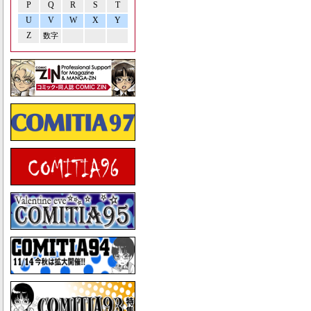
P
Q
R
S
T
U
V
W
X
Y
Z
数字