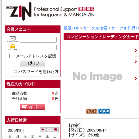
通販TOP
>
サークル検索
>
サークル作品
会員メニュー
コンピレーショントレーディングカード「RoSe
メールアドレスを記憶
パスワードを忘れた方
現在のカゴの中
商品点数
0
点
合計金額
0
円
入荷日検索
【作家】
【発行日】2009/08/14
2026年8月
【サイズ】その他
日
月
火
水
木
金
土