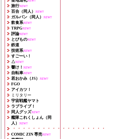
聖地巡礼
NEW!!
旅行
NEW!!
百合（同人）
NEW!!
ガルパン（同人）
NEW!!
飲食系
NEW!!
TRPG
NEW!!
評論
NEW!!
とびもの
NEW!!
鉄道
技術系
NEW!!
すごーい！
△
NEW!!
響け！
NEW!!
自転車
NEW!!
若おかみ（JS）
NEW!!
FGO
アイカツ！
ミリタリー
宇宙戦艦ヤマト
ラブライブ！
同人グッズ
NEW!!
艦隊これくしょん（同
人）
NEW!!
・・・・・・・・・・・・・・・・・・・
COMIC ZIN 専売
NEW!!