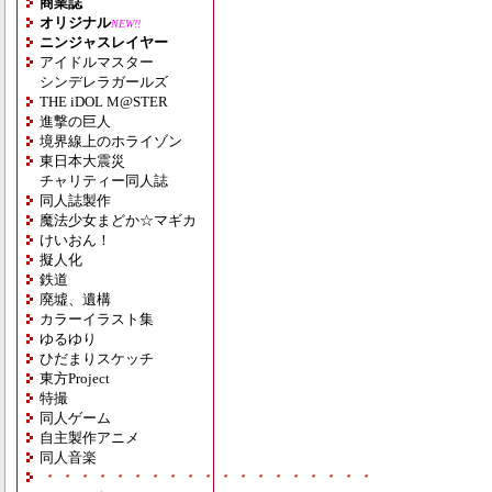
商業誌
オリジナル
NEW!!
ニンジャスレイヤー
アイドルマスター
シンデレラガールズ
THE iDOL M@STER
進撃の巨人
境界線上のホライゾン
東日本大震災
チャリティー同人誌
同人誌製作
魔法少女まどか☆マギカ
けいおん！
擬人化
鉄道
廃墟、遺構
カラーイラスト集
ゆるゆり
ひだまりスケッチ
東方Project
特撮
同人ゲーム
自主製作アニメ
同人音楽
・・・・・・・・・・・・・・・・・・・