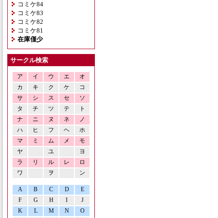
コミケ84
コミケ83
コミケ82
コミケ81
在庫僅少
サークル検索
ア
イ
ウ
エ
オ
カ
キ
ク
ケ
コ
サ
シ
ス
セ
ソ
タ
チ
ツ
テ
ト
ナ
ニ
ヌ
ネ
ノ
ハ
ヒ
フ
ヘ
ホ
マ
ミ
ム
メ
モ
ヤ
ユ
ヨ
ラ
リ
ル
レ
ロ
ワ
ヲ
ン
A
B
C
D
E
F
G
H
I
J
K
L
M
N
O