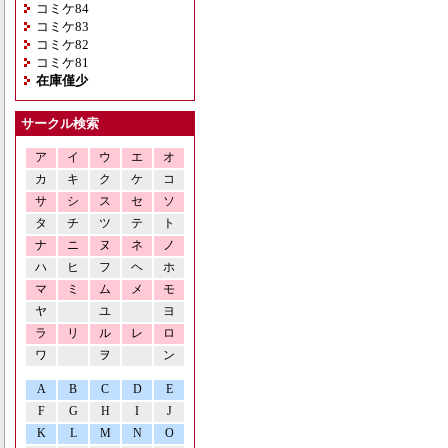
コミケ84
コミケ83
コミケ82
コミケ81
在庫僅少
サークル検索
ア
イ
ウ
エ
オ
カ
キ
ク
ケ
コ
サ
シ
ス
セ
ソ
タ
チ
ツ
テ
ト
ナ
ニ
ヌ
ネ
ノ
ハ
ヒ
フ
ヘ
ホ
マ
ミ
ム
メ
モ
ヤ
ユ
ヨ
ラ
リ
ル
レ
ロ
ワ
ヲ
ン
A
B
C
D
E
F
G
H
I
J
K
L
M
N
O