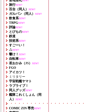
聖地巡礼
NEW!!
旅行
NEW!!
百合（同人）
NEW!!
ガルパン（同人）
NEW!!
飲食系
NEW!!
TRPG
NEW!!
評論
NEW!!
とびもの
NEW!!
鉄道
技術系
NEW!!
すごーい！
△
NEW!!
響け！
NEW!!
自転車
NEW!!
若おかみ（JS）
NEW!!
FGO
アイカツ！
ミリタリー
宇宙戦艦ヤマト
ラブライブ！
同人グッズ
NEW!!
艦隊これくしょん（同
人）
NEW!!
・・・・・・・・・・・・・・・・・・・
COMIC ZIN 専売
NEW!!