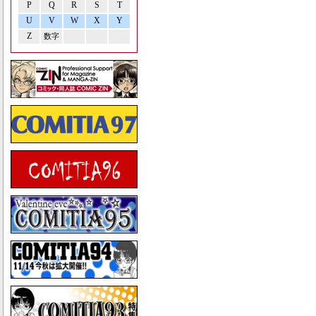
P
Q
R
S
T
U
V
W
X
Y
Z
数字