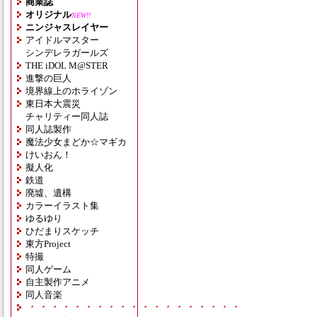
商業誌
オリジナル
NEW!!
ニンジャスレイヤー
アイドルマスター
シンデレラガールズ
THE iDOL M@STER
進撃の巨人
境界線上のホライゾン
東日本大震災
チャリティー同人誌
同人誌製作
魔法少女まどか☆マギカ
けいおん！
擬人化
鉄道
廃墟、遺構
カラーイラスト集
ゆるゆり
ひだまりスケッチ
東方Project
特撮
同人ゲーム
自主製作アニメ
同人音楽
・・・・・・・・・・・・・・・・・・・