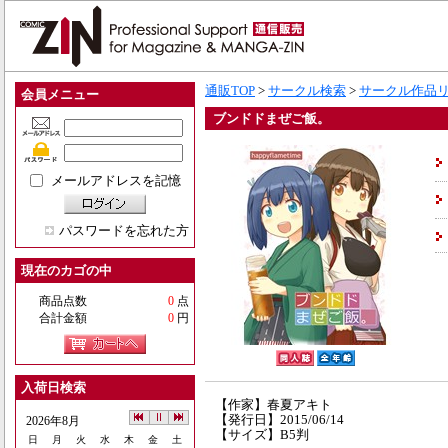
通販TOP
>
サークル検索
>
サークル作品
会員メニュー
ブンドドまぜご飯。
メールアドレスを記憶
パスワードを忘れた方
現在のカゴの中
商品点数
0
点
合計金額
0
円
入荷日検索
【作家】春夏アキト
【発行日】2015/06/14
2026年8月
【サイズ】B5判
日
月
火
水
木
金
土