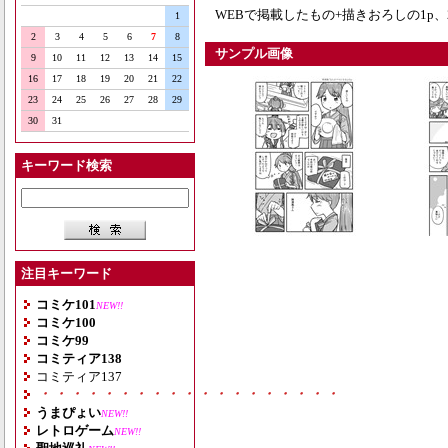
WEBで掲載したもの+描きおろしの1p、
1
2
3
4
5
6
7
8
サンプル画像
9
10
11
12
13
14
15
16
17
18
19
20
21
22
23
24
25
26
27
28
29
30
31
キーワード検索
注目キーワード
コミケ101
NEW!!
コミケ100
コミケ99
コミティア138
コミティア137
・・・・・・・・・・・・・・・・・・・
うまぴょい
NEW!!
レトロゲーム
NEW!!