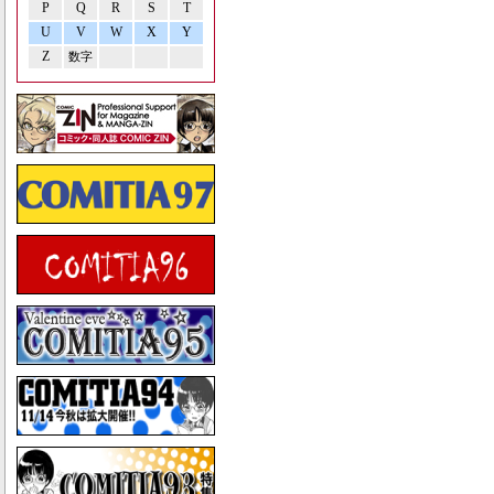
P
Q
R
S
T
U
V
W
X
Y
Z
数字