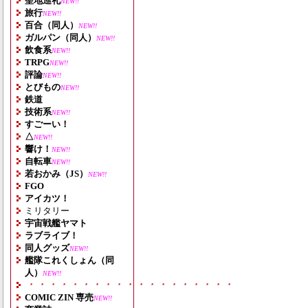
聖地巡礼
NEW!!
旅行
NEW!!
百合（同人）
NEW!!
ガルパン（同人）
NEW!!
飲食系
NEW!!
TRPG
NEW!!
評論
NEW!!
とびもの
NEW!!
鉄道
技術系
NEW!!
すごーい！
△
NEW!!
響け！
NEW!!
自転車
NEW!!
若おかみ（JS）
NEW!!
FGO
アイカツ！
ミリタリー
宇宙戦艦ヤマト
ラブライブ！
同人グッズ
NEW!!
艦隊これくしょん（同
人）
NEW!!
・・・・・・・・・・・・・・・・・・・
COMIC ZIN 専売
NEW!!