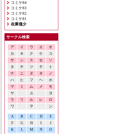
コミケ84
コミケ83
コミケ82
コミケ81
在庫僅少
サークル検索
ア
イ
ウ
エ
オ
カ
キ
ク
ケ
コ
サ
シ
ス
セ
ソ
タ
チ
ツ
テ
ト
ナ
ニ
ヌ
ネ
ノ
ハ
ヒ
フ
ヘ
ホ
マ
ミ
ム
メ
モ
ヤ
ユ
ヨ
ラ
リ
ル
レ
ロ
ワ
ヲ
ン
A
B
C
D
E
F
G
H
I
J
K
L
M
N
O