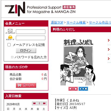
通販TOP
>
サークル検索
>
サークル作品
会員メニュー
料理のふりだし
メールアドレスを記憶
パスワードを忘れた方
現在のカゴの中
商品点数
0
点
合計金額
0
円
入荷日検索
【作家】くまみね
【発行日】2015/05/17
2026年8月
【サイズ】A5判
日
月
火
水
木
金
土