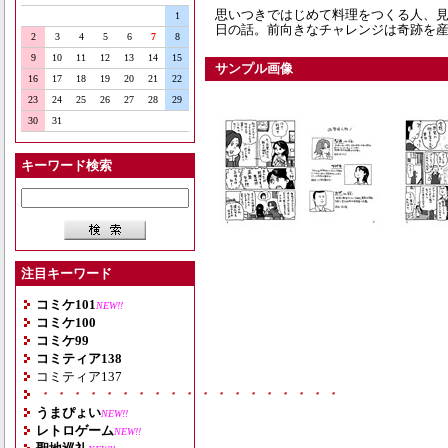
思いつきではじめて料理をつくる人、
1
日の話。前向きなチャレンジは奇跡を産
2
3
4
5
6
7
8
9
10
11
12
13
14
15
サンプル画像
16
17
18
19
20
21
22
23
24
25
26
27
28
29
30
31
キーワード検索
注目キーワード
コミケ101
NEW!!
コミケ100
コミケ99
コミティア138
コミティア137
・・・・・・・・・・・・・・・・・・・
うまぴょい
NEW!!
レトロゲーム
NEW!!