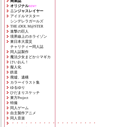
商業誌
オリジナル
NEW!!
ニンジャスレイヤー
アイドルマスター
シンデレラガールズ
THE iDOL M@STER
進撃の巨人
境界線上のホライゾン
東日本大震災
チャリティー同人誌
同人誌製作
魔法少女まどか☆マギカ
けいおん！
擬人化
鉄道
廃墟、遺構
カラーイラスト集
ゆるゆり
ひだまりスケッチ
東方Project
特撮
同人ゲーム
自主製作アニメ
同人音楽
・・・・・・・・・・・・・・・・・・・