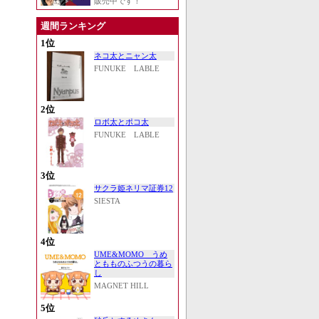
販売中です！
週間ランキング
1位
ネコ太とニャン太
FUNUKE LABLE
2位
ロボ太とポコ太
FUNUKE LABLE
3位
サクラ姫ネリマ証券12
SIESTA
4位
UME&MOMO うめ
ともものふつうの暮ら
し
MAGNET HILL
5位