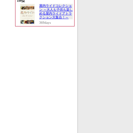
10位
屋内ライドコレクショ
ン ～大人も子供も楽し
める屋内ライドアトラ
クション大集合！～
369days