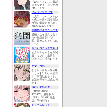
『ゆるキャン△』最新
18巻発売！ 各巻特典
付いてます。
メイドインアビス
大人気、つくしあきひ
と先生が描く深淵冒険
奇譚の最新14巻発売！
ZIN特典あります!!
楽園本誌＆コミックス
漫画人なら読んでおき
たい作品多数!「楽
園」関連コミックスは
こちら
きららコミックス新刊
まんがタイムきらら関
連コミックス最新刊、
COMICZIN特典付き！
ヤマト2199
むらかわみちお先生版
「ヤマト2199」の画集
が『宇宙戦艦ヤマト』
放送50周年を記念し発
売！
得能正太郎先生
『IDOL×IDOL
STORY!』最新刊＆
『NEW GAME!完全
版』同時刊行！
ドッグスレッド