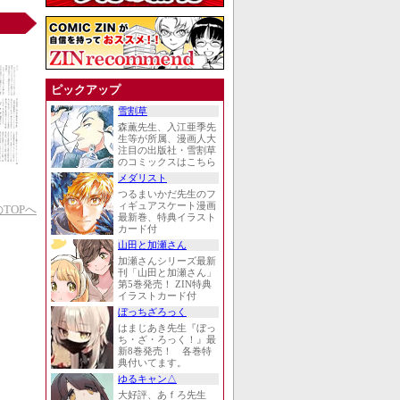
ピックアップ
雪割草
森薫先生、入江亜季先
生等が所属、漫画人大
注目の出版社・雪割草
のコミックスはこちら
メダリスト
つるまいかだ先生のフ
ィギュアスケート漫画
TOPへ
最新巻、特典イラスト
カード付
山田と加瀬さん
加瀬さんシリーズ最新
刊「山田と加瀬さん」
第5巻発売！ ZIN特典
イラストカード付
ぼっちざろっく
はまじあき先生『ぼっ
ち・ざ・ろっく！』最
新8巻発売！ 各巻特
典付いてます。
ゆるキャン△
大好評、あｆろ先生