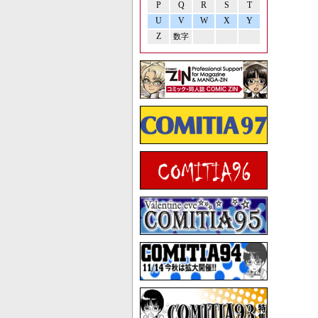
P
Q
R
S
T
U
V
W
X
Y
Z
数字