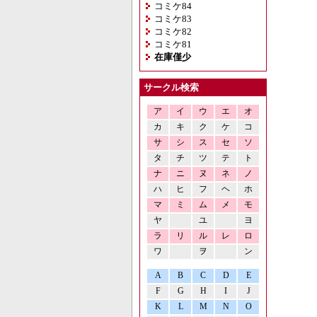
コミケ84
コミケ83
コミケ82
コミケ81
在庫僅少
サークル検索
ア
イ
ウ
エ
オ
カ
キ
ク
ケ
コ
サ
シ
ス
セ
ソ
タ
チ
ツ
テ
ト
ナ
ニ
ヌ
ネ
ノ
ハ
ヒ
フ
ヘ
ホ
マ
ミ
ム
メ
モ
ヤ
ユ
ヨ
ラ
リ
ル
レ
ロ
ワ
ヲ
ン
A
B
C
D
E
F
G
H
I
J
K
L
M
N
O