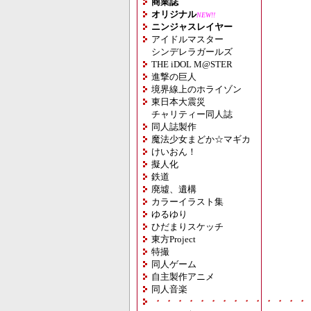
商業誌
オリジナル
NEW!!
ニンジャスレイヤー
アイドルマスター
シンデレラガールズ
THE iDOL M@STER
進撃の巨人
境界線上のホライゾン
東日本大震災
チャリティー同人誌
同人誌製作
魔法少女まどか☆マギカ
けいおん！
擬人化
鉄道
廃墟、遺構
カラーイラスト集
ゆるゆり
ひだまりスケッチ
東方Project
特撮
同人ゲーム
自主製作アニメ
同人音楽
・・・・・・・・・・・・・・