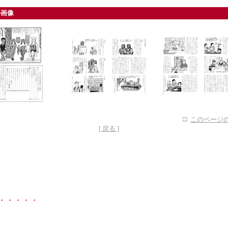
ル画像
このページの
[ 戻る ]
・・・・・