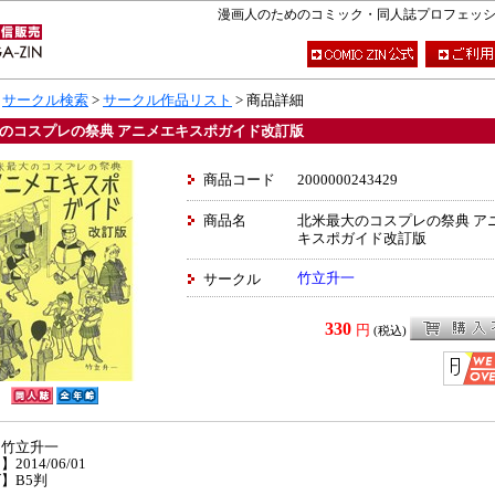
漫画人のためのコミック・同人誌プロフェッショナ
>
サークル検索
>
サークル作品リスト
> 商品詳細
のコスプレの祭典 アニメエキスポガイド改訂版
商品コード
2000000243429
商品名
北米最大のコスプレの祭典 ア
キスポガイド改訂版
竹立升一
サークル
330
円
(税込)
】竹立升一
2014/06/01
】B5判