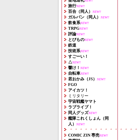
聖地巡礼
NEW!!
旅行
NEW!!
百合（同人）
NEW!!
ガルパン（同人）
NEW!!
飲食系
NEW!!
TRPG
NEW!!
評論
NEW!!
とびもの
NEW!!
鉄道
技術系
NEW!!
すごーい！
△
NEW!!
響け！
NEW!!
自転車
NEW!!
若おかみ（JS）
NEW!!
FGO
アイカツ！
ミリタリー
宇宙戦艦ヤマト
ラブライブ！
同人グッズ
NEW!!
艦隊これくしょん（同
人）
NEW!!
・・・・・・・・・・・・・・
COMIC ZIN 専売
NEW!!