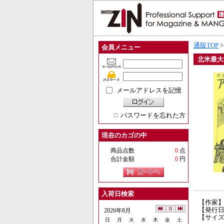
通販TOP
会員メニュー
北米最大
メールアドレスを記憶
パスワードを忘れた方
現在のカゴの中
商品点数
0
点
合計金額
0
円
入荷日検索
【作家
【発行日】
2026年8月
【サイズ
日
月
火
水
木
金
土