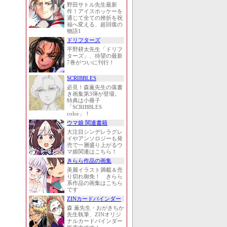
野田サトル先生最新
作！アイスホッケーを
通じて全ての挫折を祝
福へ変える、超回復の
物語1
ドリフターズ
平野耕太先生「ドリフ
ターズ」、待望の最新
7巻がついに刊行！
SCRIBBLES
必見！森薫先生の落書
き画集第3弾が登場。
特典は小冊子
「SCRIBBLES
color」！
ウマ娘 関連書籍
大注目シンデレラグレ
イやアンソロジーも発
売で一層盛り上がるウ
マ娘関連はこちら！
きらら作品の画集
美麗イラスト満載＆売
り切れ御免！ きらら
系作品の画集はこちら
です
ZINカードバインダー
森 薫先生・おがきちか
先生執筆、ZINオリジ
ナルカードバインダー