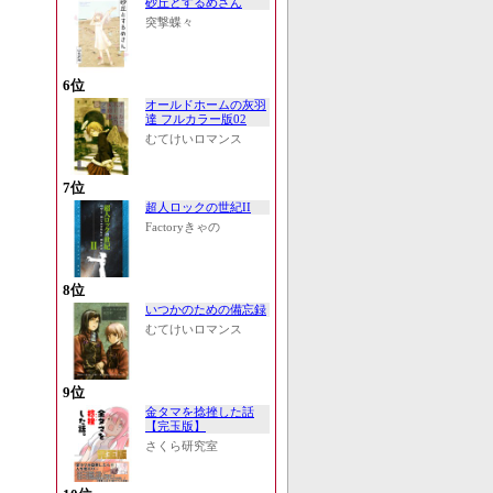
砂丘とするめさん
突撃蝶々
6位
オールドホームの灰羽
達 フルカラー版02
むてけいロマンス
7位
超人ロックの世紀II
Factoryきゃの
8位
いつかのための備忘録
むてけいロマンス
9位
金タマを捻挫した話
【完玉版】
さくら研究室