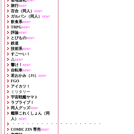
聖地巡礼
NEW!!
旅行
NEW!!
百合（同人）
NEW!!
ガルパン（同人）
NEW!!
飲食系
NEW!!
TRPG
NEW!!
評論
NEW!!
とびもの
NEW!!
鉄道
技術系
NEW!!
すごーい！
△
NEW!!
響け！
NEW!!
自転車
NEW!!
若おかみ（JS）
NEW!!
FGO
アイカツ！
ミリタリー
宇宙戦艦ヤマト
ラブライブ！
同人グッズ
NEW!!
艦隊これくしょん（同
人）
NEW!!
・・・・・・・・・・・・・・・・・・・
COMIC ZIN 専売
NEW!!