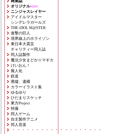
商業誌
オリジナル
NEW!!
ニンジャスレイヤー
アイドルマスター
シンデレラガールズ
THE iDOL M@STER
進撃の巨人
境界線上のホライゾン
東日本大震災
チャリティー同人誌
同人誌製作
魔法少女まどか☆マギカ
けいおん！
擬人化
鉄道
廃墟、遺構
カラーイラスト集
ゆるゆり
ひだまりスケッチ
東方Project
特撮
同人ゲーム
自主製作アニメ
同人音楽
・・・・・・・・・・・・・・・・・・・