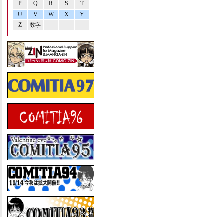
P
Q
R
S
T
U
V
W
X
Y
Z
数字