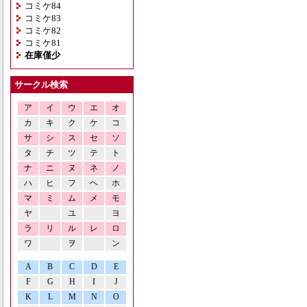
コミケ84
コミケ83
コミケ82
コミケ81
在庫僅少
サークル検索
ア
イ
ウ
エ
オ
カ
キ
ク
ケ
コ
サ
シ
ス
セ
ソ
タ
チ
ツ
テ
ト
ナ
ニ
ヌ
ネ
ノ
ハ
ヒ
フ
ヘ
ホ
マ
ミ
ム
メ
モ
ヤ
ユ
ヨ
ラ
リ
ル
レ
ロ
ワ
ヲ
ン
A
B
C
D
E
F
G
H
I
J
K
L
M
N
O