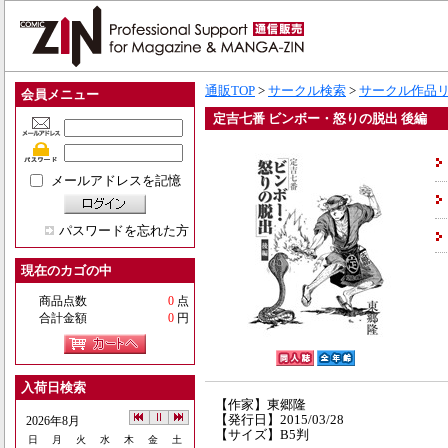
通販TOP
>
サークル検索
>
サークル作品
会員メニュー
定吉七番 ビンボー・怒りの脱出 後編
メールアドレスを記憶
パスワードを忘れた方
現在のカゴの中
商品点数
0
点
合計金額
0
円
入荷日検索
【作家】東郷隆
【発行日】2015/03/28
2026年8月
【サイズ】B5判
日
月
火
水
木
金
土