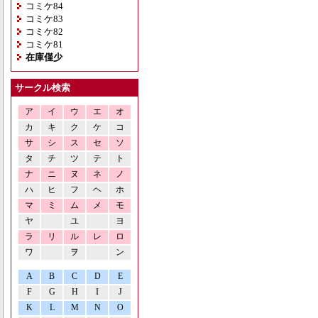
コミケ84
コミケ83
コミケ82
コミケ81
在庫僅少
サークル検索
ア
イ
ウ
エ
オ
カ
キ
ク
ケ
コ
サ
シ
ス
セ
ソ
タ
チ
ツ
テ
ト
ナ
ニ
ヌ
ネ
ノ
ハ
ヒ
フ
ヘ
ホ
マ
ミ
ム
メ
モ
ヤ
ユ
ヨ
ラ
リ
ル
レ
ロ
ワ
ヲ
ン
A
B
C
D
E
F
G
H
I
J
K
L
M
N
O