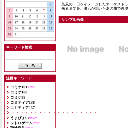
島風の一日をイメージしたオーケスト
1
来るまでを、誰もが聞いたあの曲で再
2
3
4
5
6
7
8
9
10
11
12
13
14
15
サンプル画像
16
17
18
19
20
21
22
23
24
25
26
27
28
29
30
31
キーワード検索
注目キーワード
コミケ101
NEW!!
コミケ100
コミケ99
コミティア138
コミティア137
・・・・・・・・・・・・・・・・・・・
うまぴょい
NEW!!
レトロゲーム
NEW!!