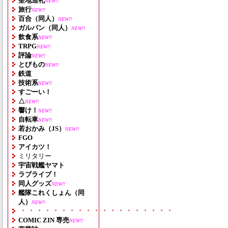
聖地巡礼
NEW!!
旅行
NEW!!
百合（同人）
NEW!!
ガルパン（同人）
NEW!!
飲食系
NEW!!
TRPG
NEW!!
評論
NEW!!
とびもの
NEW!!
鉄道
技術系
NEW!!
すごーい！
△
NEW!!
響け！
NEW!!
自転車
NEW!!
若おかみ（JS）
NEW!!
FGO
アイカツ！
ミリタリー
宇宙戦艦ヤマト
ラブライブ！
同人グッズ
NEW!!
艦隊これくしょん（同
人）
NEW!!
・・・・・・・・・・・・・・・・・・・
COMIC ZIN 専売
NEW!!