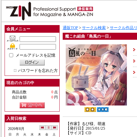
通販TOP
>
サークル検索
>
サークル作品
会員メニュー
艦これ組曲「島風の一日」
メールアドレスを記憶
パスワードを忘れた方
現在のカゴの中
商品点数
0
点
合計金額
0
円
入荷日検索
【作家】るび様、萌速
【発行日】2015/01/25
2026年8月
【サイズ】CD
日
月
火
水
木
金
土