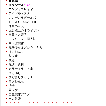
商業誌
オリジナル
NEW!!
ニンジャスレイヤー
アイドルマスター
シンデレラガールズ
THE iDOL M@STER
進撃の巨人
境界線上のホライゾン
東日本大震災
チャリティー同人誌
同人誌製作
魔法少女まどか☆マギカ
けいおん！
擬人化
鉄道
廃墟、遺構
カラーイラスト集
ゆるゆり
ひだまりスケッチ
東方Project
特撮
同人ゲーム
自主製作アニメ
同人音楽
・・・・・・・・・・・・・・・・・・・