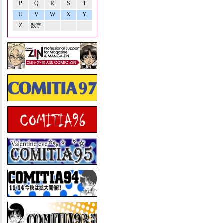
P
Q
R
S
T
U
V
W
X
Y
Z
数字