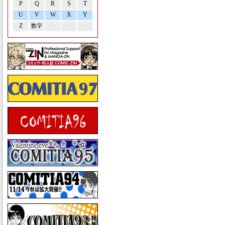
P
Q
R
S
T
U
V
W
X
Y
Z
数字