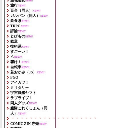
聖地巡礼
NEW!!
旅行
NEW!!
百合（同人）
NEW!!
ガルパン（同人）
NEW!!
飲食系
NEW!!
TRPG
NEW!!
評論
NEW!!
とびもの
NEW!!
鉄道
技術系
NEW!!
すごーい！
△
NEW!!
響け！
NEW!!
自転車
NEW!!
若おかみ（JS）
NEW!!
FGO
アイカツ！
ミリタリー
宇宙戦艦ヤマト
ラブライブ！
同人グッズ
NEW!!
艦隊これくしょん（同
人）
NEW!!
・・・・・・・・・・・・・・・・・・・
COMIC ZIN 専売
NEW!!