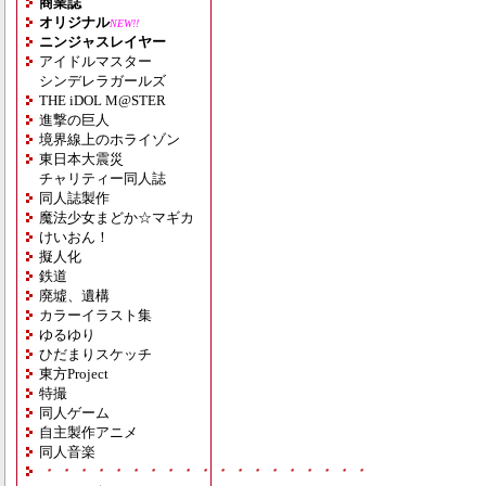
商業誌
オリジナル
NEW!!
ニンジャスレイヤー
アイドルマスター
シンデレラガールズ
THE iDOL M@STER
進撃の巨人
境界線上のホライゾン
東日本大震災
チャリティー同人誌
同人誌製作
魔法少女まどか☆マギカ
けいおん！
擬人化
鉄道
廃墟、遺構
カラーイラスト集
ゆるゆり
ひだまりスケッチ
東方Project
特撮
同人ゲーム
自主製作アニメ
同人音楽
・・・・・・・・・・・・・・・・・・・