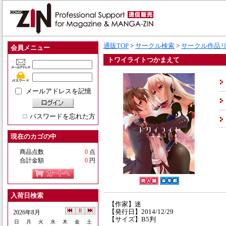
通販TOP
>
サークル検索
>
サークル作品
会員メニュー
トワイライトつかまえて
メールアドレスを記憶
パスワードを忘れた方
現在のカゴの中
商品点数
0
点
合計金額
0
円
入荷日検索
【作家】迷
【発行日】2014/12/29
2026年8月
【サイズ】B5判
日
月
火
水
木
金
土