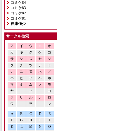
コミケ84
コミケ83
コミケ82
コミケ81
在庫僅少
サークル検索
ア
イ
ウ
エ
オ
カ
キ
ク
ケ
コ
サ
シ
ス
セ
ソ
タ
チ
ツ
テ
ト
ナ
ニ
ヌ
ネ
ノ
ハ
ヒ
フ
ヘ
ホ
マ
ミ
ム
メ
モ
ヤ
ユ
ヨ
ラ
リ
ル
レ
ロ
ワ
ヲ
ン
A
B
C
D
E
F
G
H
I
J
K
L
M
N
O