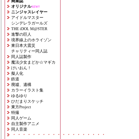
商業誌
オリジナル
NEW!!
ニンジャスレイヤー
アイドルマスター
シンデレラガールズ
THE iDOL M@STER
進撃の巨人
境界線上のホライゾン
東日本大震災
チャリティー同人誌
同人誌製作
魔法少女まどか☆マギカ
けいおん！
擬人化
鉄道
廃墟、遺構
カラーイラスト集
ゆるゆり
ひだまりスケッチ
東方Project
特撮
同人ゲーム
自主製作アニメ
同人音楽
・・・・・・・・・・・・・・・・・・・