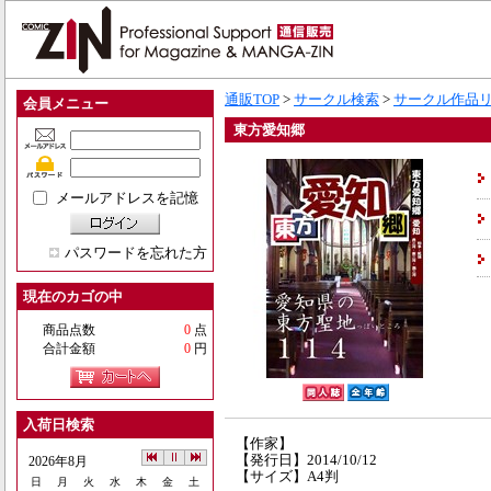
通販TOP
>
サークル検索
>
サークル作品
会員メニュー
東方愛知郷
メールアドレスを記憶
パスワードを忘れた方
現在のカゴの中
商品点数
0
点
合計金額
0
円
入荷日検索
【作家】
【発行日】2014/10/12
2026年8月
【サイズ】A4判
日
月
火
水
木
金
土