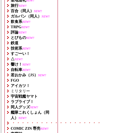
聖地巡礼
NEW!!
旅行
NEW!!
百合（同人）
NEW!!
ガルパン（同人）
NEW!!
飲食系
NEW!!
TRPG
NEW!!
評論
NEW!!
とびもの
NEW!!
鉄道
技術系
NEW!!
すごーい！
△
NEW!!
響け！
NEW!!
自転車
NEW!!
若おかみ（JS）
NEW!!
FGO
アイカツ！
ミリタリー
宇宙戦艦ヤマト
ラブライブ！
同人グッズ
NEW!!
艦隊これくしょん（同
人）
NEW!!
・・・・・・・・・・・・・・・・・・・
COMIC ZIN 専売
NEW!!