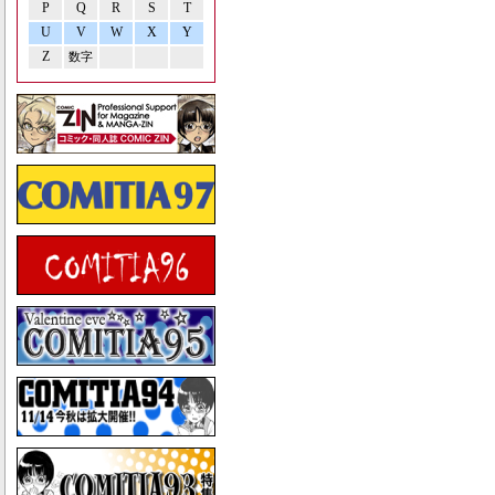
P
Q
R
S
T
U
V
W
X
Y
Z
数字