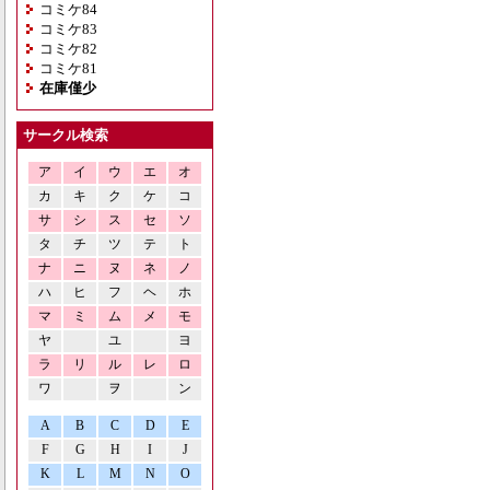
コミケ84
コミケ83
コミケ82
コミケ81
在庫僅少
サークル検索
ア
イ
ウ
エ
オ
カ
キ
ク
ケ
コ
サ
シ
ス
セ
ソ
タ
チ
ツ
テ
ト
ナ
ニ
ヌ
ネ
ノ
ハ
ヒ
フ
ヘ
ホ
マ
ミ
ム
メ
モ
ヤ
ユ
ヨ
ラ
リ
ル
レ
ロ
ワ
ヲ
ン
A
B
C
D
E
F
G
H
I
J
K
L
M
N
O