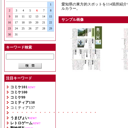
愛知県の東方的スポットを114箇所紹介
1
ルカラー。
2
3
4
5
6
7
8
9
10
11
12
13
14
15
サンプル画像
16
17
18
19
20
21
22
23
24
25
26
27
28
29
30
31
キーワード検索
注目キーワード
コミケ101
NEW!!
コミケ100
コミケ99
コミティア138
コミティア137
・・・・・・・・・・・・・・・・・・・
うまぴょい
NEW!!
レトロゲーム
NEW!!