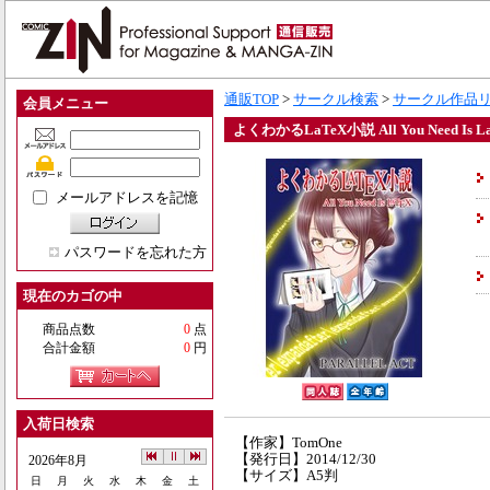
通販TOP
>
サークル検索
>
サークル作品
会員メニュー
よくわかるLaTeX小説 All You Need Is L
メールアドレスを記憶
パスワードを忘れた方
現在のカゴの中
商品点数
0
点
合計金額
0
円
入荷日検索
【作家】TomOne
【発行日】2014/12/30
2026年8月
【サイズ】A5判
日
月
火
水
木
金
土