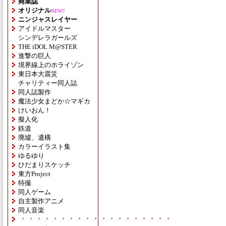
商業誌
オリジナル
NEW!!
ニンジャスレイヤー
アイドルマスター
シンデレラガールズ
THE iDOL M@STER
進撃の巨人
境界線上のホライゾン
東日本大震災
チャリティー同人誌
同人誌製作
魔法少女まどか☆マギカ
けいおん！
擬人化
鉄道
廃墟、遺構
カラーイラスト集
ゆるゆり
ひだまりスケッチ
東方Project
特撮
同人ゲーム
自主製作アニメ
同人音楽
・・・・・・・・・・・・・・・・・・・