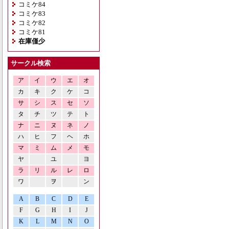
コミケ84
コミケ83
コミケ82
コミケ81
在庫僅少
サークル検索
ア
イ
ウ
エ
オ
カ
キ
ク
ケ
コ
サ
シ
ス
セ
ソ
タ
チ
ツ
テ
ト
ナ
ニ
ヌ
ネ
ノ
ハ
ヒ
フ
ヘ
ホ
マ
ミ
ム
メ
モ
ヤ
ユ
ヨ
ラ
リ
ル
レ
ロ
ワ
ヲ
ン
A
B
C
D
E
F
G
H
I
J
K
L
M
N
O