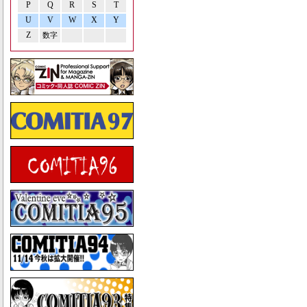
P
Q
R
S
T
U
V
W
X
Y
Z
数字