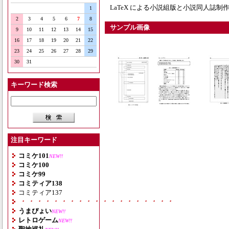
LaTeX による小説組版と小説同人誌
1
2
3
4
5
6
7
8
サンプル画像
9
10
11
12
13
14
15
16
17
18
19
20
21
22
23
24
25
26
27
28
29
30
31
キーワード検索
注目キーワード
コミケ101
NEW!!
コミケ100
コミケ99
コミティア138
コミティア137
・・・・・・・・・・・・・・・・・・・
うまぴょい
NEW!!
レトロゲーム
NEW!!