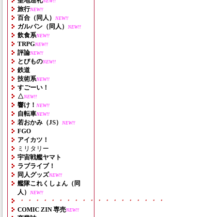
聖地巡礼
NEW!!
旅行
NEW!!
百合（同人）
NEW!!
ガルパン（同人）
NEW!!
飲食系
NEW!!
TRPG
NEW!!
評論
NEW!!
とびもの
NEW!!
鉄道
技術系
NEW!!
すごーい！
△
NEW!!
響け！
NEW!!
自転車
NEW!!
若おかみ（JS）
NEW!!
FGO
アイカツ！
ミリタリー
宇宙戦艦ヤマト
ラブライブ！
同人グッズ
NEW!!
艦隊これくしょん（同
人）
NEW!!
・・・・・・・・・・・・・・・・・・・
COMIC ZIN 専売
NEW!!