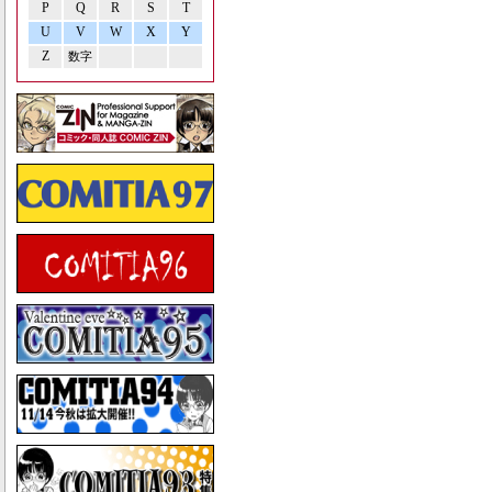
P
Q
R
S
T
U
V
W
X
Y
Z
数字