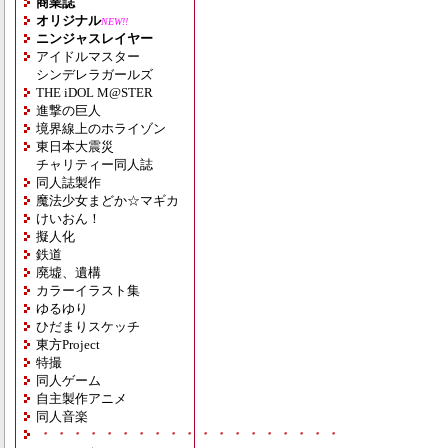
商業誌
オリジナル
NEW!!
ニンジャスレイヤー
アイドルマスター
シンデレラガールズ
THE iDOL M@STER
進撃の巨人
境界線上のホライゾン
東日本大震災
チャリティー同人誌
同人誌製作
魔法少女まどか☆マギカ
けいおん！
擬人化
鉄道
廃墟、遺構
カラーイラスト集
ゆるゆり
ひだまりスケッチ
東方Project
特撮
同人ゲーム
自主製作アニメ
同人音楽
・・・・・・・・・・・・・・・・・・・