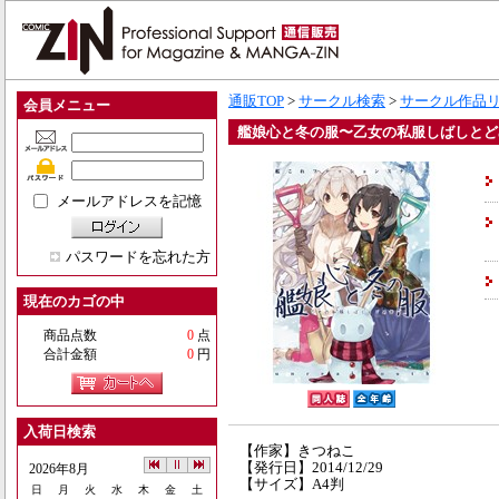
通販TOP
>
サークル検索
>
サークル作品
会員メニュー
艦娘心と冬の服〜乙女の私服しばしとど
メールアドレスを記憶
パスワードを忘れた方
現在のカゴの中
商品点数
0
点
合計金額
0
円
入荷日検索
【作家】きつねこ
【発行日】2014/12/29
2026年8月
【サイズ】A4判
日
月
火
水
木
金
土