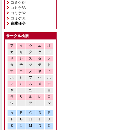
コミケ84
コミケ83
コミケ82
コミケ81
在庫僅少
サークル検索
ア
イ
ウ
エ
オ
カ
キ
ク
ケ
コ
サ
シ
ス
セ
ソ
タ
チ
ツ
テ
ト
ナ
ニ
ヌ
ネ
ノ
ハ
ヒ
フ
ヘ
ホ
マ
ミ
ム
メ
モ
ヤ
ユ
ヨ
ラ
リ
ル
レ
ロ
ワ
ヲ
ン
A
B
C
D
E
F
G
H
I
J
K
L
M
N
O