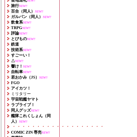
聖地巡礼
NEW!!
旅行
NEW!!
百合（同人）
NEW!!
ガルパン（同人）
NEW!!
飲食系
NEW!!
TRPG
NEW!!
評論
NEW!!
とびもの
NEW!!
鉄道
技術系
NEW!!
すごーい！
△
NEW!!
響け！
NEW!!
自転車
NEW!!
若おかみ（JS）
NEW!!
FGO
アイカツ！
ミリタリー
宇宙戦艦ヤマト
ラブライブ！
同人グッズ
NEW!!
艦隊これくしょん（同
人）
NEW!!
・・・・・・・・・・・・・・・・・・・
COMIC ZIN 専売
NEW!!