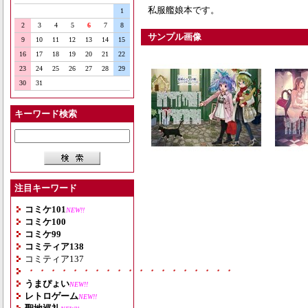
私服艦娘本です。
1
2
3
4
5
6
7
8
サンプル画像
9
10
11
12
13
14
15
16
17
18
19
20
21
22
23
24
25
26
27
28
29
30
31
キーワード検索
注目キーワード
コミケ101
NEW!!
コミケ100
コミケ99
コミティア138
コミティア137
・・・・・・・・・・・・・・・・・・・
うまぴょい
NEW!!
レトロゲーム
NEW!!