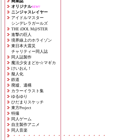
商業誌
オリジナル
NEW!!
ニンジャスレイヤー
アイドルマスター
シンデレラガールズ
THE iDOL M@STER
進撃の巨人
境界線上のホライゾン
東日本大震災
チャリティー同人誌
同人誌製作
魔法少女まどか☆マギカ
けいおん！
擬人化
鉄道
廃墟、遺構
カラーイラスト集
ゆるゆり
ひだまりスケッチ
東方Project
特撮
同人ゲーム
自主製作アニメ
同人音楽
・・・・・・・・・・・・・・・・・・・