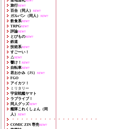
聖地巡礼
NEW!!
旅行
NEW!!
百合（同人）
NEW!!
ガルパン（同人）
NEW!!
飲食系
NEW!!
TRPG
NEW!!
評論
NEW!!
とびもの
NEW!!
鉄道
技術系
NEW!!
すごーい！
△
NEW!!
響け！
NEW!!
自転車
NEW!!
若おかみ（JS）
NEW!!
FGO
アイカツ！
ミリタリー
宇宙戦艦ヤマト
ラブライブ！
同人グッズ
NEW!!
艦隊これくしょん（同
人）
NEW!!
・・・・・・・・・・・・・・・・・・・
COMIC ZIN 専売
NEW!!