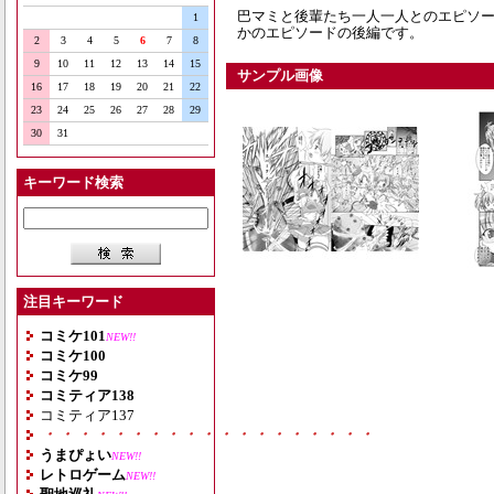
巴マミと後輩たち一人一人とのエピソード
1
かのエピソードの後編です。
2
3
4
5
6
7
8
9
10
11
12
13
14
15
サンプル画像
16
17
18
19
20
21
22
23
24
25
26
27
28
29
30
31
キーワード検索
注目キーワード
コミケ101
NEW!!
コミケ100
コミケ99
コミティア138
コミティア137
・・・・・・・・・・・・・・・・・・・
うまぴょい
NEW!!
レトロゲーム
NEW!!