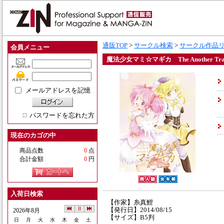
通販TOP
>
サークル検索
>
サークル作品
会員メニュー
魔法少女マミ☆マギカ The Another Transl
メールアドレスを記憶
パスワードを忘れた方
現在のカゴの中
商品点数
0
点
合計金額
0
円
入荷日検索
【作家】糸真鯉
【発行日】2014/08/15
2026年8月
【サイズ】B5判
日
月
火
水
木
金
土