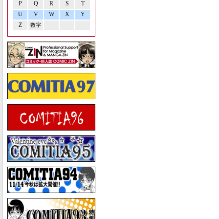
P
Q
R
S
T
U
V
W
X
Y
Z
数字