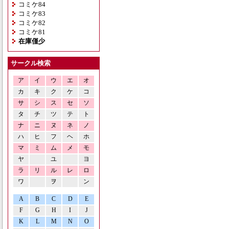
コミケ84
コミケ83
コミケ82
コミケ81
在庫僅少
サークル検索
ア
イ
ウ
エ
オ
カ
キ
ク
ケ
コ
サ
シ
ス
セ
ソ
タ
チ
ツ
テ
ト
ナ
ニ
ヌ
ネ
ノ
ハ
ヒ
フ
ヘ
ホ
マ
ミ
ム
メ
モ
ヤ
ユ
ヨ
ラ
リ
ル
レ
ロ
ワ
ヲ
ン
A
B
C
D
E
F
G
H
I
J
K
L
M
N
O