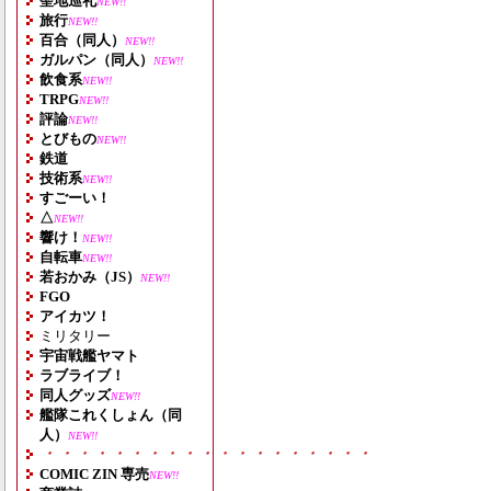
聖地巡礼
NEW!!
旅行
NEW!!
百合（同人）
NEW!!
ガルパン（同人）
NEW!!
飲食系
NEW!!
TRPG
NEW!!
評論
NEW!!
とびもの
NEW!!
鉄道
技術系
NEW!!
すごーい！
△
NEW!!
響け！
NEW!!
自転車
NEW!!
若おかみ（JS）
NEW!!
FGO
アイカツ！
ミリタリー
宇宙戦艦ヤマト
ラブライブ！
同人グッズ
NEW!!
艦隊これくしょん（同
人）
NEW!!
・・・・・・・・・・・・・・・・・・・
COMIC ZIN 専売
NEW!!