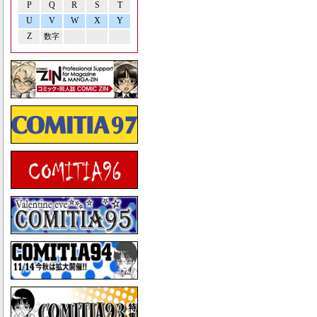
P
Q
R
S
T
U
V
W
X
Y
Z
数字