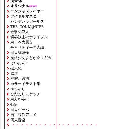
商業誌
オリジナル
NEW!!
ニンジャスレイヤー
アイドルマスター
シンデレラガールズ
THE iDOL M@STER
進撃の巨人
境界線上のホライゾン
東日本大震災
チャリティー同人誌
同人誌製作
魔法少女まどか☆マギカ
けいおん！
擬人化
鉄道
廃墟、遺構
カラーイラスト集
ゆるゆり
ひだまりスケッチ
東方Project
特撮
同人ゲーム
自主製作アニメ
同人音楽
・・・・・・・・・・・・・・・・・・・