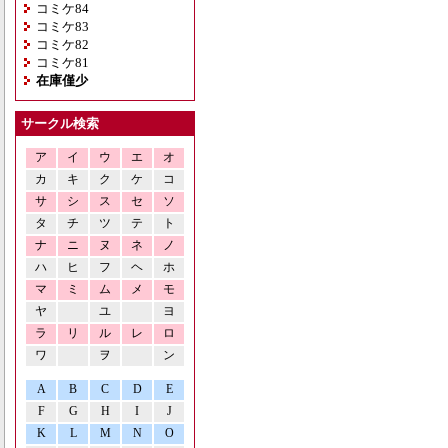
コミケ84
コミケ83
コミケ82
コミケ81
在庫僅少
サークル検索
ア
イ
ウ
エ
オ
カ
キ
ク
ケ
コ
サ
シ
ス
セ
ソ
タ
チ
ツ
テ
ト
ナ
ニ
ヌ
ネ
ノ
ハ
ヒ
フ
ヘ
ホ
マ
ミ
ム
メ
モ
ヤ
ユ
ヨ
ラ
リ
ル
レ
ロ
ワ
ヲ
ン
A
B
C
D
E
F
G
H
I
J
K
L
M
N
O