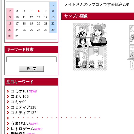
メイドさんのラブコメです表紙込20P
1
2
3
4
5
6
7
8
サンプル画像
9
10
11
12
13
14
15
16
17
18
19
20
21
22
23
24
25
26
27
28
29
30
31
キーワード検索
注目キーワード
コミケ101
NEW!!
コミケ100
コミケ99
コミティア138
コミティア137
・・・・・・・・・・・・・・・・・・・
うまぴょい
NEW!!
レトロゲーム
NEW!!