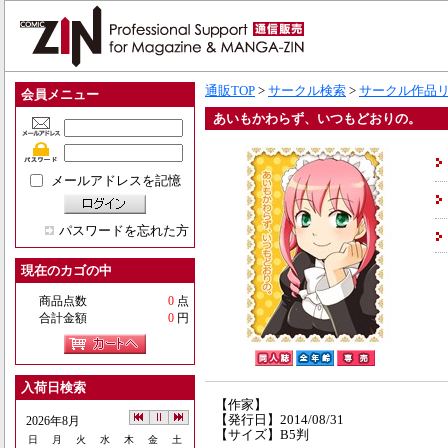
通販TOP
>
サークル検索
>
サークル作品
会員メニュー
あいもかわらず、いつもどおりの。
メールアドレスを記憶
パスワードを忘れた方
現在のカゴの中
商品点数
0
点
合計金額
0
円
入荷日検索
【作家】
【発行日】2014/08/31
2026年8月
【サイズ】B5判
日
月
火
水
木
金
土