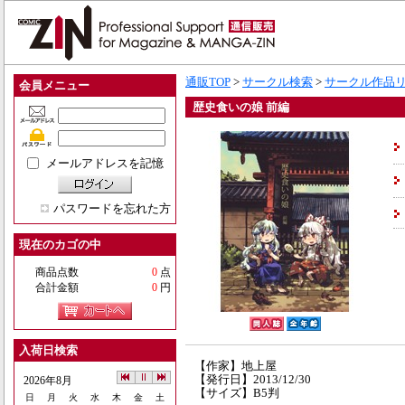
通販TOP
>
サークル検索
>
サークル作品
会員メニュー
歴史食いの娘 前編
メールアドレスを記憶
パスワードを忘れた方
現在のカゴの中
商品点数
0
点
合計金額
0
円
入荷日検索
【作家】地上屋
【発行日】2013/12/30
2026年8月
【サイズ】B5判
日
月
火
水
木
金
土