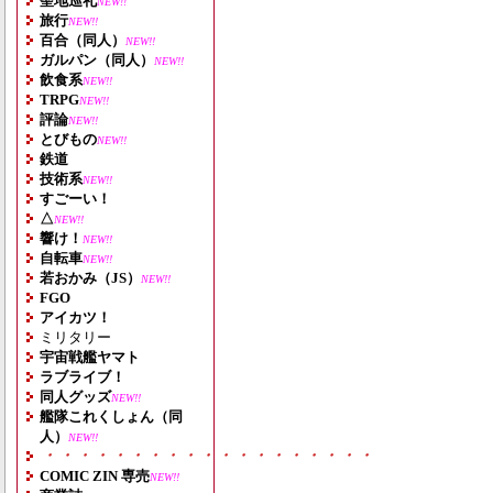
聖地巡礼
NEW!!
旅行
NEW!!
百合（同人）
NEW!!
ガルパン（同人）
NEW!!
飲食系
NEW!!
TRPG
NEW!!
評論
NEW!!
とびもの
NEW!!
鉄道
技術系
NEW!!
すごーい！
△
NEW!!
響け！
NEW!!
自転車
NEW!!
若おかみ（JS）
NEW!!
FGO
アイカツ！
ミリタリー
宇宙戦艦ヤマト
ラブライブ！
同人グッズ
NEW!!
艦隊これくしょん（同
人）
NEW!!
・・・・・・・・・・・・・・・・・・・
COMIC ZIN 専売
NEW!!