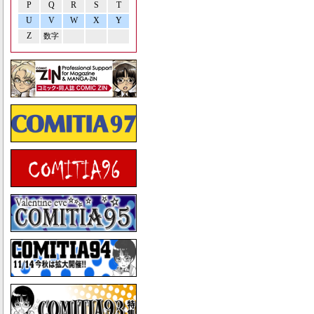
P
Q
R
S
T
U
V
W
X
Y
Z
数字