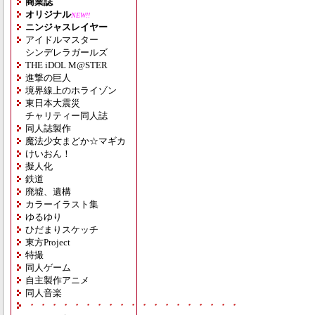
商業誌
オリジナル
NEW!!
ニンジャスレイヤー
アイドルマスター
シンデレラガールズ
THE iDOL M@STER
進撃の巨人
境界線上のホライゾン
東日本大震災
チャリティー同人誌
同人誌製作
魔法少女まどか☆マギカ
けいおん！
擬人化
鉄道
廃墟、遺構
カラーイラスト集
ゆるゆり
ひだまりスケッチ
東方Project
特撮
同人ゲーム
自主製作アニメ
同人音楽
・・・・・・・・・・・・・・・・・・・