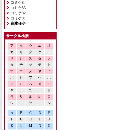
コミケ84
コミケ83
コミケ82
コミケ81
在庫僅少
サークル検索
ア
イ
ウ
エ
オ
カ
キ
ク
ケ
コ
サ
シ
ス
セ
ソ
タ
チ
ツ
テ
ト
ナ
ニ
ヌ
ネ
ノ
ハ
ヒ
フ
ヘ
ホ
マ
ミ
ム
メ
モ
ヤ
ユ
ヨ
ラ
リ
ル
レ
ロ
ワ
ヲ
ン
A
B
C
D
E
F
G
H
I
J
K
L
M
N
O