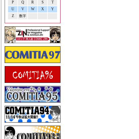
P
Q
R
S
T
U
V
W
X
Y
Z
数字