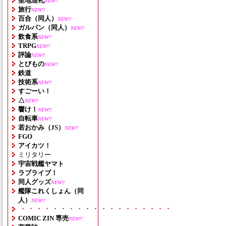
聖地巡礼
NEW!!
旅行
NEW!!
百合（同人）
NEW!!
ガルパン（同人）
NEW!!
飲食系
NEW!!
TRPG
NEW!!
評論
NEW!!
とびもの
NEW!!
鉄道
技術系
NEW!!
すごーい！
△
NEW!!
響け！
NEW!!
自転車
NEW!!
若おかみ（JS）
NEW!!
FGO
アイカツ！
ミリタリー
宇宙戦艦ヤマト
ラブライブ！
同人グッズ
NEW!!
艦隊これくしょん（同
人）
NEW!!
・・・・・・・・・・・・・・・・・・・
COMIC ZIN 専売
NEW!!