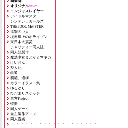
商業誌
オリジナル
NEW!!
ニンジャスレイヤー
アイドルマスター
シンデレラガールズ
THE iDOL M@STER
進撃の巨人
境界線上のホライゾン
東日本大震災
チャリティー同人誌
同人誌製作
魔法少女まどか☆マギカ
けいおん！
擬人化
鉄道
廃墟、遺構
カラーイラスト集
ゆるゆり
ひだまりスケッチ
東方Project
特撮
同人ゲーム
自主製作アニメ
同人音楽
・・・・・・・・・・・・・・・・・・・