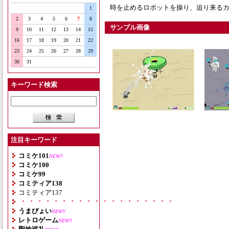
時を止めるロボットを操り、迫り来るカ
1
2
3
4
5
6
7
8
サンプル画像
9
10
11
12
13
14
15
16
17
18
19
20
21
22
23
24
25
26
27
28
29
30
31
キーワード検索
注目キーワード
コミケ101
NEW!!
コミケ100
コミケ99
コミティア138
コミティア137
・・・・・・・・・・・・・・・・・・・
うまぴょい
NEW!!
レトロゲーム
NEW!!