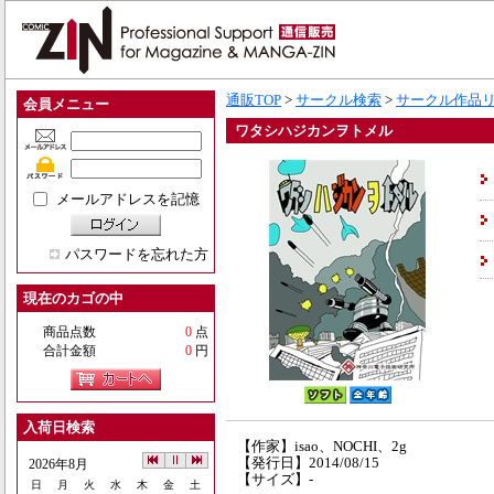
通販TOP
>
サークル検索
>
サークル作品
会員メニュー
ワタシハジカンヲトメル
メールアドレスを記憶
パスワードを忘れた方
現在のカゴの中
商品点数
0
点
合計金額
0
円
入荷日検索
【作家】isao、NOCHI、2g
【発行日】2014/08/15
2026年8月
【サイズ】-
日
月
火
水
木
金
土