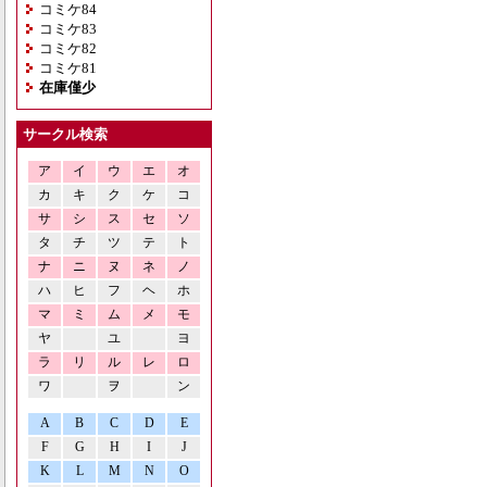
コミケ84
コミケ83
コミケ82
コミケ81
在庫僅少
サークル検索
ア
イ
ウ
エ
オ
カ
キ
ク
ケ
コ
サ
シ
ス
セ
ソ
タ
チ
ツ
テ
ト
ナ
ニ
ヌ
ネ
ノ
ハ
ヒ
フ
ヘ
ホ
マ
ミ
ム
メ
モ
ヤ
ユ
ヨ
ラ
リ
ル
レ
ロ
ワ
ヲ
ン
A
B
C
D
E
F
G
H
I
J
K
L
M
N
O