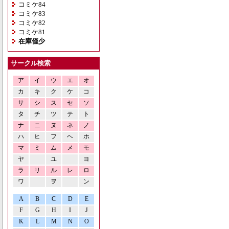
コミケ84
コミケ83
コミケ82
コミケ81
在庫僅少
サークル検索
ア
イ
ウ
エ
オ
カ
キ
ク
ケ
コ
サ
シ
ス
セ
ソ
タ
チ
ツ
テ
ト
ナ
ニ
ヌ
ネ
ノ
ハ
ヒ
フ
ヘ
ホ
マ
ミ
ム
メ
モ
ヤ
ユ
ヨ
ラ
リ
ル
レ
ロ
ワ
ヲ
ン
A
B
C
D
E
F
G
H
I
J
K
L
M
N
O