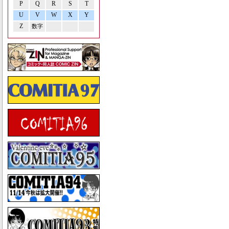
P
Q
R
S
T
U
V
W
X
Y
Z
数字