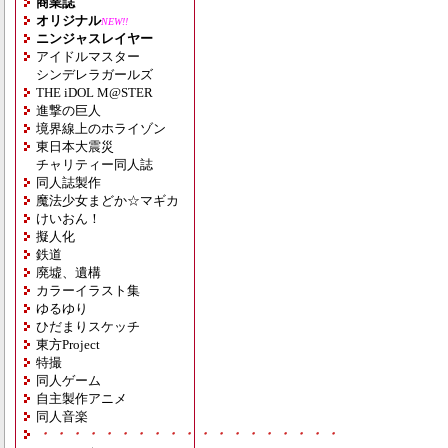
商業誌
オリジナル
NEW!!
ニンジャスレイヤー
アイドルマスター
シンデレラガールズ
THE iDOL M@STER
進撃の巨人
境界線上のホライゾン
東日本大震災
チャリティー同人誌
同人誌製作
魔法少女まどか☆マギカ
けいおん！
擬人化
鉄道
廃墟、遺構
カラーイラスト集
ゆるゆり
ひだまりスケッチ
東方Project
特撮
同人ゲーム
自主製作アニメ
同人音楽
・・・・・・・・・・・・・・・・・・・