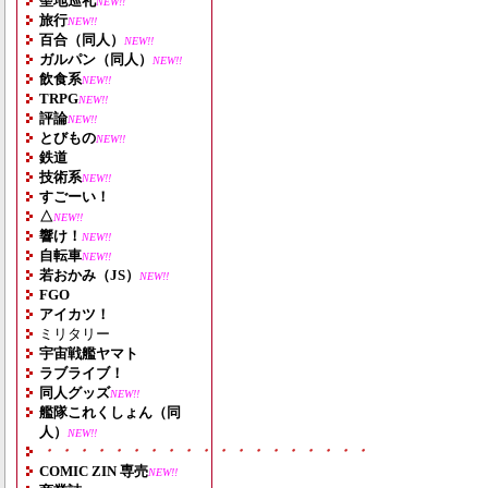
聖地巡礼
NEW!!
旅行
NEW!!
百合（同人）
NEW!!
ガルパン（同人）
NEW!!
飲食系
NEW!!
TRPG
NEW!!
評論
NEW!!
とびもの
NEW!!
鉄道
技術系
NEW!!
すごーい！
△
NEW!!
響け！
NEW!!
自転車
NEW!!
若おかみ（JS）
NEW!!
FGO
アイカツ！
ミリタリー
宇宙戦艦ヤマト
ラブライブ！
同人グッズ
NEW!!
艦隊これくしょん（同
人）
NEW!!
・・・・・・・・・・・・・・・・・・・
COMIC ZIN 専売
NEW!!