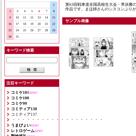
第63回戦車道全国高校生大会・準決勝
1
作品です。まほ姉さんのシスコンぶりが
2
3
4
5
6
7
8
9
10
11
12
13
14
15
サンプル画像
16
17
18
19
20
21
22
23
24
25
26
27
28
29
30
31
キーワード検索
注目キーワード
コミケ101
NEW!!
コミケ100
コミケ99
コミティア138
コミティア137
・・・・・・・・・・・・・・・・・・・
うまぴょい
NEW!!
レトロゲーム
NEW!!