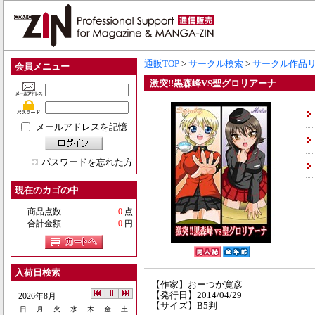
通販TOP
>
サークル検索
>
サークル作品
会員メニュー
激突!!黒森峰VS聖グロリアーナ
メールアドレスを記憶
パスワードを忘れた方
現在のカゴの中
商品点数
0
点
合計金額
0
円
入荷日検索
【作家】おーつか寛彦
【発行日】2014/04/29
2026年8月
【サイズ】B5判
日
月
火
水
木
金
土