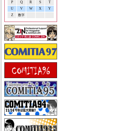
P
Q
R
S
T
U
V
W
X
Y
Z
数字