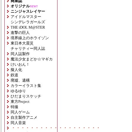
商業誌
オリジナル
NEW!!
ニンジャスレイヤー
アイドルマスター
シンデレラガールズ
THE iDOL M@STER
進撃の巨人
境界線上のホライゾン
東日本大震災
チャリティー同人誌
同人誌製作
魔法少女まどか☆マギカ
けいおん！
擬人化
鉄道
廃墟、遺構
カラーイラスト集
ゆるゆり
ひだまりスケッチ
東方Project
特撮
同人ゲーム
自主製作アニメ
同人音楽
・・・・・・・・・・・・・・・・・・・