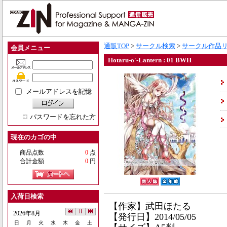
通販TOP
>
サークル検索
>
サークル作品
会員メニュー
Hotaru-o'-Lantern : 01 BWH
メールアドレスを記憶
パスワードを忘れた方
現在のカゴの中
商品点数
0
点
合計金額
0
円
入荷日検索
【作家】武田ほたる
2026年8月
【発行日】2014/05/05
日
月
火
水
木
金
土