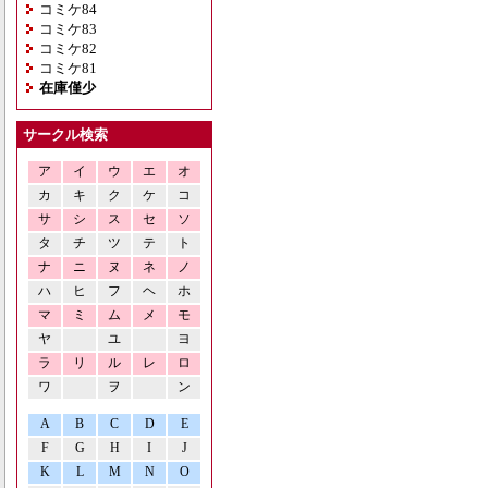
コミケ84
コミケ83
コミケ82
コミケ81
在庫僅少
サークル検索
ア
イ
ウ
エ
オ
カ
キ
ク
ケ
コ
サ
シ
ス
セ
ソ
タ
チ
ツ
テ
ト
ナ
ニ
ヌ
ネ
ノ
ハ
ヒ
フ
ヘ
ホ
マ
ミ
ム
メ
モ
ヤ
ユ
ヨ
ラ
リ
ル
レ
ロ
ワ
ヲ
ン
A
B
C
D
E
F
G
H
I
J
K
L
M
N
O