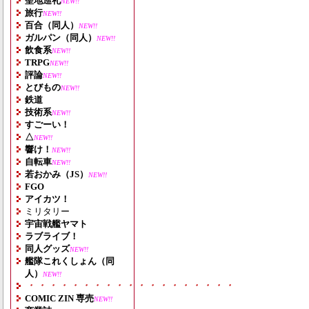
聖地巡礼
NEW!!
旅行
NEW!!
百合（同人）
NEW!!
ガルパン（同人）
NEW!!
飲食系
NEW!!
TRPG
NEW!!
評論
NEW!!
とびもの
NEW!!
鉄道
技術系
NEW!!
すごーい！
△
NEW!!
響け！
NEW!!
自転車
NEW!!
若おかみ（JS）
NEW!!
FGO
アイカツ！
ミリタリー
宇宙戦艦ヤマト
ラブライブ！
同人グッズ
NEW!!
艦隊これくしょん（同
人）
NEW!!
・・・・・・・・・・・・・・・・・・・
COMIC ZIN 専売
NEW!!