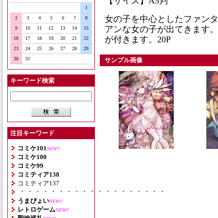
【サイズ】A5判
1
女の子を中心としたファン
2
3
4
5
6
7
8
アンな女の子が出てきます。
9
10
11
12
13
14
15
が付きます。20P
16
17
18
19
20
21
22
23
24
25
26
27
28
29
30
31
サンプル画像
キーワード検索
注目キーワード
コミケ101
NEW!!
コミケ100
コミケ99
コミティア138
コミティア137
・・・・・・・・・・・・・・・・・・・
うまぴょい
NEW!!
レトロゲーム
NEW!!