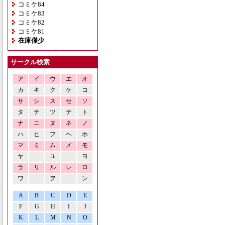
コミケ84
コミケ83
コミケ82
コミケ81
在庫僅少
サークル検索
ア
イ
ウ
エ
オ
カ
キ
ク
ケ
コ
サ
シ
ス
セ
ソ
タ
チ
ツ
テ
ト
ナ
ニ
ヌ
ネ
ノ
ハ
ヒ
フ
ヘ
ホ
マ
ミ
ム
メ
モ
ヤ
ユ
ヨ
ラ
リ
ル
レ
ロ
ワ
ヲ
ン
A
B
C
D
E
F
G
H
I
J
K
L
M
N
O