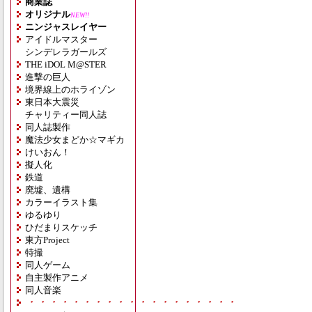
商業誌
オリジナル
NEW!!
ニンジャスレイヤー
アイドルマスター
シンデレラガールズ
THE iDOL M@STER
進撃の巨人
境界線上のホライゾン
東日本大震災
チャリティー同人誌
同人誌製作
魔法少女まどか☆マギカ
けいおん！
擬人化
鉄道
廃墟、遺構
カラーイラスト集
ゆるゆり
ひだまりスケッチ
東方Project
特撮
同人ゲーム
自主製作アニメ
同人音楽
・・・・・・・・・・・・・・・・・・・