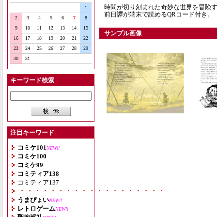
時間が切り刻まれた奇妙な世界を冒険す
1
前日譚が端末で読めるQRコード付き。
2
3
4
5
6
7
8
9
10
11
12
13
14
15
サンプル画像
16
17
18
19
20
21
22
23
24
25
26
27
28
29
30
31
キーワード検索
注目キーワード
コミケ101
NEW!!
コミケ100
コミケ99
コミティア138
コミティア137
・・・・・・・・・・・・・・・・・・・
うまぴょい
NEW!!
レトロゲーム
NEW!!