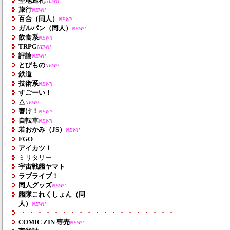
聖地巡礼
NEW!!
旅行
NEW!!
百合（同人）
NEW!!
ガルパン（同人）
NEW!!
飲食系
NEW!!
TRPG
NEW!!
評論
NEW!!
とびもの
NEW!!
鉄道
技術系
NEW!!
すごーい！
△
NEW!!
響け！
NEW!!
自転車
NEW!!
若おかみ（JS）
NEW!!
FGO
アイカツ！
ミリタリー
宇宙戦艦ヤマト
ラブライブ！
同人グッズ
NEW!!
艦隊これくしょん（同
人）
NEW!!
・・・・・・・・・・・・・・・・・・・
COMIC ZIN 専売
NEW!!