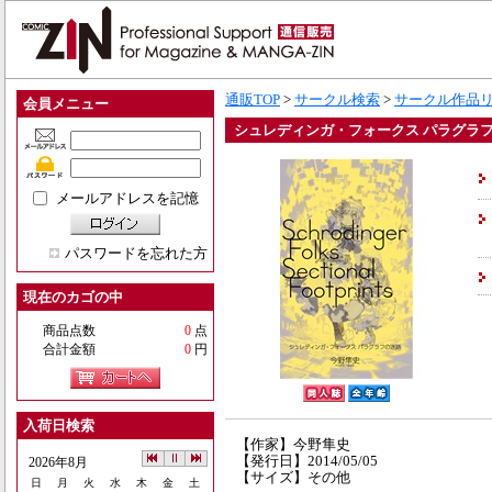
通販TOP
>
サークル検索
>
サークル作品
会員メニュー
シュレディンガ・フォークス パラグラ
メールアドレスを記憶
パスワードを忘れた方
現在のカゴの中
商品点数
0
点
合計金額
0
円
入荷日検索
【作家】今野隼史
【発行日】2014/05/05
2026年8月
【サイズ】その他
日
月
火
水
木
金
土