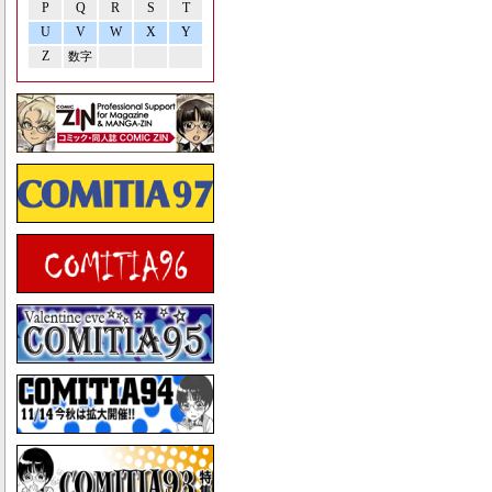
P
Q
R
S
T
U
V
W
X
Y
Z
数字