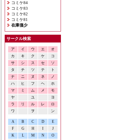
コミケ84
コミケ83
コミケ82
コミケ81
在庫僅少
サークル検索
ア
イ
ウ
エ
オ
カ
キ
ク
ケ
コ
サ
シ
ス
セ
ソ
タ
チ
ツ
テ
ト
ナ
ニ
ヌ
ネ
ノ
ハ
ヒ
フ
ヘ
ホ
マ
ミ
ム
メ
モ
ヤ
ユ
ヨ
ラ
リ
ル
レ
ロ
ワ
ヲ
ン
A
B
C
D
E
F
G
H
I
J
K
L
M
N
O