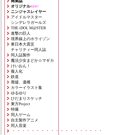
商業誌
オリジナル
NEW!!
ニンジャスレイヤー
アイドルマスター
シンデレラガールズ
THE iDOL M@STER
進撃の巨人
境界線上のホライゾン
東日本大震災
チャリティー同人誌
同人誌製作
魔法少女まどか☆マギカ
けいおん！
擬人化
鉄道
廃墟、遺構
カラーイラスト集
ゆるゆり
ひだまりスケッチ
東方Project
特撮
同人ゲーム
自主製作アニメ
同人音楽
・・・・・・・・・・・・・・・・・・・