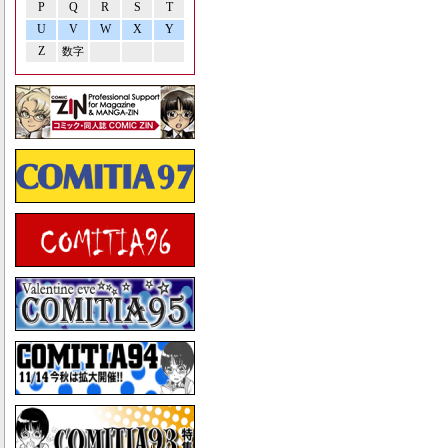
P
Q
R
S
T
U
V
W
X
Y
Z
数字