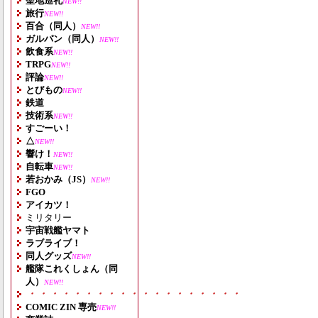
聖地巡礼
NEW!!
旅行
NEW!!
百合（同人）
NEW!!
ガルパン（同人）
NEW!!
飲食系
NEW!!
TRPG
NEW!!
評論
NEW!!
とびもの
NEW!!
鉄道
技術系
NEW!!
すごーい！
△
NEW!!
響け！
NEW!!
自転車
NEW!!
若おかみ（JS）
NEW!!
FGO
アイカツ！
ミリタリー
宇宙戦艦ヤマト
ラブライブ！
同人グッズ
NEW!!
艦隊これくしょん（同
人）
NEW!!
・・・・・・・・・・・・・・・・・・・
COMIC ZIN 専売
NEW!!