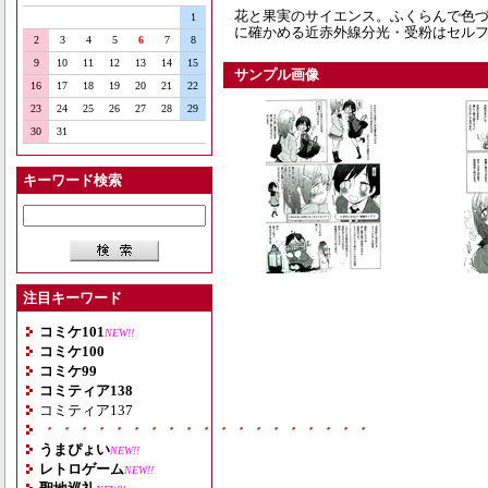
花と果実のサイエンス。ふくらんで色
1
に確かめる近赤外線分光・受粉はセルフ
2
3
4
5
6
7
8
9
10
11
12
13
14
15
サンプル画像
16
17
18
19
20
21
22
23
24
25
26
27
28
29
30
31
キーワード検索
注目キーワード
コミケ101
NEW!!
コミケ100
コミケ99
コミティア138
コミティア137
・・・・・・・・・・・・・・・・・・・
うまぴょい
NEW!!
レトロゲーム
NEW!!