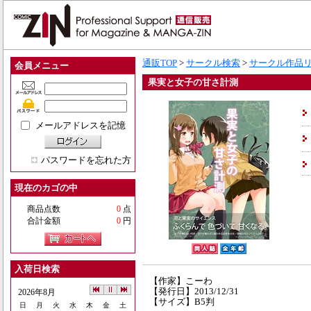
通販TOP
>
サークル検索
>
サークル作品
会員メニュー
果実と女子の甘さ計測
メールアドレスを記憶
パスワードを忘れた方
現在のカゴの中
商品点数
0
点
合計金額
0
円
入荷日検索
【作家】こーわ
【発行日】2013/12/31
2026年8月
【サイズ】B5判
日
月
火
水
木
金
土