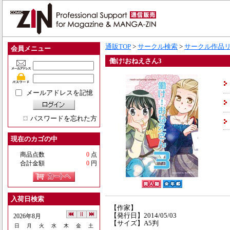
通販TOP
>
サークル検索
>
サークル作品
会員メニュー
働け!おねえさん3
メールアドレスを記憶
パスワードを忘れた方
現在のカゴの中
商品点数
0
点
合計金額
0
円
入荷日検索
【作家】
【発行日】2014/05/03
2026年8月
【サイズ】A5判
日
月
火
水
木
金
土