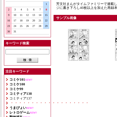
芳文社まんがタイムファミリーで連載して
1
ジに書き下ろし40枚以上を加えた再録本で
2
3
4
5
6
7
8
9
10
11
12
13
14
15
サンプル画像
16
17
18
19
20
21
22
23
24
25
26
27
28
29
30
31
キーワード検索
注目キーワード
コミケ101
NEW!!
コミケ100
コミケ99
コミティア138
コミティア137
・・・・・・・・・・・・・・・・・・・
うまぴょい
NEW!!
レトロゲーム
NEW!!