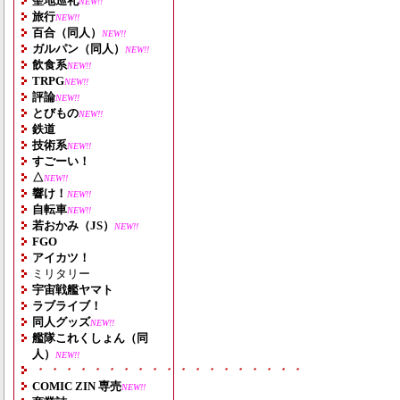
聖地巡礼
NEW!!
旅行
NEW!!
百合（同人）
NEW!!
ガルパン（同人）
NEW!!
飲食系
NEW!!
TRPG
NEW!!
評論
NEW!!
とびもの
NEW!!
鉄道
技術系
NEW!!
すごーい！
△
NEW!!
響け！
NEW!!
自転車
NEW!!
若おかみ（JS）
NEW!!
FGO
アイカツ！
ミリタリー
宇宙戦艦ヤマト
ラブライブ！
同人グッズ
NEW!!
艦隊これくしょん（同
人）
NEW!!
・・・・・・・・・・・・・・・・・・・
COMIC ZIN 専売
NEW!!