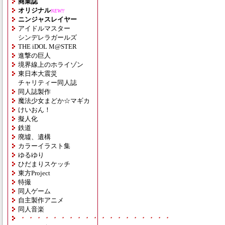
商業誌
オリジナル
NEW!!
ニンジャスレイヤー
アイドルマスター
シンデレラガールズ
THE iDOL M@STER
進撃の巨人
境界線上のホライゾン
東日本大震災
チャリティー同人誌
同人誌製作
魔法少女まどか☆マギカ
けいおん！
擬人化
鉄道
廃墟、遺構
カラーイラスト集
ゆるゆり
ひだまりスケッチ
東方Project
特撮
同人ゲーム
自主製作アニメ
同人音楽
・・・・・・・・・・・・・・・・・・・