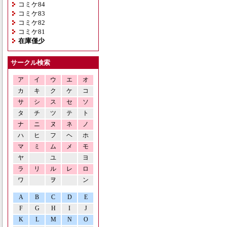
コミケ84
コミケ83
コミケ82
コミケ81
在庫僅少
サークル検索
ア
イ
ウ
エ
オ
カ
キ
ク
ケ
コ
サ
シ
ス
セ
ソ
タ
チ
ツ
テ
ト
ナ
ニ
ヌ
ネ
ノ
ハ
ヒ
フ
ヘ
ホ
マ
ミ
ム
メ
モ
ヤ
ユ
ヨ
ラ
リ
ル
レ
ロ
ワ
ヲ
ン
A
B
C
D
E
F
G
H
I
J
K
L
M
N
O