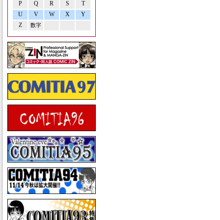
P
Q
R
S
T
U
V
W
X
Y
Z
数字