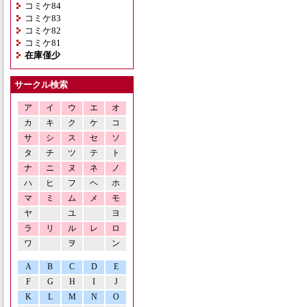
コミケ84
コミケ83
コミケ82
コミケ81
在庫僅少
サークル検索
ア
イ
ウ
エ
オ
カ
キ
ク
ケ
コ
サ
シ
ス
セ
ソ
タ
チ
ツ
テ
ト
ナ
ニ
ヌ
ネ
ノ
ハ
ヒ
フ
ヘ
ホ
マ
ミ
ム
メ
モ
ヤ
ユ
ヨ
ラ
リ
ル
レ
ロ
ワ
ヲ
ン
A
B
C
D
E
F
G
H
I
J
K
L
M
N
O