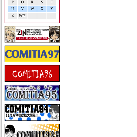
P
Q
R
S
T
U
V
W
X
Y
Z
数字