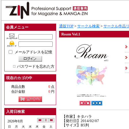
通販TOP
>
サークル検索
>
サークル作品
会員メニュー
Roam Vol.1
メールアドレスを記憶
パスワードを忘れた方
現在のカゴの中
商品点数
0
点
合計金額
0
円
入荷日検索
【作家】キタハラ
【発行日】2014/02/07
2026年8月
【サイズ】B5判
日
月
火
水
木
金
土