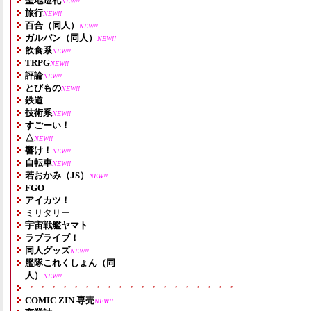
聖地巡礼
NEW!!
旅行
NEW!!
百合（同人）
NEW!!
ガルパン（同人）
NEW!!
飲食系
NEW!!
TRPG
NEW!!
評論
NEW!!
とびもの
NEW!!
鉄道
技術系
NEW!!
すごーい！
△
NEW!!
響け！
NEW!!
自転車
NEW!!
若おかみ（JS）
NEW!!
FGO
アイカツ！
ミリタリー
宇宙戦艦ヤマト
ラブライブ！
同人グッズ
NEW!!
艦隊これくしょん（同
人）
NEW!!
・・・・・・・・・・・・・・・・・・・
COMIC ZIN 専売
NEW!!