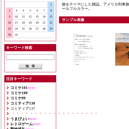
旅をテーマにした雑誌。アメリカ列車旅
1
ールフルカラー。
2
3
4
5
6
7
8
9
10
11
12
13
14
15
サンプル画像
16
17
18
19
20
21
22
23
24
25
26
27
28
29
30
31
キーワード検索
注目キーワード
コミケ101
NEW!!
コミケ100
コミケ99
コミティア138
コミティア137
・・・・・・・・・・・・・・・・・・・
うまぴょい
NEW!!
レトロゲーム
NEW!!