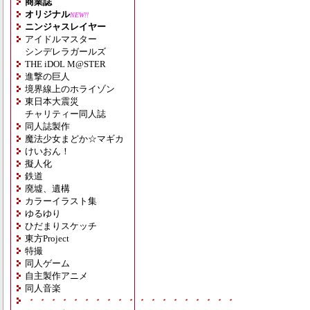
商業誌
オリジナル
NEW!!
ニンジャスレイヤー
アイドルマスター
シンデレラガールズ
THE iDOL M@STER
進撃の巨人
境界線上のホライゾン
東日本大震災
チャリティー同人誌
同人誌製作
魔法少女まどか☆マギカ
けいおん！
擬人化
鉄道
廃墟、遺構
カラーイラスト集
ゆるゆり
ひだまりスケッチ
東方Project
特撮
同人ゲーム
自主製作アニメ
同人音楽
・・・・・・・・・・・・・・・・・・・