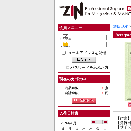
通販TOP
会員メニュー
Aerospac
メールアドレスを記憶
パスワードを忘れた方
現在のカゴの中
商品点数
0
点
合計金額
0
円
入荷日検索
【作家
【発行日】
2026年8月
【サイズ
日
月
火
水
木
金
土