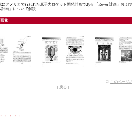
 年代にアメリカで行われた原子力ロケット開発計画である 「Rover 計画」および
VA 計画」について解説
ル画像
このページの
[ 戻る ]
・・・・・