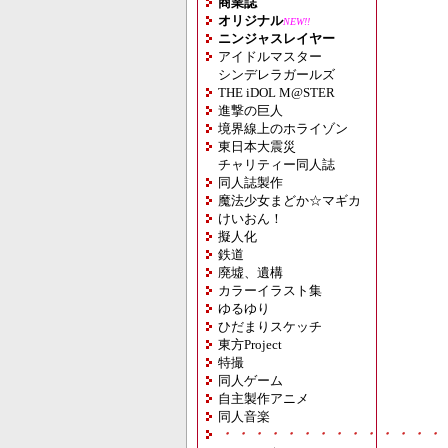
商業誌
オリジナル
NEW!!
ニンジャスレイヤー
アイドルマスター
シンデレラガールズ
THE iDOL M@STER
進撃の巨人
境界線上のホライゾン
東日本大震災
チャリティー同人誌
同人誌製作
魔法少女まどか☆マギカ
けいおん！
擬人化
鉄道
廃墟、遺構
カラーイラスト集
ゆるゆり
ひだまりスケッチ
東方Project
特撮
同人ゲーム
自主製作アニメ
同人音楽
・・・・・・・・・・・・・・