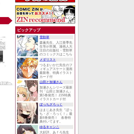
ピックアップ
雪割草
森薫先生、入江亜季先
生等が所属、漫画人大
注目の出版社・雪割草
のコミックスはこちら
メダリスト
つるまいかだ先生のフ
ィギュアスケート漫画
最新巻、特典イラスト
カード付
山田と加瀬さん
TOPへ
加瀬さんシリーズ最新
刊「山田と加瀬さん」
第5巻発売！ ZIN特典
イラストカード付
ぼっちざろっく
はまじあき先生『ぼっ
ち・ざ・ろっく！』最
新8巻発売！ 各巻特
典付いてます。
ゆるキャン△
大好評、あｆろ先生