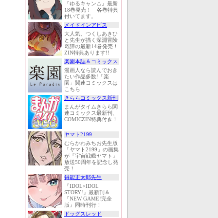
『ゆるキャン△』最新
18巻発売！ 各巻特典
付いてます。
メイドインアビス
大人気、つくしあきひ
と先生が描く深淵冒険
奇譚の最新14巻発売！
ZIN特典あります!!
楽園本誌＆コミックス
漫画人なら読んでおき
たい作品多数!「楽
園」関連コミックスは
こちら
きららコミックス新刊
まんがタイムきらら関
連コミックス最新刊、
COMICZIN特典付き！
ヤマト2199
むらかわみちお先生版
「ヤマト2199」の画集
が『宇宙戦艦ヤマト』
放送50周年を記念し発
売！
得能正太郎先生
『IDOL×IDOL
STORY!』最新刊＆
『NEW GAME!完全
版』同時刊行！
ドッグスレッド