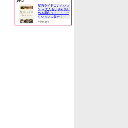
10位
屋内ライドコレクショ
ン ～大人も子供も楽し
める屋内ライドアトラ
クション大集合！～
369days