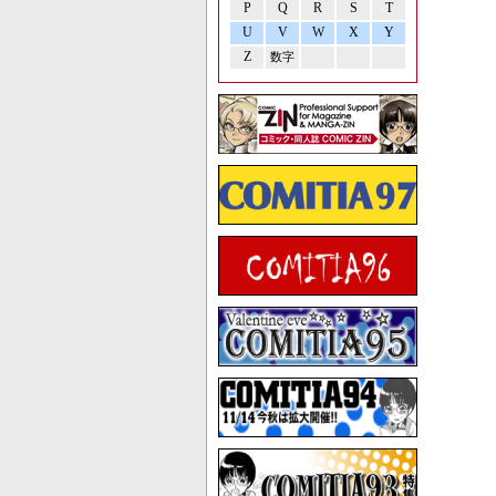
P
Q
R
S
T
U
V
W
X
Y
Z
数字