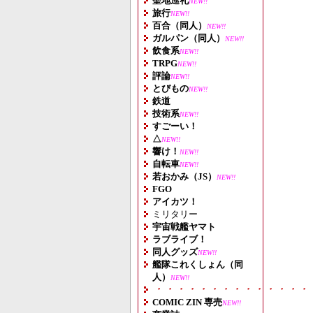
聖地巡礼
NEW!!
旅行
NEW!!
百合（同人）
NEW!!
ガルパン（同人）
NEW!!
飲食系
NEW!!
TRPG
NEW!!
評論
NEW!!
とびもの
NEW!!
鉄道
技術系
NEW!!
すごーい！
△
NEW!!
響け！
NEW!!
自転車
NEW!!
若おかみ（JS）
NEW!!
FGO
アイカツ！
ミリタリー
宇宙戦艦ヤマト
ラブライブ！
同人グッズ
NEW!!
艦隊これくしょん（同
人）
NEW!!
・・・・・・・・・・・・・・
COMIC ZIN 専売
NEW!!