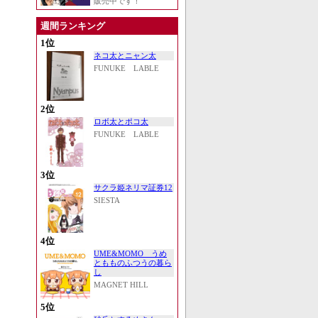
販売中です！
週間ランキング
1位
ネコ太とニャン太
FUNUKE LABLE
2位
ロボ太とポコ太
FUNUKE LABLE
3位
サクラ姫ネリマ証券12
SIESTA
4位
UME&MOMO うめ
ともものふつうの暮ら
し
MAGNET HILL
5位