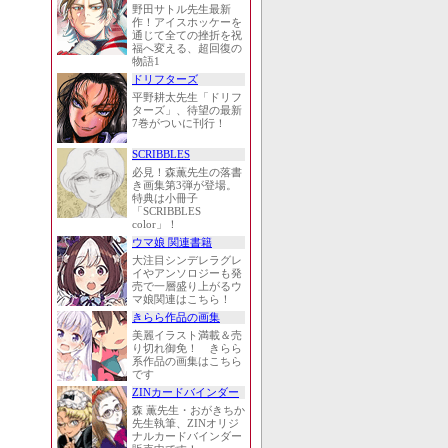
野田サトル先生最新
作！アイスホッケーを
通じて全ての挫折を祝
福へ変える、超回復の
物語1
ドリフターズ
平野耕太先生「ドリフ
ターズ」、待望の最新
7巻がついに刊行！
SCRIBBLES
必見！森薫先生の落書
き画集第3弾が登場。
特典は小冊子
「SCRIBBLES
color」！
ウマ娘 関連書籍
大注目シンデレラグレ
イやアンソロジーも発
売で一層盛り上がるウ
マ娘関連はこちら！
きらら作品の画集
美麗イラスト満載＆売
り切れ御免！ きらら
系作品の画集はこちら
です
ZINカードバインダー
森 薫先生・おがきちか
先生執筆、ZINオリジ
ナルカードバインダー