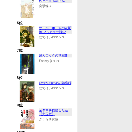
砂丘とするめさん
突撃蝶々
6位
オールドホームの灰羽
達 フルカラー版02
むてけいロマンス
7位
超人ロックの世紀II
Factoryきゃの
8位
いつかのための備忘録
むてけいロマンス
9位
金タマを捻挫した話
【完玉版】
さくら研究室