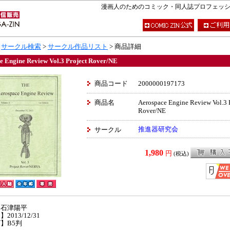
漫画人のためのコミック・同人誌プロフェッショナ
>
サークル検索
>
サークル作品リスト
> 商品詳細
e Engine Review Vol.3 Project Rover/NE
商品コード
2000000197173
商品名
Aerospace Engine Review Vol.3 
Rover/NE
推進器研究会
サークル
1,980
円
(税込)
】石津陽平
2013/12/31
】B5判