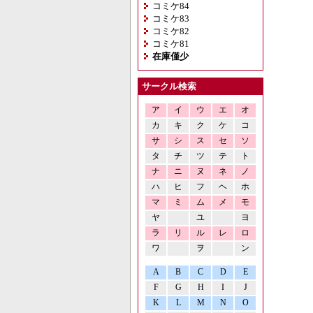
コミケ84
コミケ83
コミケ82
コミケ81
在庫僅少
サークル検索
ア
イ
ウ
エ
オ
カ
キ
ク
ケ
コ
サ
シ
ス
セ
ソ
タ
チ
ツ
テ
ト
ナ
ニ
ヌ
ネ
ノ
ハ
ヒ
フ
ヘ
ホ
マ
ミ
ム
メ
モ
ヤ
ユ
ヨ
ラ
リ
ル
レ
ロ
ワ
ヲ
ン
A
B
C
D
E
F
G
H
I
J
K
L
M
N
O