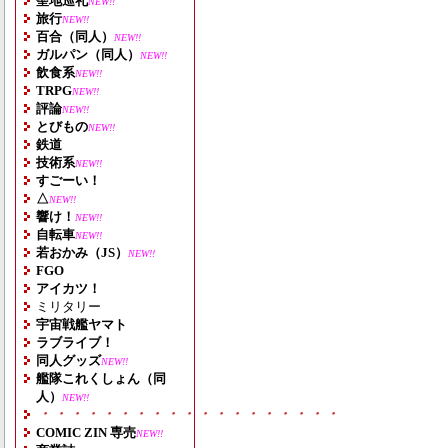
聖地巡礼
NEW!!
旅行
NEW!!
百合（同人）
NEW!!
ガルパン（同人）
NEW!!
飲食系
NEW!!
TRPG
NEW!!
評論
NEW!!
とびもの
NEW!!
鉄道
技術系
NEW!!
すごーい！
△
NEW!!
響け！
NEW!!
自転車
NEW!!
若おかみ（JS）
NEW!!
FGO
アイカツ！
ミリタリー
宇宙戦艦ヤマト
ラブライブ！
同人グッズ
NEW!!
艦隊これくしょん（同
人）
NEW!!
・・・・・・・・・・・・・・・・・・・
COMIC ZIN 専売
NEW!!