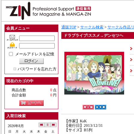
通販TOP
>
サークル検索
>
サークル作品
会員メニュー
ドラブライブ!ススメ→デンセツヘ
メールアドレスを記憶
パスワードを忘れた方
現在のカゴの中
商品点数
0
点
合計金額
0
円
入荷日検索
【作家】KsK
【発行日】2013/12/31
2026年8月
【サイズ】B5判
日
月
火
水
木
金
土