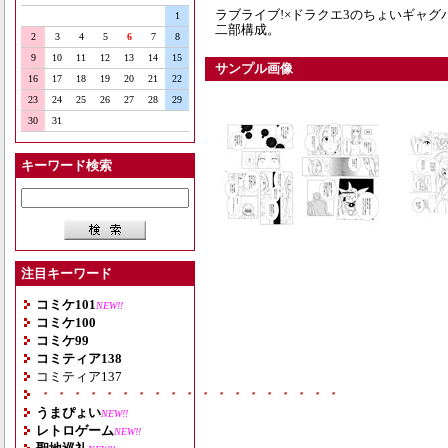
ラブライブ!×ドラクエ3のちょいギャグ
1
二部構成。
2
3
4
5
6
7
8
9
10
11
12
13
14
15
サンプル画像
16
17
18
19
20
21
22
23
24
25
26
27
28
29
30
31
キーワード検索
注目キーワード
コミケ101
NEW!!
コミケ100
コミケ99
コミティア138
コミティア137
・・・・・・・・・・・・・・・・・・・
うまぴょい
NEW!!
レトロゲーム
NEW!!