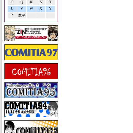
P
Q
R
S
T
U
V
W
X
Y
Z
数字