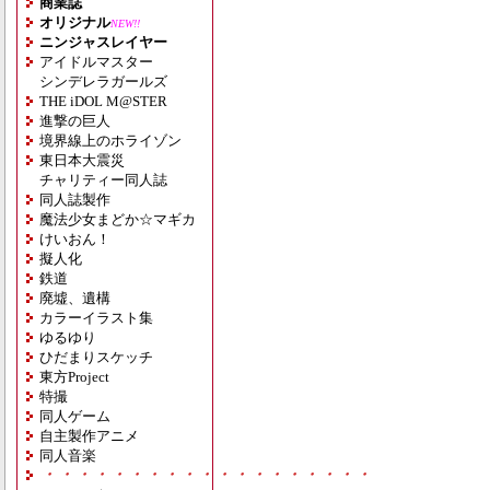
商業誌
オリジナル
NEW!!
ニンジャスレイヤー
アイドルマスター
シンデレラガールズ
THE iDOL M@STER
進撃の巨人
境界線上のホライゾン
東日本大震災
チャリティー同人誌
同人誌製作
魔法少女まどか☆マギカ
けいおん！
擬人化
鉄道
廃墟、遺構
カラーイラスト集
ゆるゆり
ひだまりスケッチ
東方Project
特撮
同人ゲーム
自主製作アニメ
同人音楽
・・・・・・・・・・・・・・・・・・・