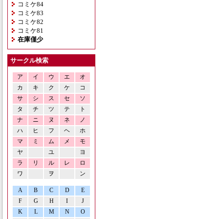
コミケ84
コミケ83
コミケ82
コミケ81
在庫僅少
サークル検索
ア
イ
ウ
エ
オ
カ
キ
ク
ケ
コ
サ
シ
ス
セ
ソ
タ
チ
ツ
テ
ト
ナ
ニ
ヌ
ネ
ノ
ハ
ヒ
フ
ヘ
ホ
マ
ミ
ム
メ
モ
ヤ
ユ
ヨ
ラ
リ
ル
レ
ロ
ワ
ヲ
ン
A
B
C
D
E
F
G
H
I
J
K
L
M
N
O