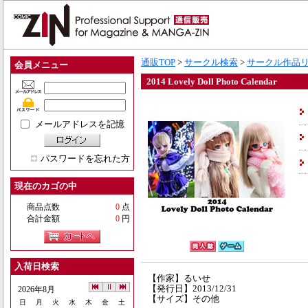
通販TOP
>
サークル検索
>
サークル作品
会員メニュー
2014 Lovely Doll Photo Calendar
メールアドレスを記憶
パスワードを忘れた方
現在のカゴの中
商品点数
0
点
合計金額
0
円
入荷日検索
【作家】るいせ
【発行日】2013/12/31
2026年8月
【サイズ】その他
日
月
火
水
木
金
土