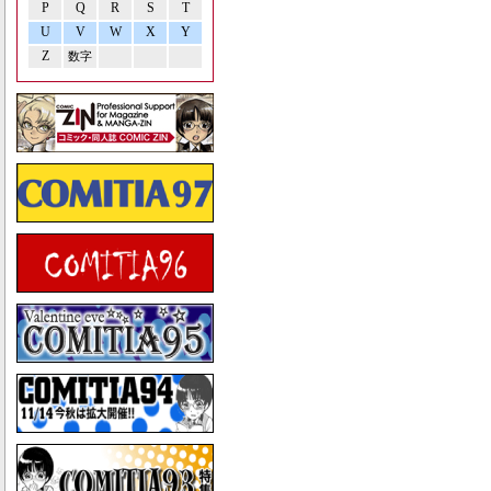
P
Q
R
S
T
U
V
W
X
Y
Z
数字