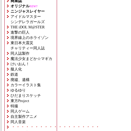
商業誌
オリジナル
NEW!!
ニンジャスレイヤー
アイドルマスター
シンデレラガールズ
THE iDOL M@STER
進撃の巨人
境界線上のホライゾン
東日本大震災
チャリティー同人誌
同人誌製作
魔法少女まどか☆マギカ
けいおん！
擬人化
鉄道
廃墟、遺構
カラーイラスト集
ゆるゆり
ひだまりスケッチ
東方Project
特撮
同人ゲーム
自主製作アニメ
同人音楽
・・・・・・・・・・・・・・・・・・・