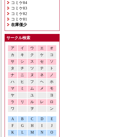
コミケ84
コミケ83
コミケ82
コミケ81
在庫僅少
サークル検索
ア
イ
ウ
エ
オ
カ
キ
ク
ケ
コ
サ
シ
ス
セ
ソ
タ
チ
ツ
テ
ト
ナ
ニ
ヌ
ネ
ノ
ハ
ヒ
フ
ヘ
ホ
マ
ミ
ム
メ
モ
ヤ
ユ
ヨ
ラ
リ
ル
レ
ロ
ワ
ヲ
ン
A
B
C
D
E
F
G
H
I
J
K
L
M
N
O