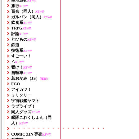
聖地巡礼
NEW!!
旅行
NEW!!
百合（同人）
NEW!!
ガルパン（同人）
NEW!!
飲食系
NEW!!
TRPG
NEW!!
評論
NEW!!
とびもの
NEW!!
鉄道
技術系
NEW!!
すごーい！
△
NEW!!
響け！
NEW!!
自転車
NEW!!
若おかみ（JS）
NEW!!
FGO
アイカツ！
ミリタリー
宇宙戦艦ヤマト
ラブライブ！
同人グッズ
NEW!!
艦隊これくしょん（同
人）
NEW!!
・・・・・・・・・・・・・・・・・・・
COMIC ZIN 専売
NEW!!