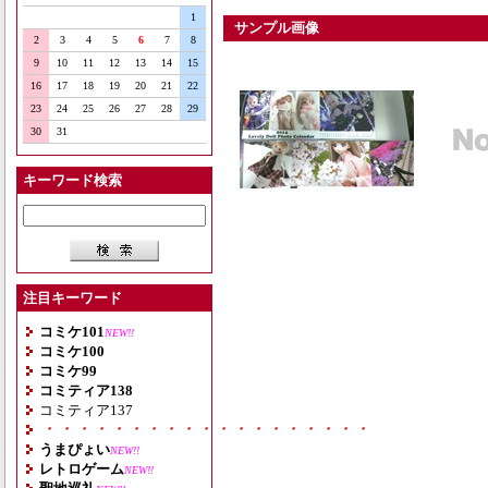
1
サンプル画像
2
3
4
5
6
7
8
9
10
11
12
13
14
15
16
17
18
19
20
21
22
23
24
25
26
27
28
29
30
31
キーワード検索
注目キーワード
コミケ101
NEW!!
コミケ100
コミケ99
コミティア138
コミティア137
・・・・・・・・・・・・・・・・・・・
うまぴょい
NEW!!
レトロゲーム
NEW!!