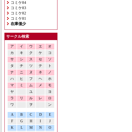
コミケ84
コミケ83
コミケ82
コミケ81
在庫僅少
サークル検索
ア
イ
ウ
エ
オ
カ
キ
ク
ケ
コ
サ
シ
ス
セ
ソ
タ
チ
ツ
テ
ト
ナ
ニ
ヌ
ネ
ノ
ハ
ヒ
フ
ヘ
ホ
マ
ミ
ム
メ
モ
ヤ
ユ
ヨ
ラ
リ
ル
レ
ロ
ワ
ヲ
ン
A
B
C
D
E
F
G
H
I
J
K
L
M
N
O