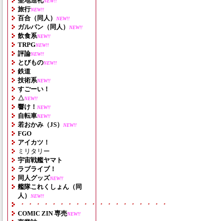
聖地巡礼
NEW!!
旅行
NEW!!
百合（同人）
NEW!!
ガルパン（同人）
NEW!!
飲食系
NEW!!
TRPG
NEW!!
評論
NEW!!
とびもの
NEW!!
鉄道
技術系
NEW!!
すごーい！
△
NEW!!
響け！
NEW!!
自転車
NEW!!
若おかみ（JS）
NEW!!
FGO
アイカツ！
ミリタリー
宇宙戦艦ヤマト
ラブライブ！
同人グッズ
NEW!!
艦隊これくしょん（同
人）
NEW!!
・・・・・・・・・・・・・・・・・・・
COMIC ZIN 専売
NEW!!