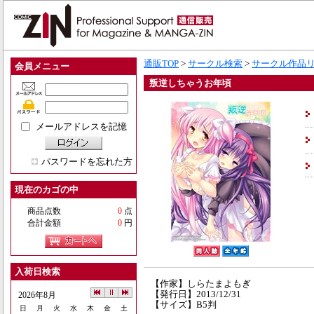
通販TOP
>
サークル検索
>
サークル作品
会員メニュー
叛逆しちゃうお年頃
メールアドレスを記憶
パスワードを忘れた方
現在のカゴの中
商品点数
0
点
合計金額
0
円
入荷日検索
【作家】しらたまよもぎ
【発行日】2013/12/31
2026年8月
【サイズ】B5判
日
月
火
水
木
金
土