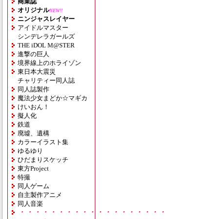
商業誌
オリジナル
NEW!!
ニンジャスレイヤー
アイドルマスター
シンデレラガールズ
THE iDOL M@STER
進撃の巨人
境界線上のホライゾン
東日本大震災
チャリティー同人誌
同人誌製作
魔法少女まどか☆マギカ
けいおん！
擬人化
鉄道
廃墟、遺構
カラーイラスト集
ゆるゆり
ひだまりスケッチ
東方Project
特撮
同人ゲーム
自主製作アニメ
同人音楽
・・・・・・・・・・・・・・・・・・・