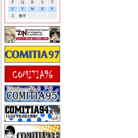
P
Q
R
S
T
U
V
W
X
Y
Z
数字