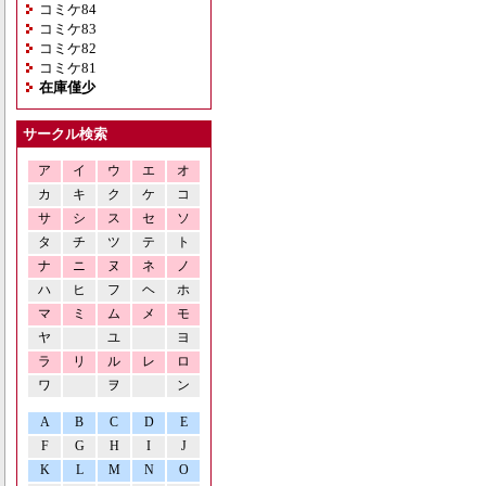
コミケ84
コミケ83
コミケ82
コミケ81
在庫僅少
サークル検索
ア
イ
ウ
エ
オ
カ
キ
ク
ケ
コ
サ
シ
ス
セ
ソ
タ
チ
ツ
テ
ト
ナ
ニ
ヌ
ネ
ノ
ハ
ヒ
フ
ヘ
ホ
マ
ミ
ム
メ
モ
ヤ
ユ
ヨ
ラ
リ
ル
レ
ロ
ワ
ヲ
ン
A
B
C
D
E
F
G
H
I
J
K
L
M
N
O