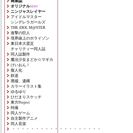
商業誌
オリジナル
NEW!!
ニンジャスレイヤー
アイドルマスター
シンデレラガールズ
THE iDOL M@STER
進撃の巨人
境界線上のホライゾン
東日本大震災
チャリティー同人誌
同人誌製作
魔法少女まどか☆マギカ
けいおん！
擬人化
鉄道
廃墟、遺構
カラーイラスト集
ゆるゆり
ひだまりスケッチ
東方Project
特撮
同人ゲーム
自主製作アニメ
同人音楽
・・・・・・・・・・・・・・・・・・・