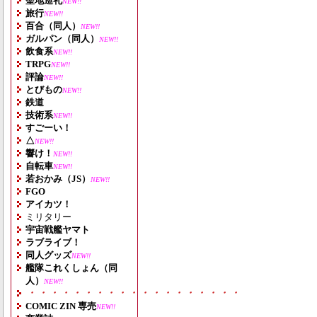
聖地巡礼
NEW!!
旅行
NEW!!
百合（同人）
NEW!!
ガルパン（同人）
NEW!!
飲食系
NEW!!
TRPG
NEW!!
評論
NEW!!
とびもの
NEW!!
鉄道
技術系
NEW!!
すごーい！
△
NEW!!
響け！
NEW!!
自転車
NEW!!
若おかみ（JS）
NEW!!
FGO
アイカツ！
ミリタリー
宇宙戦艦ヤマト
ラブライブ！
同人グッズ
NEW!!
艦隊これくしょん（同
人）
NEW!!
・・・・・・・・・・・・・・・・・・・
COMIC ZIN 専売
NEW!!