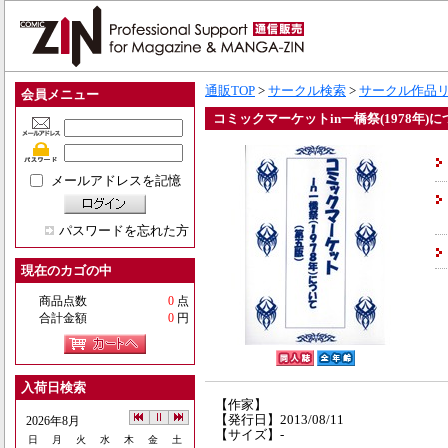
通販TOP
>
サークル検索
>
サークル作品
会員メニュー
コミックマーケットin一橋祭(1978年)
メールアドレスを記憶
パスワードを忘れた方
現在のカゴの中
商品点数
0
点
合計金額
0
円
入荷日検索
【作家】
【発行日】2013/08/11
2026年8月
【サイズ】-
日
月
火
水
木
金
土