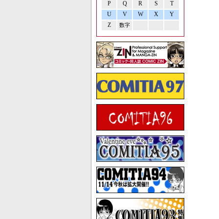
P
Q
R
S
T
U
V
W
X
Y
Z
数字