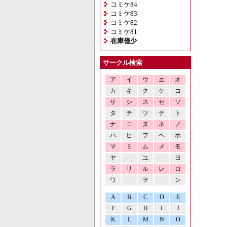
コミケ84
コミケ83
コミケ82
コミケ81
在庫僅少
サークル検索
ア
イ
ウ
エ
オ
カ
キ
ク
ケ
コ
サ
シ
ス
セ
ソ
タ
チ
ツ
テ
ト
ナ
ニ
ヌ
ネ
ノ
ハ
ヒ
フ
ヘ
ホ
マ
ミ
ム
メ
モ
ヤ
ユ
ヨ
ラ
リ
ル
レ
ロ
ワ
ヲ
ン
A
B
C
D
E
F
G
H
I
J
K
L
M
N
O