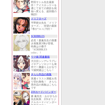
野田サトル先生最新
作！アイスホッケーを
通じて全ての挫折を祝
福へ変える、超回復の
物語1
ドリフターズ
平野耕太先生「ドリフ
ターズ」、待望の最新
7巻がついに刊行！
SCRIBBLES
必見！森薫先生の落書
き画集第3弾が登場。
特典は小冊子
「SCRIBBLES
color」！
ウマ娘 関連書籍
大注目シンデレラグレ
イやアンソロジーも発
売で一層盛り上がるウ
マ娘関連はこちら！
きらら作品の画集
美麗イラスト満載＆売
り切れ御免！ きらら
系作品の画集はこちら
です
ZINカードバインダー
森 薫先生・おがきちか
先生執筆、ZINオリジ
ナルカードバインダー