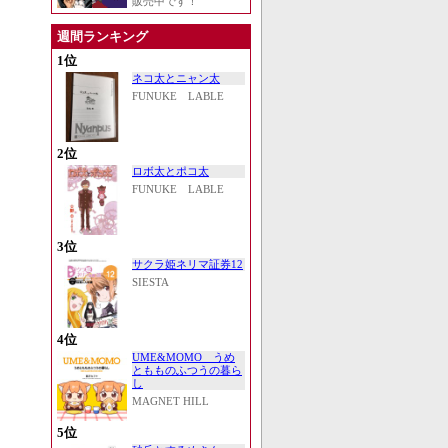
販売中です！
週間ランキング
1位
ネコ太とニャン太
FUNUKE LABLE
2位
ロボ太とポコ太
FUNUKE LABLE
3位
サクラ姫ネリマ証券12
SIESTA
4位
UME&MOMO うめ
ともものふつうの暮ら
し
MAGNET HILL
5位