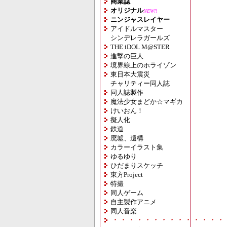
商業誌
オリジナル
NEW!!
ニンジャスレイヤー
アイドルマスター
シンデレラガールズ
THE iDOL M@STER
進撃の巨人
境界線上のホライゾン
東日本大震災
チャリティー同人誌
同人誌製作
魔法少女まどか☆マギカ
けいおん！
擬人化
鉄道
廃墟、遺構
カラーイラスト集
ゆるゆり
ひだまりスケッチ
東方Project
特撮
同人ゲーム
自主製作アニメ
同人音楽
・・・・・・・・・・・・・・