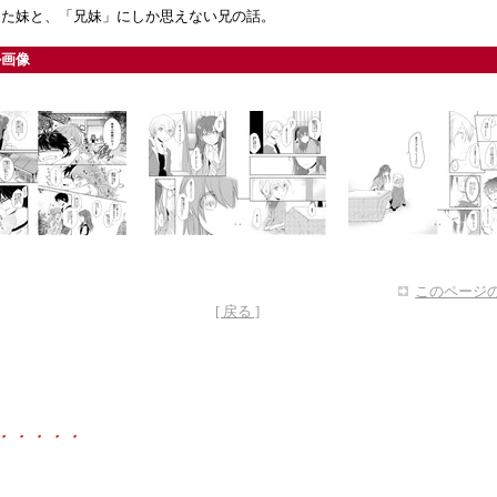
した妹と、「兄妹」にしか思えない兄の話。
ル画像
このページの
[ 戻る ]
・・・・・