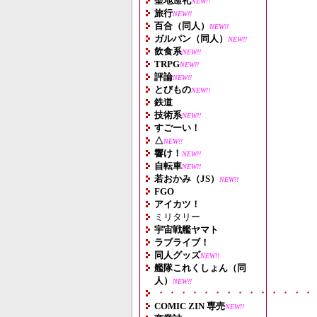
聖地巡礼
NEW!!
旅行
NEW!!
百合（同人）
NEW!!
ガルパン（同人）
NEW!!
飲食系
NEW!!
TRPG
NEW!!
評論
NEW!!
とびもの
NEW!!
鉄道
技術系
NEW!!
すごーい！
△
NEW!!
響け！
NEW!!
自転車
NEW!!
若おかみ（JS）
NEW!!
FGO
アイカツ！
ミリタリー
宇宙戦艦ヤマト
ラブライブ！
同人グッズ
NEW!!
艦隊これくしょん（同
人）
NEW!!
・・・・・・・・・・・・・・
COMIC ZIN 専売
NEW!!