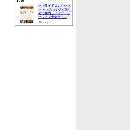
10位
屋内ライドコレクショ
ン ～大人も子供も楽し
める屋内ライドアトラ
クション大集合！～
369days