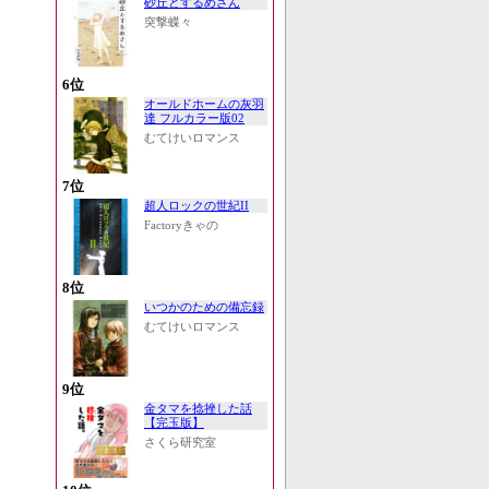
砂丘とするめさん
突撃蝶々
6位
オールドホームの灰羽
達 フルカラー版02
むてけいロマンス
7位
超人ロックの世紀II
Factoryきゃの
8位
いつかのための備忘録
むてけいロマンス
9位
金タマを捻挫した話
【完玉版】
さくら研究室