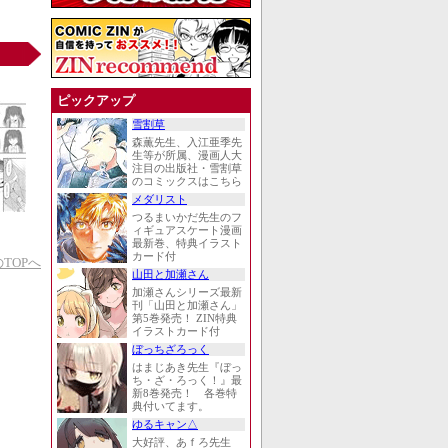
ピックアップ
雪割草
森薫先生、入江亜季先
生等が所属、漫画人大
注目の出版社・雪割草
のコミックスはこちら
メダリスト
つるまいかだ先生のフ
ィギュアスケート漫画
最新巻、特典イラスト
カード付
TOPへ
山田と加瀬さん
加瀬さんシリーズ最新
刊「山田と加瀬さん」
第5巻発売！ ZIN特典
イラストカード付
ぼっちざろっく
はまじあき先生『ぼっ
ち・ざ・ろっく！』最
新8巻発売！ 各巻特
典付いてます。
ゆるキャン△
大好評、あｆろ先生