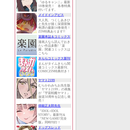
『ゆるキャン△』最新
18巻発売！ 各巻特典
付いてます。
メイドインアビス
大人気、つくしあきひ
と先生が描く深淵冒険
奇譚の最新14巻発売！
ZIN特典あります!!
楽園本誌＆コミックス
漫画人なら読んでおき
たい作品多数!「楽
園」関連コミックスは
こちら
きららコミックス新刊
まんがタイムきらら関
連コミックス最新刊、
COMICZIN特典付き！
ヤマト2199
むらかわみちお先生版
「ヤマト2199」の画集
が『宇宙戦艦ヤマト』
放送50周年を記念し発
売！
得能正太郎先生
『IDOL×IDOL
STORY!』最新刊＆
『NEW GAME!完全
版』同時刊行！
ドッグスレッド