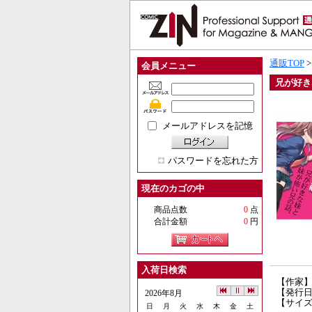
通販TOP
会員メニュー
兄が好き
メールアドレスを記憶
パスワードを忘れた方
現在のカゴの中
商品点数
0
点
合計金額
0
円
入荷日検索
【作家
【発行日】
2026年8月
【サイズ
日
月
火
水
木
金
土