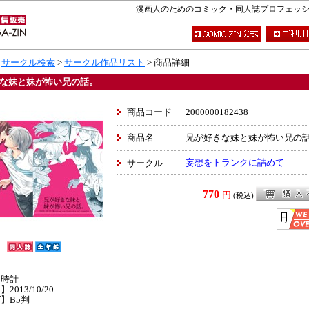
漫画人のためのコミック・同人誌プロフェッショナ
>
サークル検索
>
サークル作品リスト
> 商品詳細
な妹と妹が怖い兄の話。
商品コード
2000000182438
商品名
兄が好きな妹と妹が怖い兄の
妄想をトランクに詰めて
サークル
770
円
(税込)
】時計
2013/10/20
】B5判