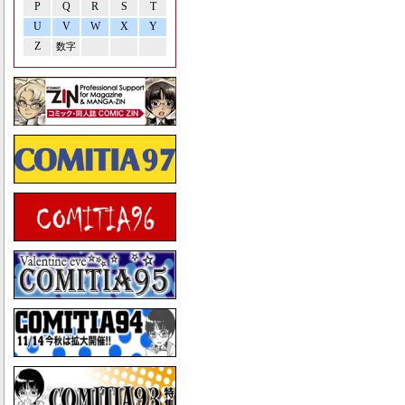
P
Q
R
S
T
U
V
W
X
Y
Z
数字