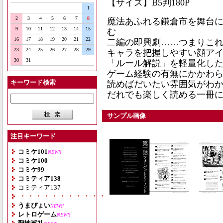
【サイズ】B5判180P
1
2
3
4
5
6
7
8
魔法あふれる鎌倉市を舞台
9
10
11
12
13
14
15
む
16
17
18
19
20
21
22
二編の即興劇……つまりこれ
23
24
25
26
27
28
29
キャラを把握しやすい顔ア
30
31
「ルール解説」を軽量化し
ゲーム経験の有無にかかわ
キーワード検索
読めばだいたい雰囲気がわ
だれでも楽しく読める一冊
サンプル画像
注目キーワード
コミケ101
NEW!!
コミケ100
コミケ99
コミティア138
コミティア137
・・・・・・・・・・・・・・・・・・・
うまぴょい
NEW!!
レトロゲーム
NEW!!