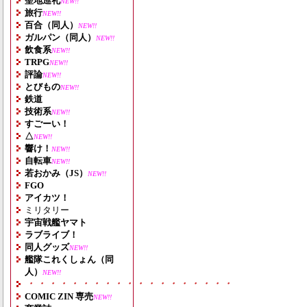
聖地巡礼
NEW!!
旅行
NEW!!
百合（同人）
NEW!!
ガルパン（同人）
NEW!!
飲食系
NEW!!
TRPG
NEW!!
評論
NEW!!
とびもの
NEW!!
鉄道
技術系
NEW!!
すごーい！
△
NEW!!
響け！
NEW!!
自転車
NEW!!
若おかみ（JS）
NEW!!
FGO
アイカツ！
ミリタリー
宇宙戦艦ヤマト
ラブライブ！
同人グッズ
NEW!!
艦隊これくしょん（同
人）
NEW!!
・・・・・・・・・・・・・・・・・・・
COMIC ZIN 専売
NEW!!