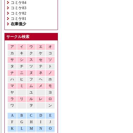
コミケ84
コミケ83
コミケ82
コミケ81
在庫僅少
サークル検索
ア
イ
ウ
エ
オ
カ
キ
ク
ケ
コ
サ
シ
ス
セ
ソ
タ
チ
ツ
テ
ト
ナ
ニ
ヌ
ネ
ノ
ハ
ヒ
フ
ヘ
ホ
マ
ミ
ム
メ
モ
ヤ
ユ
ヨ
ラ
リ
ル
レ
ロ
ワ
ヲ
ン
A
B
C
D
E
F
G
H
I
J
K
L
M
N
O