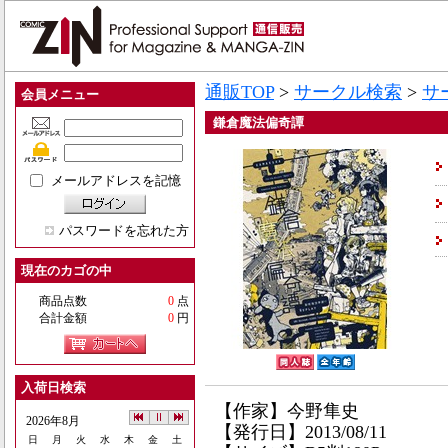
通販TOP
>
サークル検索
>
サ
会員メニュー
鎌倉魔法偏奇譚
メールアドレスを記憶
パスワードを忘れた方
現在のカゴの中
商品点数
0
点
合計金額
0
円
入荷日検索
【作家】今野隼史
2026年8月
【発行日】2013/08/11
日
月
火
水
木
金
土