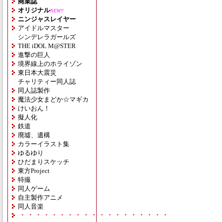
商業誌
オリジナル
NEW!!
ニンジャスレイヤー
アイドルマスター
シンデレラガールズ
THE iDOL M@STER
進撃の巨人
境界線上のホライゾン
東日本大震災
チャリティー同人誌
同人誌製作
魔法少女まどか☆マギカ
けいおん！
擬人化
鉄道
廃墟、遺構
カラーイラスト集
ゆるゆり
ひだまりスケッチ
東方Project
特撮
同人ゲーム
自主製作アニメ
同人音楽
・・・・・・・・・・・・・・・・・・・