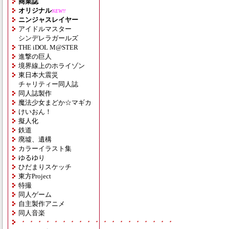
商業誌
オリジナル
NEW!!
ニンジャスレイヤー
アイドルマスター
シンデレラガールズ
THE iDOL M@STER
進撃の巨人
境界線上のホライゾン
東日本大震災
チャリティー同人誌
同人誌製作
魔法少女まどか☆マギカ
けいおん！
擬人化
鉄道
廃墟、遺構
カラーイラスト集
ゆるゆり
ひだまりスケッチ
東方Project
特撮
同人ゲーム
自主製作アニメ
同人音楽
・・・・・・・・・・・・・・・・・・・