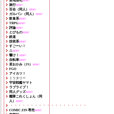
聖地巡礼
NEW!!
旅行
NEW!!
百合（同人）
NEW!!
ガルパン（同人）
NEW!!
飲食系
NEW!!
TRPG
NEW!!
評論
NEW!!
とびもの
NEW!!
鉄道
技術系
NEW!!
すごーい！
△
NEW!!
響け！
NEW!!
自転車
NEW!!
若おかみ（JS）
NEW!!
FGO
アイカツ！
ミリタリー
宇宙戦艦ヤマト
ラブライブ！
同人グッズ
NEW!!
艦隊これくしょん（同
人）
NEW!!
・・・・・・・・・・・・・・・・・・・
COMIC ZIN 専売
NEW!!