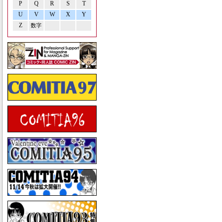
P
Q
R
S
T
U
V
W
X
Y
Z
数字