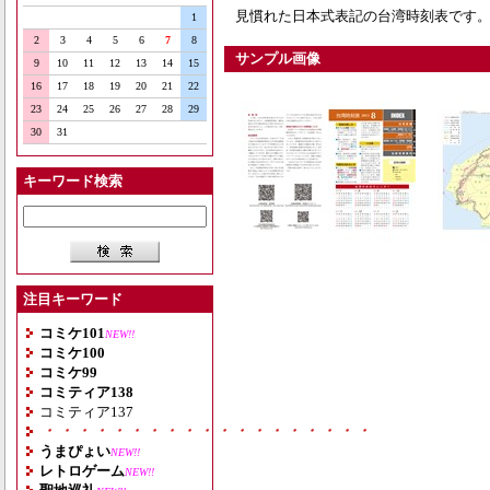
見慣れた日本式表記の台湾時刻表です。
1
2
3
4
5
6
7
8
サンプル画像
9
10
11
12
13
14
15
16
17
18
19
20
21
22
23
24
25
26
27
28
29
30
31
キーワード検索
注目キーワード
コミケ101
NEW!!
コミケ100
コミケ99
コミティア138
コミティア137
・・・・・・・・・・・・・・・・・・・
うまぴょい
NEW!!
レトロゲーム
NEW!!