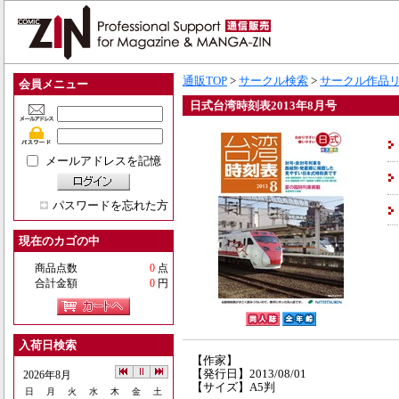
通販TOP
>
サークル検索
>
サークル作品
会員メニュー
日式台湾時刻表2013年8月号
メールアドレスを記憶
パスワードを忘れた方
現在のカゴの中
商品点数
0
点
合計金額
0
円
入荷日検索
【作家】
【発行日】2013/08/01
2026年8月
【サイズ】A5判
日
月
火
水
木
金
土