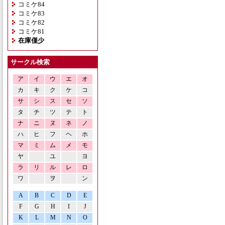
コミケ84
コミケ83
コミケ82
コミケ81
在庫僅少
サークル検索
ア
イ
ウ
エ
オ
カ
キ
ク
ケ
コ
サ
シ
ス
セ
ソ
タ
チ
ツ
テ
ト
ナ
ニ
ヌ
ネ
ノ
ハ
ヒ
フ
ヘ
ホ
マ
ミ
ム
メ
モ
ヤ
ユ
ヨ
ラ
リ
ル
レ
ロ
ワ
ヲ
ン
A
B
C
D
E
F
G
H
I
J
K
L
M
N
O