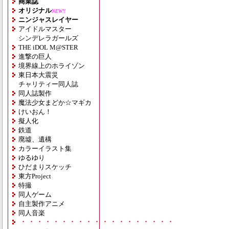
商業誌
オリジナル
NEW!!
ニンジャスレイヤー
アイドルマスター
シンデレラガールズ
THE iDOL M@STER
進撃の巨人
境界線上のホライゾン
東日本大震災
チャリティー同人誌
同人誌製作
魔法少女まどか☆マギカ
けいおん！
擬人化
鉄道
廃墟、遺構
カラーイラスト集
ゆるゆり
ひだまりスケッチ
東方Project
特撮
同人ゲーム
自主製作アニメ
同人音楽
・・・・・・・・・・・・・・・・・・・