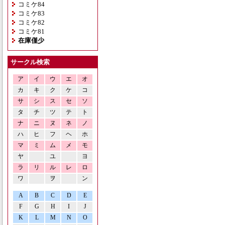
コミケ84
コミケ83
コミケ82
コミケ81
在庫僅少
サークル検索
ア
イ
ウ
エ
オ
カ
キ
ク
ケ
コ
サ
シ
ス
セ
ソ
タ
チ
ツ
テ
ト
ナ
ニ
ヌ
ネ
ノ
ハ
ヒ
フ
ヘ
ホ
マ
ミ
ム
メ
モ
ヤ
ユ
ヨ
ラ
リ
ル
レ
ロ
ワ
ヲ
ン
A
B
C
D
E
F
G
H
I
J
K
L
M
N
O