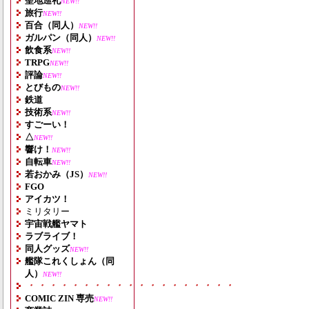
聖地巡礼
NEW!!
旅行
NEW!!
百合（同人）
NEW!!
ガルパン（同人）
NEW!!
飲食系
NEW!!
TRPG
NEW!!
評論
NEW!!
とびもの
NEW!!
鉄道
技術系
NEW!!
すごーい！
△
NEW!!
響け！
NEW!!
自転車
NEW!!
若おかみ（JS）
NEW!!
FGO
アイカツ！
ミリタリー
宇宙戦艦ヤマト
ラブライブ！
同人グッズ
NEW!!
艦隊これくしょん（同
人）
NEW!!
・・・・・・・・・・・・・・・・・・・
COMIC ZIN 専売
NEW!!