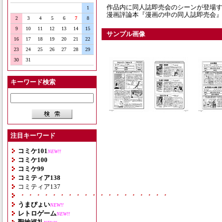
作品内に同人誌即売会のシーンが登場
1
漫画評論本『漫画の中の同人誌即売会
2
3
4
5
6
7
8
9
10
11
12
13
14
15
サンプル画像
16
17
18
19
20
21
22
23
24
25
26
27
28
29
30
31
キーワード検索
注目キーワード
コミケ101
NEW!!
コミケ100
コミケ99
コミティア138
コミティア137
・・・・・・・・・・・・・・・・・・・
うまぴょい
NEW!!
レトロゲーム
NEW!!