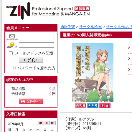
通販TOP
>
サークル検索
>
サークル作品
会員メニュー
漫画の中の同人誌即売会plus
メールアドレスを記憶
パスワードを忘れた方
現在のカゴの中
商品点数
0
点
合計金額
0
円
入荷日検索
【作家】ルクダル
【発行日】2013/08/11
2026年8月
【サイズ】A5判
日
月
火
水
木
金
土