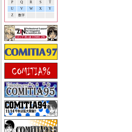
P
Q
R
S
T
U
V
W
X
Y
Z
数字