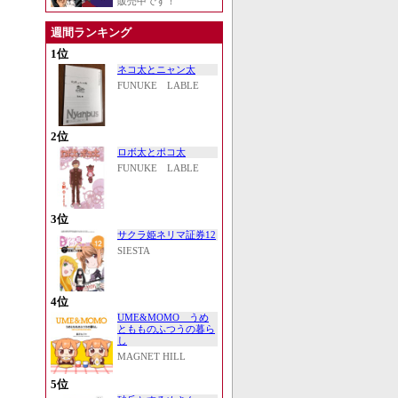
販売中です！
週間ランキング
1位
ネコ太とニャン太
FUNUKE LABLE
2位
ロボ太とポコ太
FUNUKE LABLE
3位
サクラ姫ネリマ証券12
SIESTA
4位
UME&MOMO うめ
ともものふつうの暮ら
し
MAGNET HILL
5位