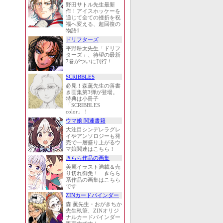
野田サトル先生最新
作！アイスホッケーを
通じて全ての挫折を祝
福へ変える、超回復の
物語1
ドリフターズ
平野耕太先生「ドリフ
ターズ」、待望の最新
7巻がついに刊行！
SCRIBBLES
必見！森薫先生の落書
き画集第3弾が登場。
特典は小冊子
「SCRIBBLES
color」！
ウマ娘 関連書籍
大注目シンデレラグレ
イやアンソロジーも発
売で一層盛り上がるウ
マ娘関連はこちら！
きらら作品の画集
美麗イラスト満載＆売
り切れ御免！ きらら
系作品の画集はこちら
です
ZINカードバインダー
森 薫先生・おがきちか
先生執筆、ZINオリジ
ナルカードバインダー