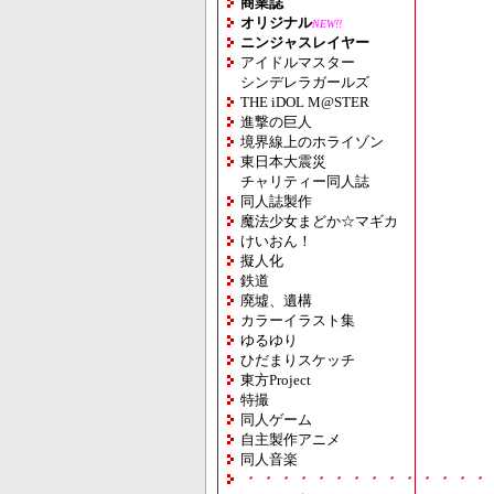
商業誌
オリジナル
NEW!!
ニンジャスレイヤー
アイドルマスター
シンデレラガールズ
THE iDOL M@STER
進撃の巨人
境界線上のホライゾン
東日本大震災
チャリティー同人誌
同人誌製作
魔法少女まどか☆マギカ
けいおん！
擬人化
鉄道
廃墟、遺構
カラーイラスト集
ゆるゆり
ひだまりスケッチ
東方Project
特撮
同人ゲーム
自主製作アニメ
同人音楽
・・・・・・・・・・・・・・