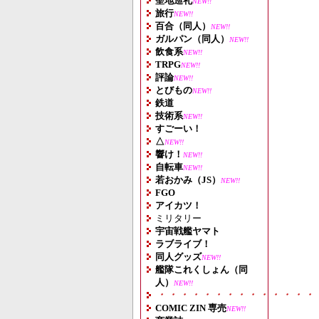
聖地巡礼
NEW!!
旅行
NEW!!
百合（同人）
NEW!!
ガルパン（同人）
NEW!!
飲食系
NEW!!
TRPG
NEW!!
評論
NEW!!
とびもの
NEW!!
鉄道
技術系
NEW!!
すごーい！
△
NEW!!
響け！
NEW!!
自転車
NEW!!
若おかみ（JS）
NEW!!
FGO
アイカツ！
ミリタリー
宇宙戦艦ヤマト
ラブライブ！
同人グッズ
NEW!!
艦隊これくしょん（同
人）
NEW!!
・・・・・・・・・・・・・・
COMIC ZIN 専売
NEW!!