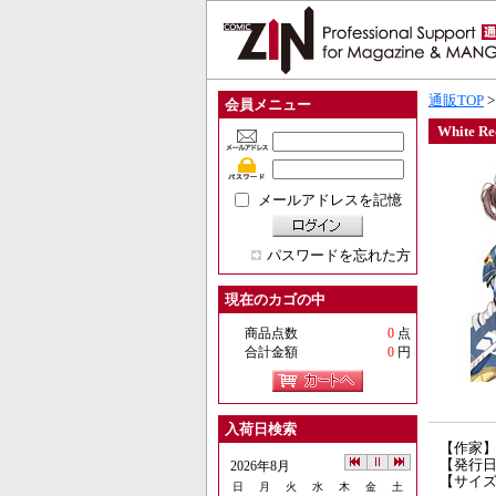
通販TOP
会員メニュー
White R
メールアドレスを記憶
パスワードを忘れた方
現在のカゴの中
商品点数
0
点
合計金額
0
円
入荷日検索
【作家
【発行日】
2026年8月
【サイズ
日
月
火
水
木
金
土