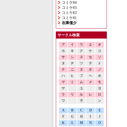
コミケ84
コミケ83
コミケ82
コミケ81
在庫僅少
サークル検索
ア
イ
ウ
エ
オ
カ
キ
ク
ケ
コ
サ
シ
ス
セ
ソ
タ
チ
ツ
テ
ト
ナ
ニ
ヌ
ネ
ノ
ハ
ヒ
フ
ヘ
ホ
マ
ミ
ム
メ
モ
ヤ
ユ
ヨ
ラ
リ
ル
レ
ロ
ワ
ヲ
ン
A
B
C
D
E
F
G
H
I
J
K
L
M
N
O