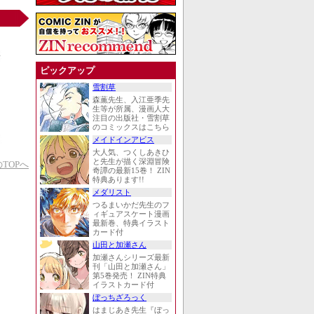
ピックアップ
雪割草
森薫先生、入江亜季先
生等が所属、漫画人大
注目の出版社・雪割草
のコミックスはこちら
メイドインアビス
大人気、つくしあきひ
と先生が描く深淵冒険
TOPへ
奇譚の最新15巻！ ZIN
特典あります!!
メダリスト
つるまいかだ先生のフ
ィギュアスケート漫画
最新巻、特典イラスト
カード付
山田と加瀬さん
加瀬さんシリーズ最新
刊「山田と加瀬さん」
第5巻発売！ ZIN特典
イラストカード付
ぼっちざろっく
はまじあき先生『ぼっ