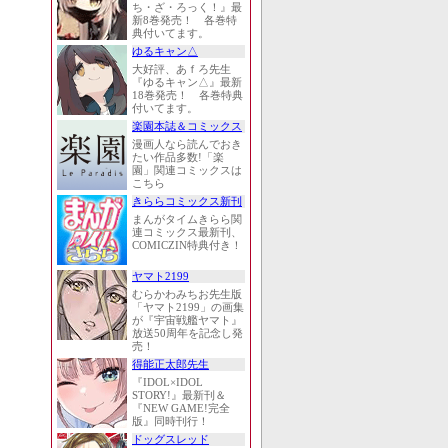
ち・ざ・ろっく！』最
新8巻発売！ 各巻特
典付いてます。
ゆるキャン△
大好評、あｆろ先生
『ゆるキャン△』最新
18巻発売！ 各巻特典
付いてます。
楽園本誌＆コミックス
漫画人なら読んでおき
たい作品多数!「楽
園」関連コミックスは
こちら
きららコミックス新刊
まんがタイムきらら関
連コミックス最新刊、
COMICZIN特典付き！
ヤマト2199
むらかわみちお先生版
「ヤマト2199」の画集
が『宇宙戦艦ヤマト』
放送50周年を記念し発
売！
得能正太郎先生
『IDOL×IDOL
STORY!』最新刊＆
『NEW GAME!完全
版』同時刊行！
ドッグスレッド