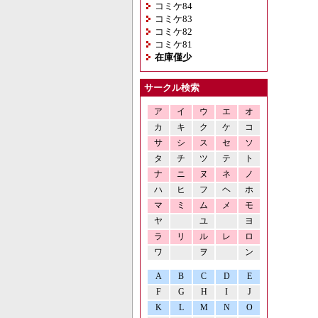
コミケ84
コミケ83
コミケ82
コミケ81
在庫僅少
サークル検索
ア
イ
ウ
エ
オ
カ
キ
ク
ケ
コ
サ
シ
ス
セ
ソ
タ
チ
ツ
テ
ト
ナ
ニ
ヌ
ネ
ノ
ハ
ヒ
フ
ヘ
ホ
マ
ミ
ム
メ
モ
ヤ
ユ
ヨ
ラ
リ
ル
レ
ロ
ワ
ヲ
ン
A
B
C
D
E
F
G
H
I
J
K
L
M
N
O