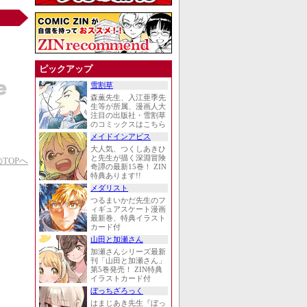
ピックアップ
雪割草
森薫先生、入江亜季先
生等が所属、漫画人大
注目の出版社・雪割草
のコミックスはこちら
メイドインアビス
大人気、つくしあきひ
と先生が描く深淵冒険
TOPへ
奇譚の最新15巻！ ZIN
特典あります!!
メダリスト
つるまいかだ先生のフ
ィギュアスケート漫画
最新巻、特典イラスト
カード付
山田と加瀬さん
加瀬さんシリーズ最新
刊「山田と加瀬さん」
第5巻発売！ ZIN特典
イラストカード付
ぼっちざろっく
はまじあき先生『ぼっ