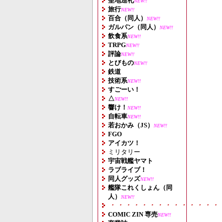
聖地巡礼
NEW!!
旅行
NEW!!
百合（同人）
NEW!!
ガルパン（同人）
NEW!!
飲食系
NEW!!
TRPG
NEW!!
評論
NEW!!
とびもの
NEW!!
鉄道
技術系
NEW!!
すごーい！
△
NEW!!
響け！
NEW!!
自転車
NEW!!
若おかみ（JS）
NEW!!
FGO
アイカツ！
ミリタリー
宇宙戦艦ヤマト
ラブライブ！
同人グッズ
NEW!!
艦隊これくしょん（同
人）
NEW!!
・・・・・・・・・・・・・・
COMIC ZIN 専売
NEW!!