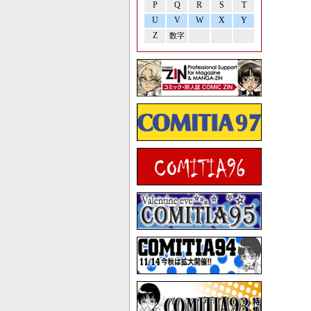
P
Q
R
S
T
U
V
W
X
Y
Z
数字