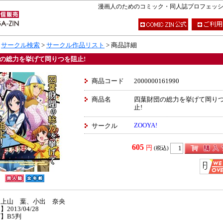
漫画人のためのコミック・同人誌プロフェッショナ
>
サークル検索
>
サークル作品リスト
> 商品詳細
の総力を挙げて岡りつを阻止!
商品コード
2000000161990
商品名
四葉財団の総力を挙げて岡り
止!
ZOOYA!
サークル
605
円
(税込)
】上山 葉、小出 奈央
2013/04/28
】B5判