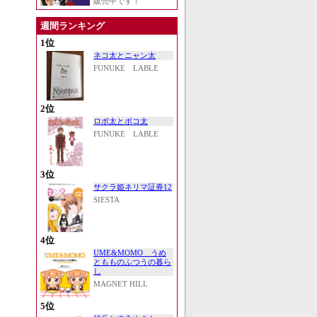
販売中です！
週間ランキング
1位
ネコ太とニャン太
FUNUKE LABLE
2位
ロボ太とポコ太
FUNUKE LABLE
3位
サクラ姫ネリマ証券12
SIESTA
4位
UME&MOMO うめ
ともものふつうの暮ら
し
MAGNET HILL
5位