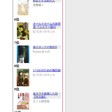
砂丘とするめさん
突撃蝶々
6位
オールドホームの灰羽
達 フルカラー版02
むてけいロマンス
7位
超人ロックの世紀II
Factoryきゃの
8位
いつかのための備忘録
むてけいロマンス
9位
金タマを捻挫した話
【完玉版】
さくら研究室