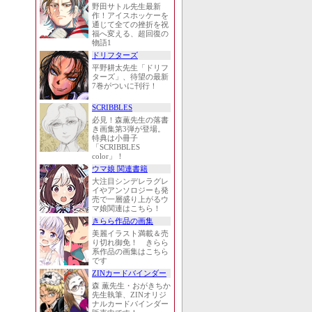
野田サトル先生最新
作！アイスホッケーを
通じて全ての挫折を祝
福へ変える、超回復の
物語1
ドリフターズ
平野耕太先生「ドリフ
ターズ」、待望の最新
7巻がついに刊行！
SCRIBBLES
必見！森薫先生の落書
き画集第3弾が登場。
特典は小冊子
「SCRIBBLES
color」！
ウマ娘 関連書籍
大注目シンデレラグレ
イやアンソロジーも発
売で一層盛り上がるウ
マ娘関連はこちら！
きらら作品の画集
美麗イラスト満載＆売
り切れ御免！ きらら
系作品の画集はこちら
です
ZINカードバインダー
森 薫先生・おがきちか
先生執筆、ZINオリジ
ナルカードバインダー