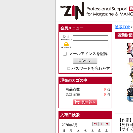
通販TOP
会員メニュー
四葉財団
メールアドレスを記憶
パスワードを忘れた方
現在のカゴの中
商品点数
0
点
合計金額
0
円
入荷日検索
【作家
【発行日】
2026年8月
【サイズ
日
月
火
水
木
金
土