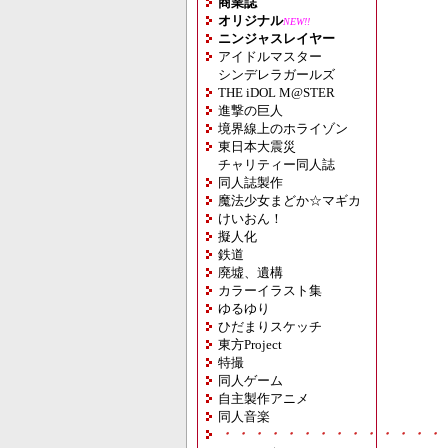
商業誌
オリジナル
NEW!!
ニンジャスレイヤー
アイドルマスター
シンデレラガールズ
THE iDOL M@STER
進撃の巨人
境界線上のホライゾン
東日本大震災
チャリティー同人誌
同人誌製作
魔法少女まどか☆マギカ
けいおん！
擬人化
鉄道
廃墟、遺構
カラーイラスト集
ゆるゆり
ひだまりスケッチ
東方Project
特撮
同人ゲーム
自主製作アニメ
同人音楽
・・・・・・・・・・・・・・