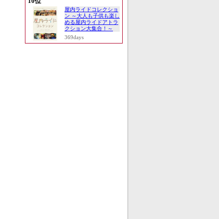
10位
屋内ライドコレクショ
ン ～大人も子供も楽し
める屋内ライドアトラ
クション大集合！～
369days