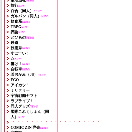
聖地巡礼
NEW!!
旅行
NEW!!
百合（同人）
NEW!!
ガルパン（同人）
NEW!!
飲食系
NEW!!
TRPG
NEW!!
評論
NEW!!
とびもの
NEW!!
鉄道
技術系
NEW!!
すごーい！
△
NEW!!
響け！
NEW!!
自転車
NEW!!
若おかみ（JS）
NEW!!
FGO
アイカツ！
ミリタリー
宇宙戦艦ヤマト
ラブライブ！
同人グッズ
NEW!!
艦隊これくしょん（同
人）
NEW!!
・・・・・・・・・・・・・・・・・・・
COMIC ZIN 専売
NEW!!