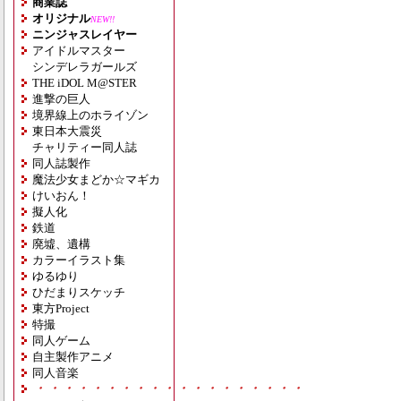
商業誌
オリジナル
NEW!!
ニンジャスレイヤー
アイドルマスター
シンデレラガールズ
THE iDOL M@STER
進撃の巨人
境界線上のホライゾン
東日本大震災
チャリティー同人誌
同人誌製作
魔法少女まどか☆マギカ
けいおん！
擬人化
鉄道
廃墟、遺構
カラーイラスト集
ゆるゆり
ひだまりスケッチ
東方Project
特撮
同人ゲーム
自主製作アニメ
同人音楽
・・・・・・・・・・・・・・・・・・・