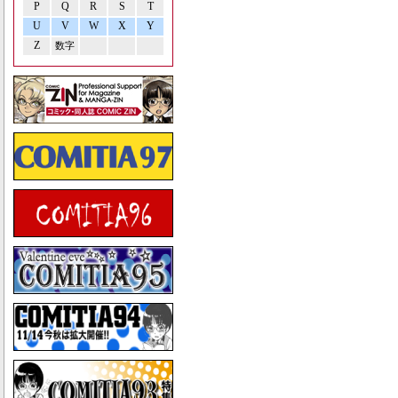
P
Q
R
S
T
U
V
W
X
Y
Z
数字