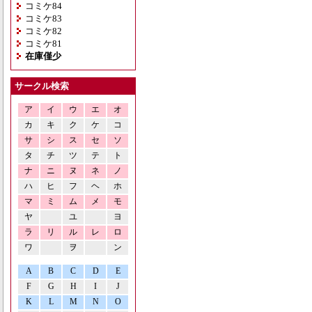
コミケ84
コミケ83
コミケ82
コミケ81
在庫僅少
サークル検索
ア
イ
ウ
エ
オ
カ
キ
ク
ケ
コ
サ
シ
ス
セ
ソ
タ
チ
ツ
テ
ト
ナ
ニ
ヌ
ネ
ノ
ハ
ヒ
フ
ヘ
ホ
マ
ミ
ム
メ
モ
ヤ
ユ
ヨ
ラ
リ
ル
レ
ロ
ワ
ヲ
ン
A
B
C
D
E
F
G
H
I
J
K
L
M
N
O