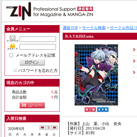
通販TOP
>
サークル検索
>
サークル作品
会員メニュー
B.A.T.KIDZania
メールアドレスを記憶
パスワードを忘れた方
現在のカゴの中
商品点数
0
点
合計金額
0
円
入荷日検索
【作家】上山 葉、小出 奈央
【発行日】2013/04/28
2026年8月
【サイズ】B5判
日
月
火
水
木
金
土