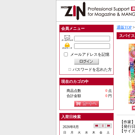
通販TOP
会員メニュー
スパイス擬
メールアドレスを記憶
パスワードを忘れた方
現在のカゴの中
商品点数
0
点
合計金額
0
円
入荷日検索
【作家
【発行日】
2026年8月
【サイズ
日
月
火
水
木
金
土