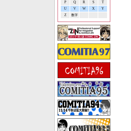
P
Q
R
S
T
U
V
W
X
Y
Z
数字