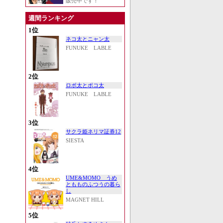
販売中です！
週間ランキング
1位
ネコ太とニャン太
FUNUKE LABLE
2位
ロボ太とポコ太
FUNUKE LABLE
3位
サクラ姫ネリマ証券12
SIESTA
4位
UME&MOMO うめ
ともものふつうの暮ら
し
MAGNET HILL
5位