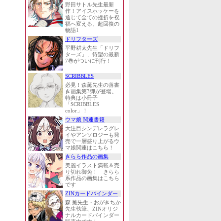
野田サトル先生最新
作！アイスホッケーを
通じて全ての挫折を祝
福へ変える、超回復の
物語1
ドリフターズ
平野耕太先生「ドリフ
ターズ」、待望の最新
7巻がついに刊行！
SCRIBBLES
必見！森薫先生の落書
き画集第3弾が登場。
特典は小冊子
「SCRIBBLES
color」！
ウマ娘 関連書籍
大注目シンデレラグレ
イやアンソロジーも発
売で一層盛り上がるウ
マ娘関連はこちら！
きらら作品の画集
美麗イラスト満載＆売
り切れ御免！ きらら
系作品の画集はこちら
です
ZINカードバインダー
森 薫先生・おがきちか
先生執筆、ZINオリジ
ナルカードバインダー