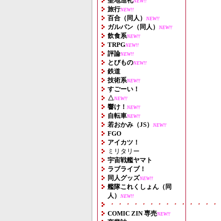
聖地巡礼
NEW!!
旅行
NEW!!
百合（同人）
NEW!!
ガルパン（同人）
NEW!!
飲食系
NEW!!
TRPG
NEW!!
評論
NEW!!
とびもの
NEW!!
鉄道
技術系
NEW!!
すごーい！
△
NEW!!
響け！
NEW!!
自転車
NEW!!
若おかみ（JS）
NEW!!
FGO
アイカツ！
ミリタリー
宇宙戦艦ヤマト
ラブライブ！
同人グッズ
NEW!!
艦隊これくしょん（同
人）
NEW!!
・・・・・・・・・・・・・・
COMIC ZIN 専売
NEW!!