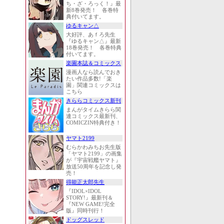
ち・ざ・ろっく！』最
新8巻発売！ 各巻特
典付いてます。
ゆるキャン△
大好評、あｆろ先生
『ゆるキャン△』最新
18巻発売！ 各巻特典
付いてます。
楽園本誌＆コミックス
漫画人なら読んでおき
たい作品多数!「楽
園」関連コミックスは
こちら
きららコミックス新刊
まんがタイムきらら関
連コミックス最新刊、
COMICZIN特典付き！
ヤマト2199
むらかわみちお先生版
「ヤマト2199」の画集
が『宇宙戦艦ヤマト』
放送50周年を記念し発
売！
得能正太郎先生
『IDOL×IDOL
STORY!』最新刊＆
『NEW GAME!完全
版』同時刊行！
ドッグスレッド