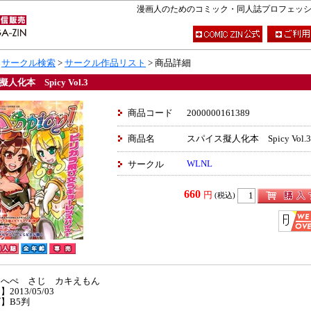
漫画人のためのコミック・同人誌プロフェッショナ
>
サークル検索
>
サークル作品リスト
> 商品詳細
人化本 Spicy Vol.3
商品コード
2000000161389
商品名
スパイス擬人化本 Spicy Vol.3
WLNL
サークル
660
円
(税込)
】へぺ さじ カキえもん
2013/05/03
】B5判