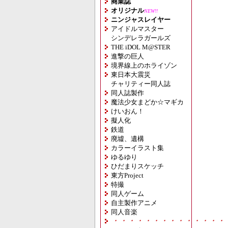
商業誌
オリジナル
NEW!!
ニンジャスレイヤー
アイドルマスター
シンデレラガールズ
THE iDOL M@STER
進撃の巨人
境界線上のホライゾン
東日本大震災
チャリティー同人誌
同人誌製作
魔法少女まどか☆マギカ
けいおん！
擬人化
鉄道
廃墟、遺構
カラーイラスト集
ゆるゆり
ひだまりスケッチ
東方Project
特撮
同人ゲーム
自主製作アニメ
同人音楽
・・・・・・・・・・・・・・