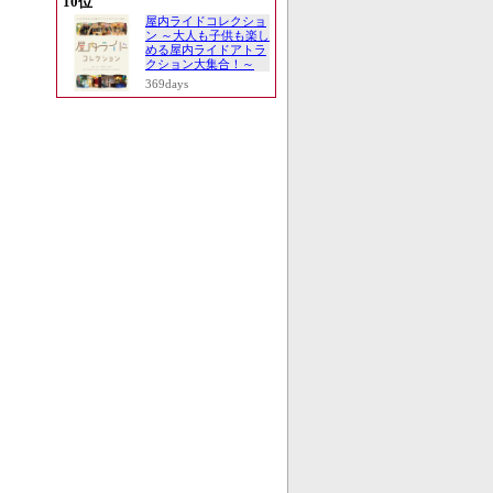
10位
屋内ライドコレクショ
ン ～大人も子供も楽し
める屋内ライドアトラ
クション大集合！～
369days