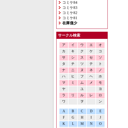
コミケ84
コミケ83
コミケ82
コミケ81
在庫僅少
サークル検索
ア
イ
ウ
エ
オ
カ
キ
ク
ケ
コ
サ
シ
ス
セ
ソ
タ
チ
ツ
テ
ト
ナ
ニ
ヌ
ネ
ノ
ハ
ヒ
フ
ヘ
ホ
マ
ミ
ム
メ
モ
ヤ
ユ
ヨ
ラ
リ
ル
レ
ロ
ワ
ヲ
ン
A
B
C
D
E
F
G
H
I
J
K
L
M
N
O