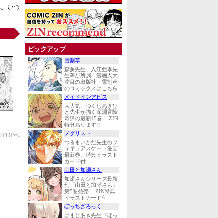
弾。いつ
ピックアップ
雪割草
森薫先生、入江亜季先
生等が所属、漫画人大
注目の出版社・雪割草
のコミックスはこちら
メイドインアビス
大人気、つくしあきひ
と先生が描く深淵冒険
奇譚の最新15巻！ ZIN
特典あります!!
メダリスト
TOPへ
つるまいかだ先生のフ
ィギュアスケート漫画
最新巻、特典イラスト
カード付
山田と加瀬さん
加瀬さんシリーズ最新
刊「山田と加瀬さん」
第5巻発売！ ZIN特典
イラストカード付
ぼっちざろっく
はまじあき先生『ぼっ