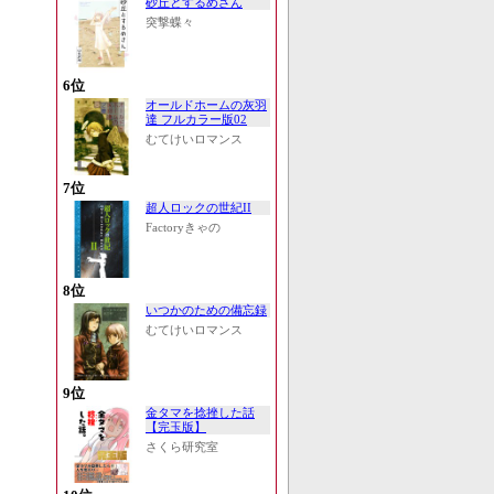
砂丘とするめさん
突撃蝶々
6位
オールドホームの灰羽
達 フルカラー版02
むてけいロマンス
7位
超人ロックの世紀II
Factoryきゃの
8位
いつかのための備忘録
むてけいロマンス
9位
金タマを捻挫した話
【完玉版】
さくら研究室