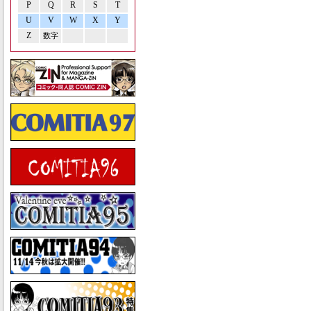
P
Q
R
S
T
U
V
W
X
Y
Z
数字