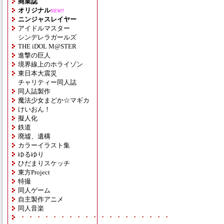
商業誌
オリジナル
NEW!!
ニンジャスレイヤー
アイドルマスター
シンデレラガールズ
THE iDOL M@STER
進撃の巨人
境界線上のホライゾン
東日本大震災
チャリティー同人誌
同人誌製作
魔法少女まどか☆マギカ
けいおん！
擬人化
鉄道
廃墟、遺構
カラーイラスト集
ゆるゆり
ひだまりスケッチ
東方Project
特撮
同人ゲーム
自主製作アニメ
同人音楽
・・・・・・・・・・・・・・・・・・・