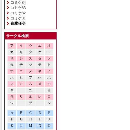
コミケ84
コミケ83
コミケ82
コミケ81
在庫僅少
サークル検索
ア
イ
ウ
エ
オ
カ
キ
ク
ケ
コ
サ
シ
ス
セ
ソ
タ
チ
ツ
テ
ト
ナ
ニ
ヌ
ネ
ノ
ハ
ヒ
フ
ヘ
ホ
マ
ミ
ム
メ
モ
ヤ
ユ
ヨ
ラ
リ
ル
レ
ロ
ワ
ヲ
ン
A
B
C
D
E
F
G
H
I
J
K
L
M
N
O