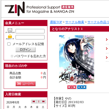
通販TOP
>
サークル検索
>
サークル作品
会員メニュー
となりのアナリスト 1
メールアドレスを記憶
パスワードを忘れた方
現在のカゴの中
商品点数
0
点
合計金額
0
円
入荷日検索
【作家】やの
【発行日】2013/02/03
2026年8月
【サイズ】B5判
日
月
火
水
木
金
土