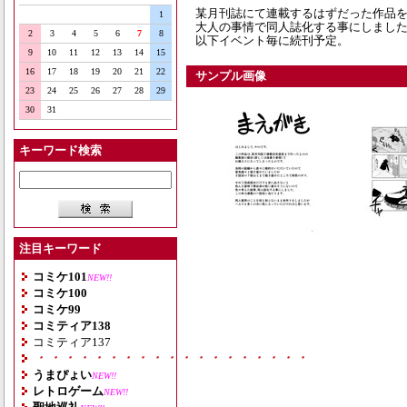
某月刊誌にて連載するはずだった作品
1
大人の事情で同人誌化する事にしまし
2
3
4
5
6
7
8
以下イベント毎に続刊予定。
9
10
11
12
13
14
15
16
17
18
19
20
21
22
サンプル画像
23
24
25
26
27
28
29
30
31
キーワード検索
注目キーワード
コミケ101
NEW!!
コミケ100
コミケ99
コミティア138
コミティア137
・・・・・・・・・・・・・・・・・・・
うまぴょい
NEW!!
レトロゲーム
NEW!!