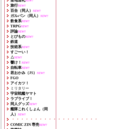
聖地巡礼
NEW!!
旅行
NEW!!
百合（同人）
NEW!!
ガルパン（同人）
NEW!!
飲食系
NEW!!
TRPG
NEW!!
評論
NEW!!
とびもの
NEW!!
鉄道
技術系
NEW!!
すごーい！
△
NEW!!
響け！
NEW!!
自転車
NEW!!
若おかみ（JS）
NEW!!
FGO
アイカツ！
ミリタリー
宇宙戦艦ヤマト
ラブライブ！
同人グッズ
NEW!!
艦隊これくしょん（同
人）
NEW!!
・・・・・・・・・・・・・・・・・・・
COMIC ZIN 専売
NEW!!